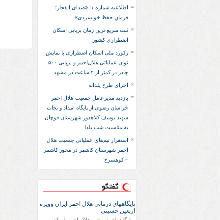
اطلاعیه شماره ۱: «صدای انفجار؛
فرمانِ حفظ خونسردی»
ثبت سریع‌ ترین زمان برپایی اسکان
اضطراری کشور
رکورد ملی اسکان اضطراری با نمایش
توان عملیاتی هلال‌احمر و برپایی ۵۰۰
چادر در کمتر از ۲ ساعت در مشهد
اجرای طرح یلدانه
بازدید مدیرعامل جمعیت هلال احمر
خراسان رضوی از پایگاه امداد و نجات
شهید یوسف کلاهدوز شهرستان قوچان
به مناسبت شب یلدا
استقرار تیم‌های عملیاتی جمعیت هلال
احمر شهرستان کاشمر در محور کاشمر
– کوهسرخ
گفتگو
پایگاههای درمانی هلال احمر ایران وویزه
اربعین حسینی