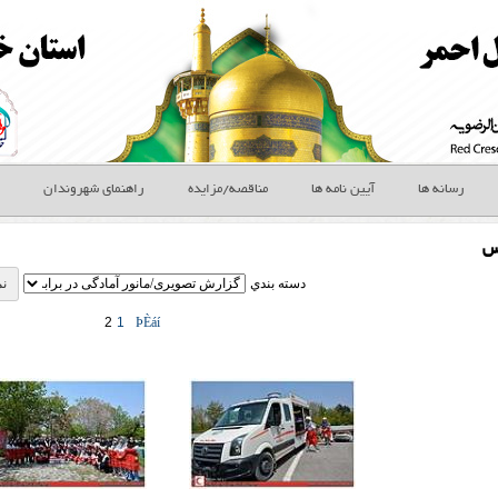
رسانه ها
آیین نامه ها
مناقصه/مزایده
راهنمای شهروندان
س
دسته بندي
2
1
ÞÈáí