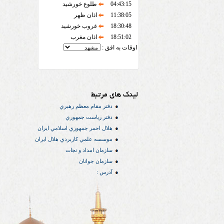
04:43:15
طلوع خورشید
11:38:05
اذان ظهر
18:30:48
غروب خورشید
18:51:02
اذان مغرب
اوقات به افق :
لینک های مرتبط
دفتر مقام معظم رهبري
دفتر رياست جمهوري
هلال احمر جمهوري اسلامي ايران
موسسه علمي كاربردي هلال ایران
سازمان امداد و نجات
سازمان جوانان
آدرس :