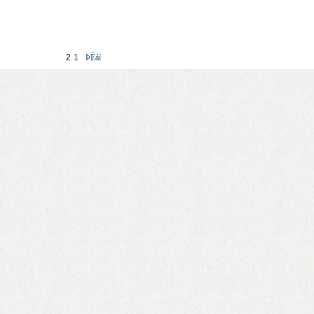
2
1
ÞÈáí