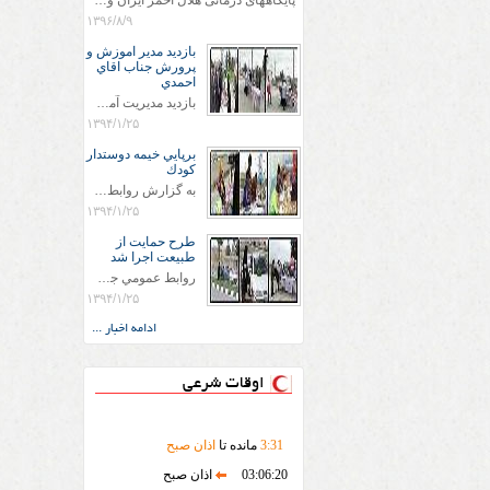
پایگاههای درمانی هلال احمر ایران وویزه اربعین حسینی
۱۳۹۶/۸/۹
بازديد مدير اموزش و
پرورش جناب اقاي
احمدي
بازديد مديريت آموزش و پروش جناب اقاي احمدي به همراه اعضاي ستاد اسكان آموزش و پروش شهرستان سرخس در ساعت 11:30 در مورخه 11/1/1394 صورت گرفت و مسئولین با حضور در پست مسافرين نوروزی كه جمعیت هلال احمر شهرستان از نزدیک در جریان روند اجرای طرح های قرار گرفتند .
۱۳۹۴/۱/۲۵
برپايي خيمه دوستدار
كودك
به گزارش روابط عمومي جمعيت هلال احمر شهرستان سرخس علاوه بر اجرای خدمات امدادی، راهنمایی های گردشگری و موقعیت های جغرافیایی و برپایی چادرهای سلامت به منظور سنجش رایگان فشار و قندخون مسافران، ، خيمه هايي.با عنوان دوستدار کودک تجهیزشده که دراین فضا کودکان مراجعه کننده از طریق نقاشی و سایر هنرهای تجسمی با مفاهیم جمعیت هلال احمر و اصول هفتگانه آن آشنا می شوند. به دليل حضور چشم گير كودكان و خانواده ها سعی شده در قالب های متناسب با سنین کودکان مراجعه کنند
۱۳۹۴/۱/۲۵
طرح حمايت از
طبيعت اجرا شد
روابط عمومي جمعيت هلال احمر سرخس جمعيت هلال احمر سرخس در روز طبيعت جوانان جمعيت هلال احمر سرخس در راستاي حفاظت و حمايت از محيط زيست با انگيزه داشتن طبيعت زيبا و بدون زباله و جهت فرهنگ سازي طرح حمايت از طبيعت را اجرا نمودند. اين طرح با رويكرد حمايتي و اموزشي در خصوص اشتي باطبيعت اجرا شد و در اين طرح 700 عدد كيسه زباله وبروشور در خروجي هاي شهر بين همشهريان و مسافرين نوروزي توزيع گرديد و در راه بازگشت كيسه هاي زباله توسط همشهريان به مامورين محترم شهرداري مستقر در ورودي شهر
۱۳۹۴/۱/۲۵
ادامه اخبار ...
اوقات شرعی
31
:
3
مانده تا
اذان صبح
03:06:20
اذان صبح