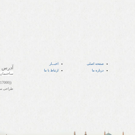
صفحه اصلی
اخبـــار
آدرس
:
درباره ما
ارتباط با ما
ساختمان
((05141417000))
طراحی س