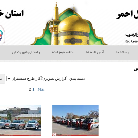
رسانه ها
آیین نامه ها
مناقصه/مزایده
راهنمای شهروندان
س
دسته بندي
2
1
ÞÈáí