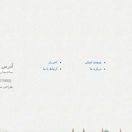
صفحه اصلی
اخبـــار
آدرس
:
درباره ما
ارتباط با ما
ساختمان
((05141417000))
طراحی س