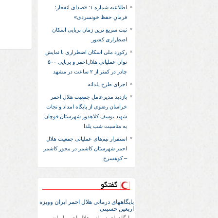
اطلاعیه شماره ۱: «صدای انفجار؛
فرمانِ حفظ خونسردی»
ثبت سریع‌ ترین زمان برپایی اسکان
اضطراری کشور
رکورد ملی اسکان اضطراری با نمایش
توان عملیاتی هلال‌احمر و برپایی ۵۰۰
چادر در کمتر از ۲ ساعت در مشهد
اجرای طرح یلدانه
بازدید مدیرعامل جمعیت هلال احمر
خراسان رضوی از پایگاه امداد و نجات
شهید یوسف کلاهدوز شهرستان قوچان
به مناسبت شب یلدا
استقرار تیم‌های عملیاتی جمعیت هلال
احمر شهرستان کاشمر در محور کاشمر
– کوهسرخ
گفتگو
پایگاههای درمانی هلال احمر ایران وویزه
اربعین حسینی