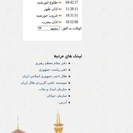
04:42:27
طلوع خورشید
11:38:11
اذان ظهر
18:31:51
غروب خورشید
18:52:08
اذان مغرب
اوقات به افق :
لینک های مرتبط
دفتر مقام معظم رهبري
دفتر رياست جمهوري
هلال احمر جمهوري اسلامي ايران
موسسه علمي كاربردي هلال ایران
سازمان امداد و نجات
سازمان جوانان
آدرس :