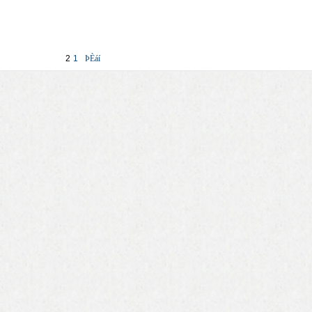
2
1
ÞÈáí