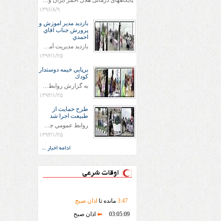
پایگاههای درمانی هلال احمر ایران وویزه اربعین حسینی
۱۳۹۶/۸/۹
بازديد مدير اموزش و
پرورش جناب اقاي
احمدي
بازديد مديريت آموزش و پروش جناب اقاي احمدي به همراه اعضاي ستاد اسكان آموزش و پروش شهرستان سرخس در ساعت 11:30 در مورخه 11/1/1394 صورت گرفت و مسئولین با حضور در پست مسافرين نوروزی كه جمعیت هلال احمر شهرستان از نزدیک در جریان روند اجرای طرح های قرار گرفتند .
۱۳۹۴/۱/۲۵
برپايي خيمه دوستدار
كودك
به گزارش روابط عمومي جمعيت هلال احمر شهرستان سرخس علاوه بر اجرای خدمات امدادی، راهنمایی های گردشگری و موقعیت های جغرافیایی و برپایی چادرهای سلامت به منظور سنجش رایگان فشار و قندخون مسافران، ، خيمه هايي.با عنوان دوستدار کودک تجهیزشده که دراین فضا کودکان مراجعه کننده از طریق نقاشی و سایر هنرهای تجسمی با مفاهیم جمعیت هلال احمر و اصول هفتگانه آن آشنا می شوند. به دليل حضور چشم گير كودكان و خانواده ها سعی شده در قالب های متناسب با سنین کودکان مراجعه کنند
۱۳۹۴/۱/۲۵
طرح حمايت از
طبيعت اجرا شد
روابط عمومي جمعيت هلال احمر سرخس جمعيت هلال احمر سرخس در روز طبيعت جوانان جمعيت هلال احمر سرخس در راستاي حفاظت و حمايت از محيط زيست با انگيزه داشتن طبيعت زيبا و بدون زباله و جهت فرهنگ سازي طرح حمايت از طبيعت را اجرا نمودند. اين طرح با رويكرد حمايتي و اموزشي در خصوص اشتي باطبيعت اجرا شد و در اين طرح 700 عدد كيسه زباله وبروشور در خروجي هاي شهر بين همشهريان و مسافرين نوروزي توزيع گرديد و در راه بازگشت كيسه هاي زباله توسط همشهريان به مامورين محترم شهرداري مستقر در ورودي شهر
۱۳۹۴/۱/۲۵
ادامه اخبار ...
اوقات شرعی
47
:
3
مانده تا
اذان صبح
03:05:09
اذان صبح