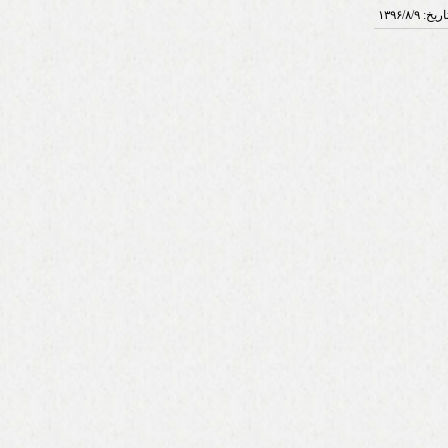
اریخ:
۱۳۹۶/۸/۹