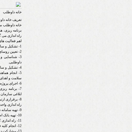
خانه داوطلب
تعریف خانه داو
خانه داوطلب م
برنامه ریزی، هم
راه اندازی می گ
اهم فعالیت های
1- تشکیل و سازماندهی گروه های چهارگانه داوطلبی
2- تعیین روسای گروه ها از طریق رای گیری بین داوطلبان و ساماندهی گروه های داوطلبی
3- شناسایی و 
داوطلبی.
4- تشکیل و سازماندهی تیم های داوطلبی.
5- انجام هما
سلامت و اهدای
6- اجرای پروژه های داوطلبی توسط گروه های چهارگانه و تیمهای داوطلبی با هماهنگی جمعیت.
7- برنامه ری
ابلاغی سازمان 
8- برقراری ار
راه اندازی واحد
9- تهیه سامانه نیازمندیها و نیازمندان منطقه خود.
10- تهیه بانک اطلاعات جامع داوطلبان منطقه خود.
11- راه اندازی کتابخانه، نمایشگاه،اتاق خبرنگاران، عکاسان و ... در صورت نیاز.
12- انجام کلیه فعالیتهای داوطلبانه جهت پاسخگویی به حوادث و سوانح.
13- مشارکت در فرایند جمع آوری کمکهای مردمی در هنگام بروز حوادث و سوانح و مواقع عادی.