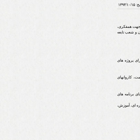
یخ:
۱۳۹۳/۱۰/۱۵
 جهت همفکری،
ان و شعب تابعه
رای پروژه های
ت، کاروانهای
ای برنامه های
وره ای، آموزش،