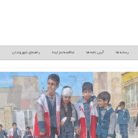
رسانه ها
آیین نامه ها
مناقصه/مزایده
راهنمای شهروندان