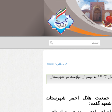
کد مطلب:
80401
سه میلیاد و ششصت میلیون ریال کمک بلاعوض در حوزه تامین دارو و درمان،در سال 1403 به بیماران نیازمند در شهرستان
جمعیت هلال احمر شهرستان
شعبه گفت:
مایتهای مادی و معنوی و دراستای