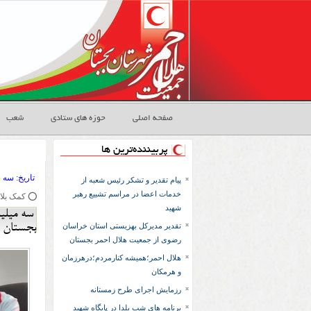
صفحه اصلی
حوزه های ستادی
شعب
پربیننده‌ترین ها
تاريخ:
۱۴۰۴ سه شنب
پیام تقدیر و تشکر رئیس شعبه از
خدمات اعضا در مراسم تشییع رهبر
⭕️ کمک بلاعوض 3600000000سه میلیار
شهید
تقدیر مدیرکل بهزیستی استان خراسان
بجستان 
رضوی از جمعیت هلال احمر بجستان
هلال احمر؛همیشه کنارمردم؛درهرزمان
و هرمکان
رزمایش اجرای طرح زمستانه
برنامه های شب یلدا در پایگاه شهید