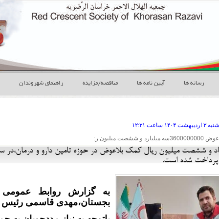
رسانه ها
آیین نامه ها
مناقصه/مزایده
راهنمای شهروندان
ه ۳ ارديبهشت
ساعت
۱۲:۳۱
د و ششصت میلیون ر:
پرداخت شده است.
به گزارش روابط عمومی 
بجستان،مهدی قاسمی رئیس 
باتوجه به نیاز مددجویان به ح