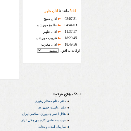
44
:
5
مانده تا
اذان ظهر
03:07:31
اذان صبح
04:44:03
طلوع خورشید
11:37:57
اذان ظهر
18:29:45
غروب خورشید
18:49:56
اذان مغرب
اوقات به افق :
لینک های مرتبط
دفتر مقام معظم رهبري
دفتر رياست جمهوري
هلال احمر جمهوري اسلامي ايران
موسسه علمي كاربردي هلال ایران
سازمان امداد و نجات