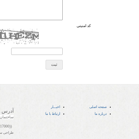
کد امنیتی
صفحه اصلی
اخبـــار
آدرس
:
درباره ما
ارتباط با ما
ساختمان
((05141417000))
طراحی س