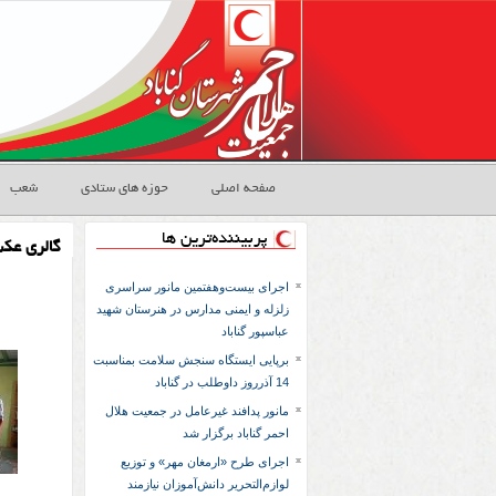
صفحه اصلی
حوزه های ستادی
شعب
پربیننده‌ترین ها
گالری عک
اجرای بیست‌وهفتمین مانور سراسری
زلزله و ایمنی مدارس در هنرستان شهید
عباسپور گناباد
برپایی ایستگاه سنجش سلامت بمناسبت
14 آذرروز داوطلب در گناباد
مانور پدافند غیرعامل در جمعیت هلال
احمر گناباد برگزار شد
اجرای طرح «ارمغان مهر» و توزیع
لوازم‌التحریر دانش‌آموزان نیازمند