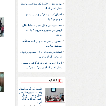
توزیع بیش از 1100 پک بهداشتی توسط
هلال احمر گناباد
اجرای کاروان نیکوکاری در روستای
فودنجان گناباد
خدمت‌رسانی هلال احمر به جاماندگان
اربعین در مسیر پیاده روی گناباد به
کاخک
حضور در نماز جمعه و بر پایی ایستگاه
سنجش سلامت
تصادف زنجیره ای با ۱۷ مصدوم و فوتی
در محور گناباد به قاین
اجرا ی مانور حوادث کارگاهی و صنعتی
هلال احمر گناباد در شرکت دیرگداز
گفتگو
جلسه کارگروه امداد
ونجات شهرستان در
محل جمعیت هلال
احمر گناباد برگزار
گردید