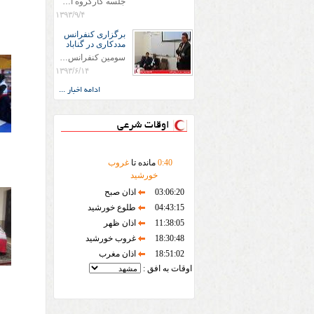
جلسه کارگروه امداد ونجات شهرستان گناباد با حضور فرماندار و رئیس شورای هماهنگی مدیریت بجران و اعضای کارگروه در محل جمعیت هلال احمر گناباد برگزار گردید
۱۳۹۳/۹/۴
برگزاری کنفرانس
مددکاری در گناباد
سومین کنفرانس مددکاری اجتماعی ایران طی روزهای 12و 13 شهریورماه با حضور جمع کثیری از مسؤلین کشوری از جمله معاون ریاست محترم جمهوری در حوزه زنان ، آقای انواری رئیس کمیته امداد امام (ره) درشهرستان گناباد برگزار گردید
۱۳۹۳/۶/۱۴
ادامه اخبار ...
اوقات شرعی
40
:
0
مانده تا
غروب
خورشید
03:06:20
اذان صبح
04:43:15
طلوع خورشید
11:38:05
اذان ظهر
18:30:48
غروب خورشید
18:51:02
اذان مغرب
اوقات به افق :