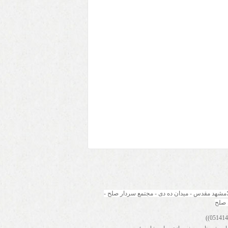
مشهد مقدس - میدان ده دی - مجتمع سردار صلح - 
 صلح