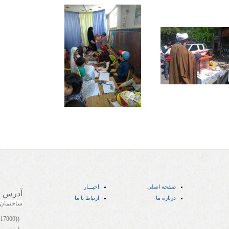
صفحه اصلی
اخبـــار
آدرس
:
درباره ما
ارتباط با ما
ساختمان
((05141417000))