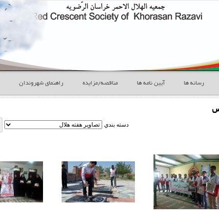
رسانه ها
آیین نامه ها
مناقصه/مزایده
راهنمای شهروندان
س
دسته بندي