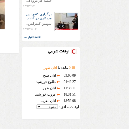
جلسه کارگروه امداد ونجات شهرستان گناباد با حضور فرماندار و رئیس شورای هماهنگی مدیریت بجران و اعضای کارگروه در محل جمعیت هلال احمر گناباد برگزار گردید
۱۳۹۳/۹/۴
برگزاری کنفرانس
مددکاری در گناباد
سومین کنفرانس مددکاری اجتماعی ایران طی روزهای 12و 13 شهریورماه با حضور جمع کثیری از مسؤلین کشوری از جمله معاون ریاست محترم جمهوری در حوزه زنان ، آقای انواری رئیس کمیته امداد امام (ره) درشهرستان گناباد برگزار گردید
۱۳۹۳/۶/۱۴
ادامه اخبار ...
اوقات شرعی
10
:
0
مانده تا
اذان ظهر
03:05:09
اذان صبح
04:42:27
طلوع خورشید
11:38:11
اذان ظهر
18:31:51
غروب خورشید
18:52:08
اذان مغرب
اوقات به افق :