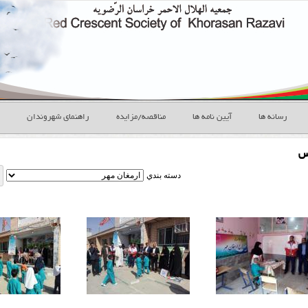
رسانه ها
آیین نامه ها
مناقصه/مزایده
راهنمای شهروندان
س
دسته بندي