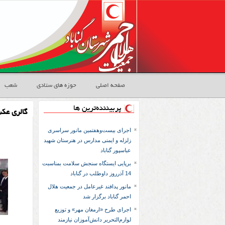
صفحه اصلی
حوزه های ستادی
شعب
پربیننده‌ترین ها
گالری عک
اجرای بیست‌وهفتمین مانور سراسری
زلزله و ایمنی مدارس در هنرستان شهید
عباسپور گناباد
برپایی ایستگاه سنجش سلامت بمناسبت
14 آذرروز داوطلب در گناباد
مانور پدافند غیرعامل در جمعیت هلال
احمر گناباد برگزار شد
اجرای طرح «ارمغان مهر» و توزیع
لوازم‌التحریر دانش‌آموزان نیازمند