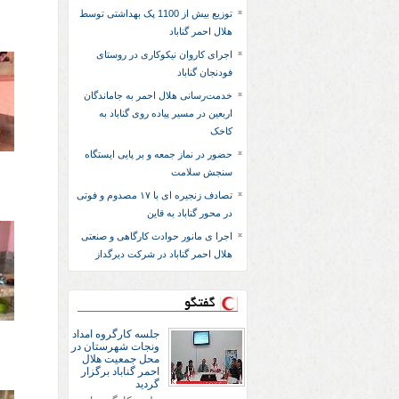
توزیع بیش از 1100 پک بهداشتی توسط
هلال احمر گناباد
اجرای کاروان نیکوکاری در روستای
فودنجان گناباد
خدمت‌رسانی هلال احمر به جاماندگان
اربعین در مسیر پیاده روی گناباد به
کاخک
حضور در نماز جمعه و بر پایی ایستگاه
سنجش سلامت
تصادف زنجیره ای با ۱۷ مصدوم و فوتی
در محور گناباد به قاین
اجرا ی مانور حوادث کارگاهی و صنعتی
هلال احمر گناباد در شرکت دیرگداز
گفتگو
جلسه کارگروه امداد
ونجات شهرستان در
محل جمعیت هلال
احمر گناباد برگزار
گردید