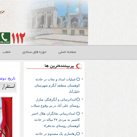
صفحه اصلی
حوزه های ستادی
شعب
پربیننده‌ترین ها
تاريخ:
۱۴۰۴ دوشن
⭕عملیات امداد و نجات در حادثه
کوهستان منطقه آبگرم شهرستان
استقرار
خلیل‌آباد
⭕️امدادرساتی و آبگرفتگی منازل
روستای علی آباد در پی وقوع سیلاب
⭕ امدادرسانی نجاتگران هلال احمر
کاشمر به مردی ۴۷ ساله در حادثه
کوهستان روستای بنده‌قراء
⭕رهاسازی یک مصدوم در حادثه