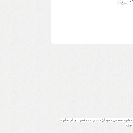
مشهد مقدس - میدان ده دی - مجتمع سردار صلح - 
 صلح