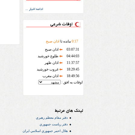
ادامه اخبار ...
اوقات شرعی
17
:
0
مانده تا
اذان صبح
03:07:31
اذان صبح
04:44:03
طلوع خورشید
11:37:57
اذان ظهر
18:29:45
غروب خورشید
18:49:56
اذان مغرب
اوقات به افق :
لینک های مرتبط
دفتر مقام معظم رهبري
دفتر رياست جمهوري
هلال احمر جمهوري اسلامي ايران