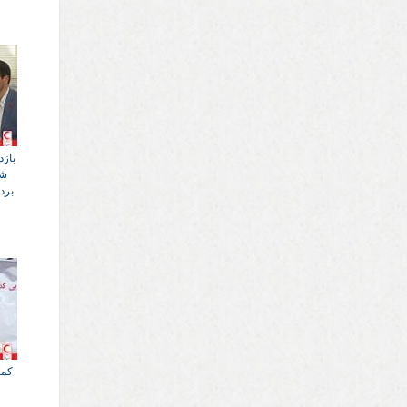
بازد
شر
برد
کمپ