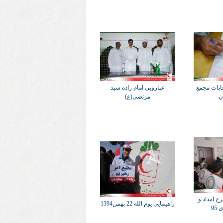
خابات مجمع
غباروبی امام زاده سید
ن
مرتضی(ع)
ح امداد و
راهیمایی یوم الله 22 بهمن1394
95