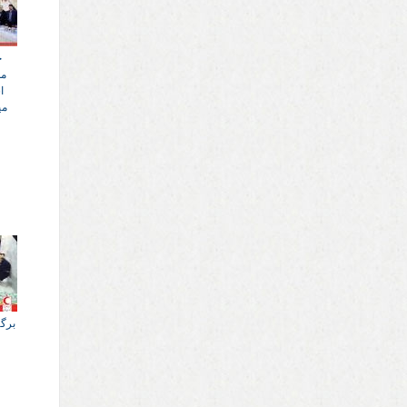
ج
مد
ا
می
برگز