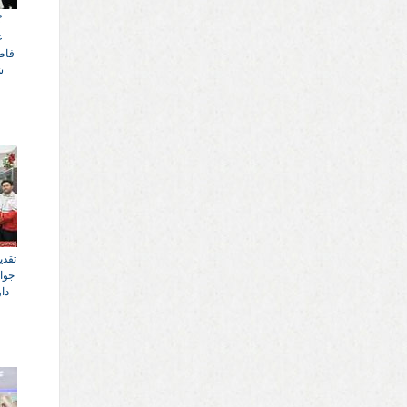
گ
ع
فاط
ش
تقدی
جوا
دا