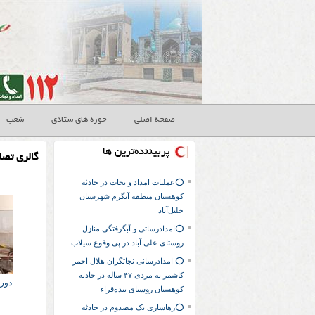
صفحه اصلی
حوزه های ستادی
شعب
پربیننده‌ترین ها
گالری تصا
⭕عملیات امداد و نجات در حادثه
کوهستان منطقه آبگرم شهرستان
خلیل‌آباد
⭕️امدادرساتی و آبگرفتگی منازل
روستای علی آباد در پی وقوع سیلاب
⭕ امدادرسانی نجاتگران هلال احمر
کاشمر به مردی ۴۷ ساله در حادثه
دور
کوهستان روستای بنده‌قراء
⭕رهاسازی یک مصدوم در حادثه