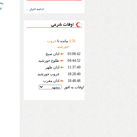
پنج
عم
ادامه اخبار ...
اوقات شرعی
58
:
4
مانده تا
غروب
خورشید
03:08:42
اذان صبح
04:44:52
طلوع خورشید
11:37:49
اذان ظهر
18:28:40
غروب خورشید
18:48:48
اذان مغرب
اوقات به افق :