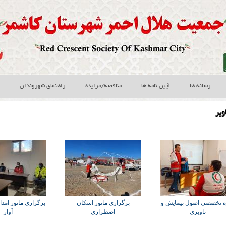
رسانه ها
آیین نامه ها
مناقصه/مزایده
راهنمای شهروندان
ویر
ه تخصصی اصول پیمایش و
برگزاری مانور اسکان
برگزاری مانور امدا
ناوبری
اضطراری
آوار