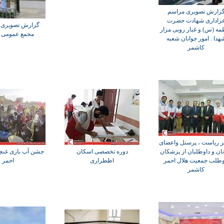
زارش تصویری مراسم
زاداری شهادت حضرت
گزارش تصویری -
مه (س) و غبار روبی مزار
مجمع عمومی س
هدا . امور جوانان شعبه
کاشمر
ر ریاست ، پرسنل واعضای
نان و داوطلبان از پزشکان
دوره تخصصی اسکان
جشن آب بازی غنچه
وطلب جمعیت هلال احمر
اظطراری
احمر
کاشمر