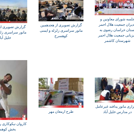
لسه شورای معاونین و
یران جمعیت هلال احمر
گزارش تصویری از هجدهمین
گزارش تصویری از
ستان خراسان رضوی به
مانور سراسری زلزله و ایمنی
مانور سراسری زلز
زبانی جمعیت هلال احمر
کوهسرخ
خلیل آبا
شهرستان کاشمر
اری مانور پدافند غیرعامل
طرح ارمغان مهر
در مدارس خلیل آباد
کاروان نیکوکاری ر
بخش کوهس