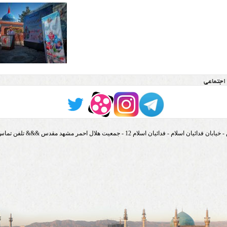
اجتماعی
 اسلام - فدائیان اسلام 12 - جمعیت هلال احمر مشهد مقدس &&& تلفن تماس : 33410015