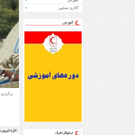
آموزش
گالری تصاویر
آموزش
۲ مصدوم در حادثه واژگونی خودرو در محور مشهد به تربت حیدریه
انتص
برگز
انتص
برگز
آیین تکر
برگزاری 
کاظم معا
به مناسب
عملیاتی 
تازه ترین 
اینفوگرافیک