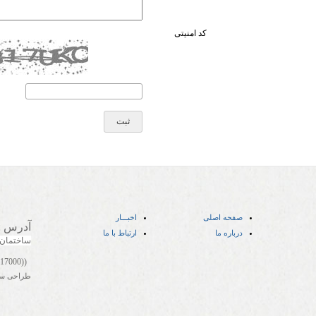
کد امنیتی
صفحه اصلی
اخبـــار
آدرس
:
درباره ما
ارتباط با ما
ساختمان
((05141417000))
طراحی س