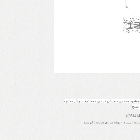
مشهد مقدس - میدان ده دی - مجتمع سردار صلح - 
 صلح
ایت
:
سینام
-
بهینه سازی سایت
:
ایرسئو