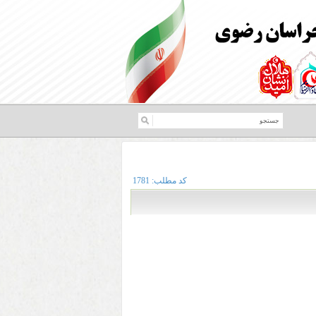
کد مطلب:
1781