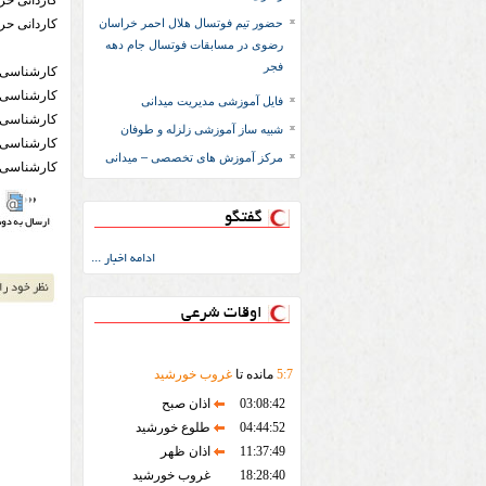
کاردانی حرف
حضور تیم فوتسال هلال احمر خراسان
کاردانی حر
رضوی در مسابقات فوتسال جام دهه
فجر
کارشناسی:
کارشناسی ح
فایل آموزشی مدیریت میدانی
کارشناسی ح
شبیه ساز آموزشی زلزله و طوفان
کارشناسی ح
مرکز آموزش های تخصصی – میدانی
کارشناسی م
گفتگو
ادامه اخبار ...
اوقات شرعی
7
:
5
مانده تا
غروب خورشید
03:08:42
اذان صبح
04:44:52
طلوع خورشید
11:37:49
اذان ظهر
18:28:40
غروب خورشید