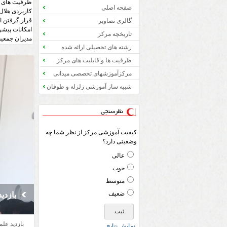
ظرفیت های ب
صفحه اصلی
کاربردی هلال ایران با پیگیری مج
قرار گرفتن ا
گالری تصاویر
تاریخچه مرکز
مدیران جمعیت
رشته های تحصیلی ارائه شده
ظرفیت ها و قابلیت های مرکز
مرکزآموزشهای تخصصی میدانی
شبیه ساز آموزشی زلزله و طوفان
نظرسنجی
کیفیت آموزشی مرکز از نظر شما چه
وضعیتی دارد؟
عالی
خوب
متوسط
فایل آموزش
ضعیف
تست
بازدی
حضور 
تمدید
پذیرش
فایل 
مربوط به 
مسابقات فوتسال جام دهه فجر
این مطلب
بازدید عل
رئیس دانشگا
رئیس دانش
نمايش نتايج