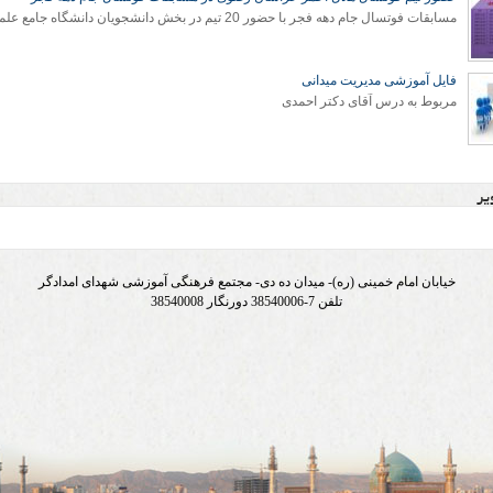
مسابقات فوتسال جام دهه فجر با حضور 20 تیم در بخش دانشجویان دانشگاه جامع علمی کاربردی خراسان رضوی آغاز شد.
فایل آموزشی مدیریت میدانی
مربوط به درس آقای دکتر احمدی
یر
خیابان امام خمینی (ره)- میدان ده دی- مجتمع فرهنگی آموزشی شهدای امدادگر
تلفن 7-38540006 دورنگار 38540008