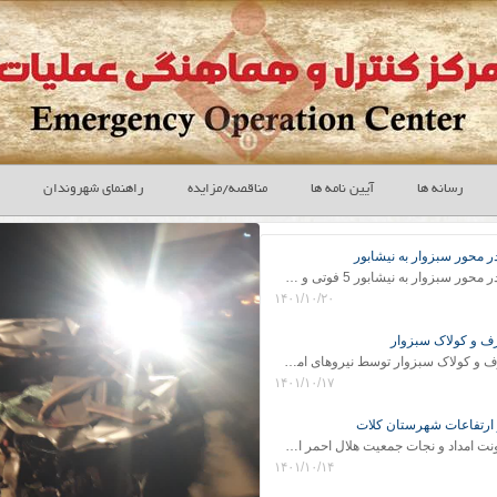
رسانه ها
آیین نامه ها
مناقصه/مزایده
راهنمای شهروندان
ر محور سبزوار به نیشابور
برخورد دو کامیون و پژو سواری در محور سبزوار به نیشابور 5 فوتی و 7 مصدوم برجای گذاشت
۱۴۰۱/۱۰/۲۰
نجات جان 140 نفر مسافر در برف و کولاک سبزوار توسط نیروهای امداد و نجات در 15 دیماه
۱۴۰۱/۱۰/۱۷
ابوالفضل رفیعی سرپرست معاونت امداد و نجات جمعیت هلال احمر استان خراسان رضوی ، از سقوط از ارتفاع فردی 61 ساله در ارتفاعات برج چنار شهرستان کلات خبر داد .
۱۴۰۱/۱۰/۱۴