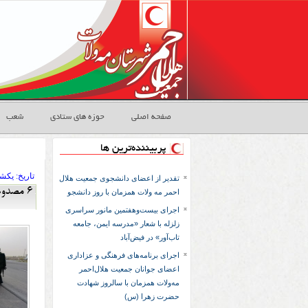
صفحه اصلی
حوزه های ستادی
شعب
پربیننده‌ترین ها
تاريخ:
۱۴۰۴ يکشنبه 
تقدیر از اعضای دانشجوی جمعیت هلال
۶ مصدوم در تصادف زنجیره ای در مه ولات
احمر مه ولات همزمان با روز دانشجو
اجرای بیست‌وهفتمین مانور سراسری
زلزله با شعار «مدرسه ایمن، جامعه
تاب‌آور» در فیض‌آباد
اجرای برنامه‌های فرهنگی و عزاداری
اعضای جوانان جمعیت هلال‌احمر
مه‌ولات همزمان با سالروز شهادت
حضرت زهرا (س)