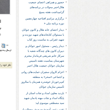
حضور و همراهی اعضای جمعیت
هلال‌احمر مه‌ولات در برنامه‌های
گرامیداشت هفته بسیج
برگزاری مراسم افتتاحیه چهاردهمین
دوره برنامه ملی «
دیدار اعضای خانه هلال و کانون جوانان
ع
با مسئولان کتابخانه‌های شهید دوزنده و
شهید غفرانی به مناسبت روز کتاب
دیدار رئیس ، مسئول امور جوانان و
دبیران کانون های چندگانه شعبه با
سرکار خانم شریعتی فرماندار محترم
شهرستان بمناسبت هفته تاسیس
سازمان جوانان جمعیت هلال احمر
اعزام کاروان سفیران حمایت‌های روانی
و اجتماعی «سحر» به منطقه
کم‌برخوردار خوشدره همزمان با سالروز
تأسیس سازمان جوانان
بازدید معاون امداد و نجات استان از
پایگاه امداد و نجات مهنه یادمان شهید
سید مصطفی موسوی لید:
تقدیر رئیس آموزش‌وپرورش مه‌ولات از