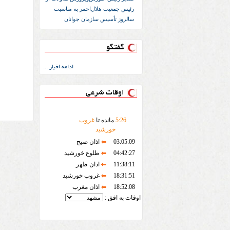
رئیس جمعیت هلال‌احمر به مناسبت
سالروز تأسیس سازمان جوانان
گفتگو
ادامه اخبار ...
اوقات شرعی
26
:
5
مانده تا
غروب
خورشید
03:05:09
اذان صبح
04:42:27
طلوع خورشید
11:38:11
اذان ظهر
18:31:51
غروب خورشید
18:52:08
اذان مغرب
اوقات به افق :