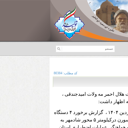
کد مطلب:
80384
لال احمر مه ولات امیدجندقی ،
ه اظهار داشت:
گزارش برخورد ۴ دستگاه
خودروی اتوبوس ، پراید سمند و سورن درکیلومتر ۵ محور شادمهر به
و هماهنگی عملیات اضطراری استان