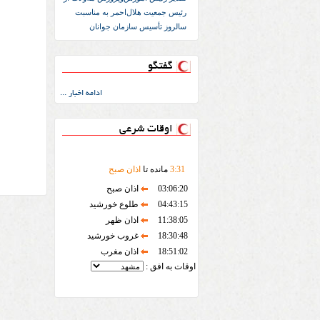
رئیس جمعیت هلال‌احمر به مناسبت
سالروز تأسیس سازمان جوانان
گفتگو
ادامه اخبار ...
اوقات شرعی
31
:
3
مانده تا
اذان صبح
03:06:20
اذان صبح
04:43:15
طلوع خورشید
11:38:05
اذان ظهر
18:30:48
غروب خورشید
18:51:02
اذان مغرب
اوقات به افق :