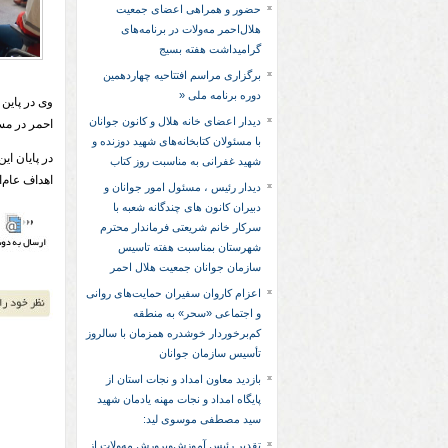
حضور و همراهی اعضای جمعیت
هلال‌احمر مه‌ولات در برنامه‌های
گرامیداشت هفته بسیج
برگزاری مراسم افتتاحیه چهاردهمین
دوره برنامه ملی «
وی در پاین
دیدار اعضای خانه هلال و کانون جوانان
احمر در مس
با مسئولان کتابخانه‌های شهید دوزنده و
در پایان ا
شهید غفرانی به مناسبت روز کتاب
اهداف عام‌ا
دیدار رئیس ، مسئول امور جوانان و
دبیران کانون های چندگانه شعبه با
سرکار خانم شریعتی فرماندار محترم
شهرستان بمناسبت هفته تاسیس
سازمان جوانان جمعیت هلال احمر
اعزام کاروان سفیران حمایت‌های روانی
و اجتماعی «سحر» به منطقه
کم‌برخوردار خوشدره همزمان با سالروز
تأسیس سازمان جوانان
بازدید معاون امداد و نجات استان از
پایگاه امداد و نجات مهنه یادمان شهید
سید مصطفی موسوی لید:
تقدیر رئیس آموزش‌وپرورش مه‌ولات از