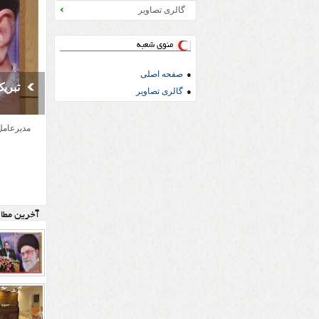
گالری تصاویر
منوی شعبه
صفحه اصلی
از ابتدای سال 95تا 
معرف
تبری
پذیرایی از 2500زائر رضوی در 
گالری تصاویر
مدیرعامل
سرای امد
2500زائر شده است.
آخرین مطا