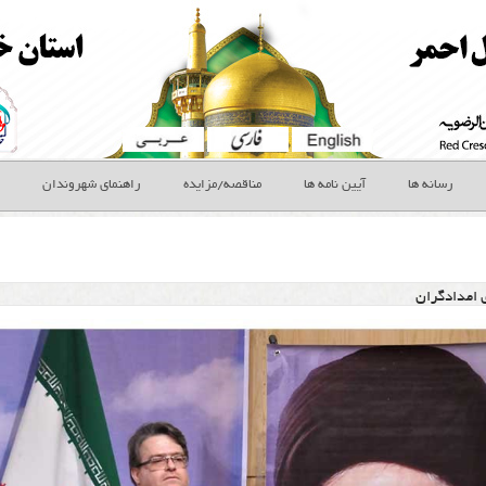
رسانه ها
آیین نامه ها
مناقصه/مزایده
راهنمای شهروندان
 امدادگران