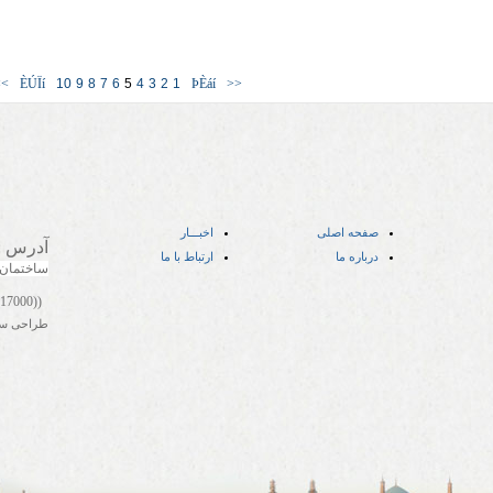
>>
ÈÚÏí
10
9
8
7
6
5
4
3
2
1
ÞÈáí
<<
صفحه اصلی
اخبـــار
آدرس
:
درباره ما
ارتباط با ما
ساختمان
((05141417000))
طراحی س