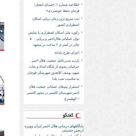
اطلاعیه شماره ۱: «صدای انفجار؛
فرمانِ حفظ خونسردی»
ثبت سریع‌ ترین زمان برپایی اسکان
اضطراری کشور
رکورد ملی اسکان اضطراری با نمایش
توان عملیاتی هلال‌احمر و برپایی ۵۰۰
چادر در کمتر از ۲ ساعت در مشهد
اجرای طرح یلدانه
بازدید مدیرعامل جمعیت هلال احمر
خراسان رضوی از پایگاه امداد و نجات
شهید یوسف کلاهدوز شهرستان قوچان
به مناسبت شب یلدا
استقرار تیم‌های عملیاتی جمعیت هلال
احمر شهرستان کاشمر در محور کاشمر
– کوهسرخ
گفتگو
پایگاههای درمانی هلال احمر ایران وویزه
اربعین حسینی