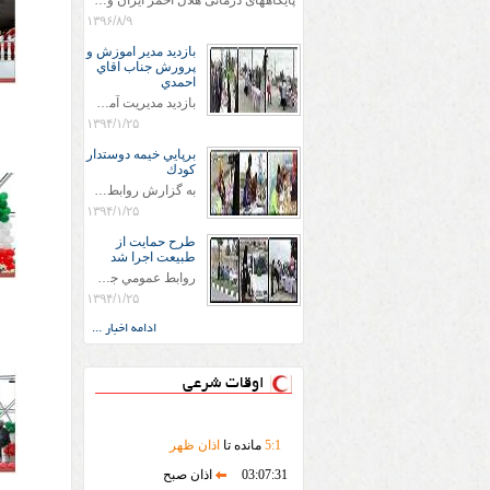
پایگاههای درمانی هلال احمر ایران وویزه اربعین حسینی
۱۳۹۶/۸/۹
بازديد مدير اموزش و
پرورش جناب اقاي
احمدي
بازديد مديريت آموزش و پروش جناب اقاي احمدي به همراه اعضاي ستاد اسكان آموزش و پروش شهرستان سرخس در ساعت 11:30 در مورخه 11/1/1394 صورت گرفت و مسئولین با حضور در پست مسافرين نوروزی كه جمعیت هلال احمر شهرستان از نزدیک در جریان روند اجرای طرح های قرار گرفتند .
۱۳۹۴/۱/۲۵
برپايي خيمه دوستدار
كودك
به گزارش روابط عمومي جمعيت هلال احمر شهرستان سرخس علاوه بر اجرای خدمات امدادی، راهنمایی های گردشگری و موقعیت های جغرافیایی و برپایی چادرهای سلامت به منظور سنجش رایگان فشار و قندخون مسافران، ، خيمه هايي.با عنوان دوستدار کودک تجهیزشده که دراین فضا کودکان مراجعه کننده از طریق نقاشی و سایر هنرهای تجسمی با مفاهیم جمعیت هلال احمر و اصول هفتگانه آن آشنا می شوند. به دليل حضور چشم گير كودكان و خانواده ها سعی شده در قالب های متناسب با سنین کودکان مراجعه کنند
۱۳۹۴/۱/۲۵
طرح حمايت از
طبيعت اجرا شد
روابط عمومي جمعيت هلال احمر سرخس جمعيت هلال احمر سرخس در روز طبيعت جوانان جمعيت هلال احمر سرخس در راستاي حفاظت و حمايت از محيط زيست با انگيزه داشتن طبيعت زيبا و بدون زباله و جهت فرهنگ سازي طرح حمايت از طبيعت را اجرا نمودند. اين طرح با رويكرد حمايتي و اموزشي در خصوص اشتي باطبيعت اجرا شد و در اين طرح 700 عدد كيسه زباله وبروشور در خروجي هاي شهر بين همشهريان و مسافرين نوروزي توزيع گرديد و در راه بازگشت كيسه هاي زباله توسط همشهريان به مامورين محترم شهرداري مستقر در ورودي شهر
۱۳۹۴/۱/۲۵
ادامه اخبار ...
اوقات شرعی
1
:
5
مانده تا
اذان ظهر
03:07:31
اذان صبح