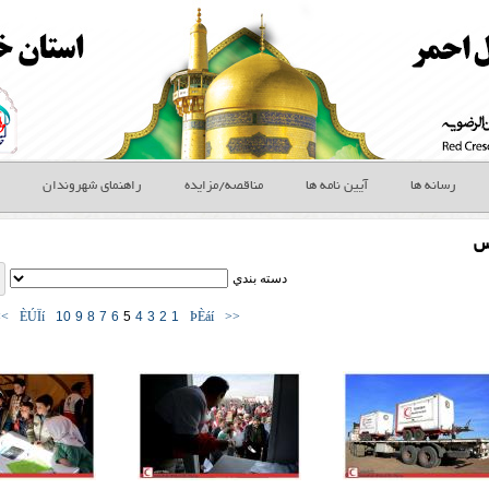
رسانه ها
آیین نامه ها
مناقصه/مزایده
راهنمای شهروندان
س
دسته بندي
>>
ÈÚÏí
10
9
8
7
6
5
4
3
2
1
ÞÈáí
<<