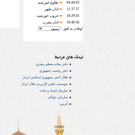
04:44:03
طلوع خورشید
11:37:57
اذان ظهر
18:29:45
غروب خورشید
18:49:56
اذان مغرب
اوقات به افق :
لینک های مرتبط
دفتر مقام معظم رهبري
دفتر رياست جمهوري
هلال احمر جمهوري اسلامي ايران
موسسه علمي كاربردي هلال ایران
سازمان امداد و نجات
سازمان جوانان
آدرس :