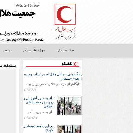
امروز: ۱۴۰۵/۵/۱۵
صفحه اصلی
حوزه های ستادی
شعب
گفتگو
صفحات مج
پایگاههای درمانی هلال احمر ایران وویزه
اربعین حسینی
پایگاههای درمانی هلال احمر ایران وویزه اربعین حسینی
۱۳۹۶/۸/۹
بازديد مدير اموزش و
پرورش جناب اقاي
احمدي
بازديد مديريت آموزش و پروش جناب اقاي احمدي به همراه اعضاي ستاد اسكان آموزش و پروش شهرستان سرخس در ساعت 11:30 در مورخه 11/1/1394 صورت گرفت و مسئولین با حضور در پست مسافرين نوروزی كه جمعیت هلال احمر شهرستان از نزدیک در جریان روند اجرای طرح های قرار گرفتند .
۱۳۹۴/۱/۲۵
برپايي خيمه دوستدار
كودك