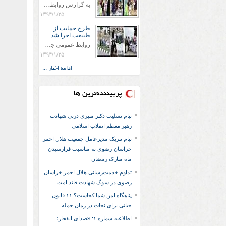
به گزارش روابط عمومي جمعيت هلال احمر شهرستان سرخس علاوه بر اجرای خدمات امدادی، راهنمایی های گردشگری و موقعیت های جغرافیایی و برپایی چادرهای سلامت به منظور سنجش رایگان فشار و قندخون مسافران، ، خيمه هايي.با عنوان دوستدار کودک تجهیزشده که دراین فضا کودکان مراجعه کننده از طریق نقاشی و سایر هنرهای تجسمی با مفاهیم جمعیت هلال احمر و اصول هفتگانه آن آشنا می شوند. به دليل حضور چشم گير كودكان و خانواده ها سعی شده در قالب های متناسب با سنین کودکان مراجعه کنند
۱۳۹۴/۱/۲۵
طرح حمايت از
طبيعت اجرا شد
روابط عمومي جمعيت هلال احمر سرخس جمعيت هلال احمر سرخس در روز طبيعت جوانان جمعيت هلال احمر سرخس در راستاي حفاظت و حمايت از محيط زيست با انگيزه داشتن طبيعت زيبا و بدون زباله و جهت فرهنگ سازي طرح حمايت از طبيعت را اجرا نمودند. اين طرح با رويكرد حمايتي و اموزشي در خصوص اشتي باطبيعت اجرا شد و در اين طرح 700 عدد كيسه زباله وبروشور در خروجي هاي شهر بين همشهريان و مسافرين نوروزي توزيع گرديد و در راه بازگشت كيسه هاي زباله توسط همشهريان به مامورين محترم شهرداري مستقر در ورودي شهر
۱۳۹۴/۱/۲۵
ادامه اخبار ...
پربیننده‌ترین ها
پیام تسلیت دکتر منیری درپی شهادت
رهبر معظم انقلاب اسلامی
پیام تبریک مدیرعامل جمعیت هلال احمر
خراسان رضوی به مناسبت فرارسیدن
ماه مبارک رمضان
تداوم خدمت‌رسانی هلال احمر خراسان
رضوی در سوگ شهادت قائد امت
پناهگاه امن شما کجاست؟ ۱۱ قانون
حیاتی برای نجات در زمان حمله
اطلاعیه شماره ۱: «صدای انفجار؛