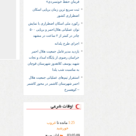
فرمانِ حفظ خونسردی»
ثبت سریع‌ ترین زمان برپایی اسکان
اضطراری کشور
رکورد ملی اسکان اضطراری با نمایش
توان عملیاتی هلال‌احمر و برپایی ۵۰۰
چادر در کمتر از ۲ ساعت در مشهد
اجرای طرح یلدانه
بازدید مدیرعامل جمعیت هلال احمر
خراسان رضوی از پایگاه امداد و نجات
شهید یوسف کلاهدوز شهرستان قوچان
به مناسبت شب یلدا
استقرار تیم‌های عملیاتی جمعیت هلال
احمر شهرستان کاشمر در محور کاشمر
– کوهسرخ
اوقات شرعی
25
:
1
مانده تا
غروب
خورشید
03:05:09
اذان صبح