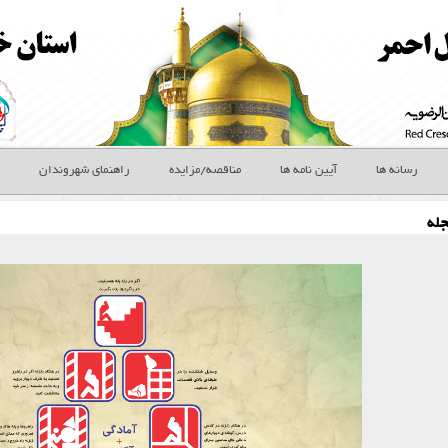
رسانه ها
آیین نامه ها
مناقصه/مزایده
راهنمای شهروندان
له