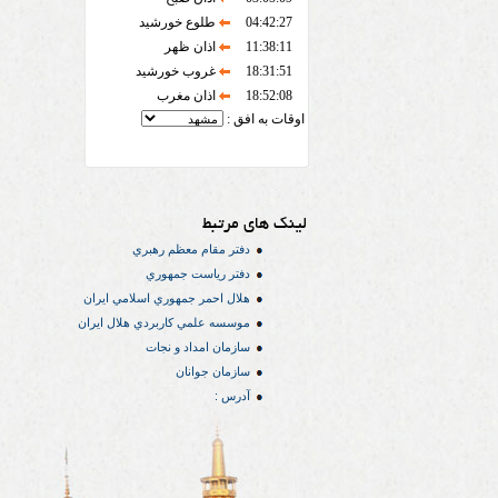
04:42:27
طلوع خورشید
11:38:11
اذان ظهر
18:31:51
غروب خورشید
18:52:08
اذان مغرب
اوقات به افق :
لینک های مرتبط
دفتر مقام معظم رهبري
دفتر رياست جمهوري
هلال احمر جمهوري اسلامي ايران
موسسه علمي كاربردي هلال ایران
سازمان امداد و نجات
سازمان جوانان
آدرس :