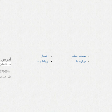
صفحه اصلی
اخبـــار
آدرس
:
درباره ما
ارتباط با ما
ساختمان
((05141417000))
طراحی س