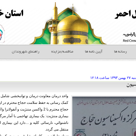
رسانه ها
آیین نامه ها
مناقصه/مزایده
راهنمای شهروندان
ه ۲۷ بهمن
ساعت
۱۲:۱۸
سيون
واحد درمان معاونت درمان و توانبخشی شامل
کمک رسانی به حفظ سلامت حجاج محترم در ایام
حجاج محترم با 2 واکسن مننژیت و آنفولانزا واكسينه مي شوند.
ناشنوائي، نارسائی کلیه و ....دارد این بیما
منتقل می گردد.