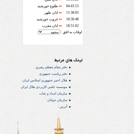
04:43:15
طلوع خورشید
11:38:05
اذان ظهر
18:30:48
غروب خورشید
18:51:02
اذان مغرب
اوقات به افق :
لینک های مرتبط
دفتر مقام معظم رهبري
دفتر رياست جمهوري
هلال احمر جمهوري اسلامي ايران
موسسه علمي كاربردي هلال ایران
سازمان امداد و نجات
سازمان جوانان
آدرس :