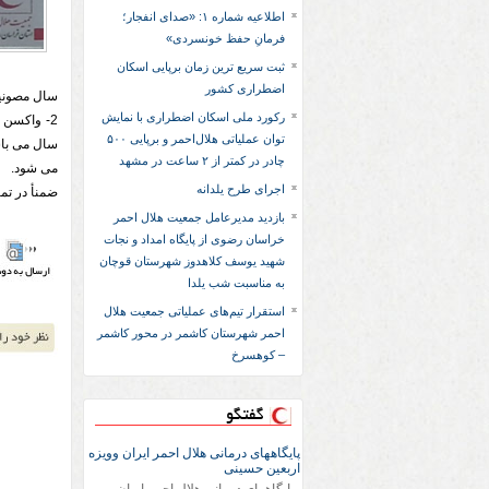
اطلاعیه شماره ۱: «صدای انفجار؛
فرمانِ حفظ خونسردی»
ثبت سریع‌ ترین زمان برپایی اسکان
اضطراری کشور
سال مصونیت ایج
رکورد ملی اسکان اضطراری با نمایش
توان عملیاتی هلال‌احمر و برپایی ۵۰۰
چادر در کمتر از ۲ ساعت در مشهد
می شود.
اجرای طرح یلدانه
ضمنأ در تم
بازدید مدیرعامل جمعیت هلال احمر
خراسان رضوی از پایگاه امداد و نجات
شهید یوسف کلاهدوز شهرستان قوچان
به مناسبت شب یلدا
استقرار تیم‌های عملیاتی جمعیت هلال
احمر شهرستان کاشمر در محور کاشمر
– کوهسرخ
گفتگو
پایگاههای درمانی هلال احمر ایران وویزه
اربعین حسینی