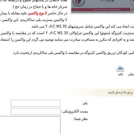
تعداد حاملان در مکانهای شلوغ و دربسته که د
سرباز خانه ها و یا حجاج در زمان حج )
در حال حاضر
2 نوع واکسن
علیه مقابله با بیما
اد می کند این واکسن شامل سروتیپهای Y ،A C W1 35 می باشد.
امی کودکان تزریق واکسن کنژوگه در مقایسه با واکسن پلی ساکاریدی ارجحیت دارد.
نام:
پست الکترونیکی:
نظر شما: