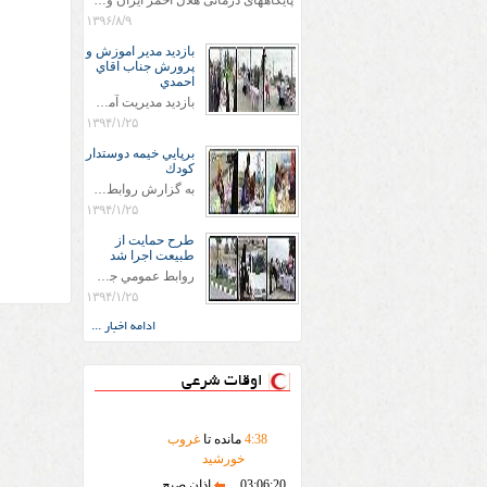
پایگاههای درمانی هلال احمر ایران وویزه اربعین حسینی
۱۳۹۶/۸/۹
بازديد مدير اموزش و
پرورش جناب اقاي
احمدي
بازديد مديريت آموزش و پروش جناب اقاي احمدي به همراه اعضاي ستاد اسكان آموزش و پروش شهرستان سرخس در ساعت 11:30 در مورخه 11/1/1394 صورت گرفت و مسئولین با حضور در پست مسافرين نوروزی كه جمعیت هلال احمر شهرستان از نزدیک در جریان روند اجرای طرح های قرار گرفتند .
۱۳۹۴/۱/۲۵
برپايي خيمه دوستدار
كودك
به گزارش روابط عمومي جمعيت هلال احمر شهرستان سرخس علاوه بر اجرای خدمات امدادی، راهنمایی های گردشگری و موقعیت های جغرافیایی و برپایی چادرهای سلامت به منظور سنجش رایگان فشار و قندخون مسافران، ، خيمه هايي.با عنوان دوستدار کودک تجهیزشده که دراین فضا کودکان مراجعه کننده از طریق نقاشی و سایر هنرهای تجسمی با مفاهیم جمعیت هلال احمر و اصول هفتگانه آن آشنا می شوند. به دليل حضور چشم گير كودكان و خانواده ها سعی شده در قالب های متناسب با سنین کودکان مراجعه کنند
۱۳۹۴/۱/۲۵
طرح حمايت از
طبيعت اجرا شد
روابط عمومي جمعيت هلال احمر سرخس جمعيت هلال احمر سرخس در روز طبيعت جوانان جمعيت هلال احمر سرخس در راستاي حفاظت و حمايت از محيط زيست با انگيزه داشتن طبيعت زيبا و بدون زباله و جهت فرهنگ سازي طرح حمايت از طبيعت را اجرا نمودند. اين طرح با رويكرد حمايتي و اموزشي در خصوص اشتي باطبيعت اجرا شد و در اين طرح 700 عدد كيسه زباله وبروشور در خروجي هاي شهر بين همشهريان و مسافرين نوروزي توزيع گرديد و در راه بازگشت كيسه هاي زباله توسط همشهريان به مامورين محترم شهرداري مستقر در ورودي شهر
۱۳۹۴/۱/۲۵
ادامه اخبار ...
اوقات شرعی
38
:
4
مانده تا
غروب
خورشید
03:06:20
اذان صبح