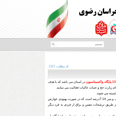
کد مطلب:
2323
13 پايگاه واکسیناسیون
در استان می باشد که با هدف
 زیارت حج و عتبات عالیات فعاليت مي نمايند.
بیماری مننژیت: یک بیماری تهاجمی با آمار مرگ و میر 14-7درصد است که در صورت بهبودی عوارض
ری از طریق ترشحات تنفس و بزاق از فردی به فرد دیگر