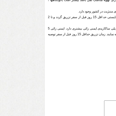
ارای تهویه مناسب نمی باشد بیشتر است (خوابگاهها ،
ری مننژیت در کشور وجود دارد.
1-واکسن مننژیت پلی ساکاریدی ،این واکسن بایستی حد اقل 15 روز فبل از سفر تزریق گردد و تا 2
2- واکسن مننژیت کنژوگه (منوئو) این واکسن تتراوالان Y ،A C W1 35 است که در مقایسه با واکسن پلی ساکاریدی ایمنی زائی بیشتری دارد. ایمنی زائی 5
سال می باشد و به افرادی که مکرر به مسافرت مبادرت می نمایند توصیه می گردد این واکسن را استفاده نمایند. زمان تزریق حداقل 15 روز فبل از سفر توصیه