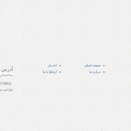
صفحه اصلی
اخبـــار
آدرس
:
درباره ما
ارتباط با ما
ساختمان
((05141417000))
طراحی س