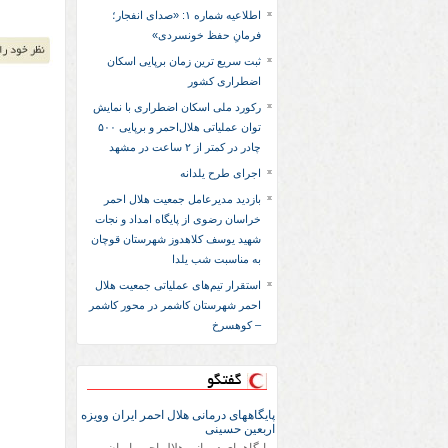
اطلاعیه شماره ۱: «صدای انفجار؛
فرمانِ حفظ خونسردی»
ثبت سریع‌ ترین زمان برپایی اسکان
اضطراری کشور
رکورد ملی اسکان اضطراری با نمایش
توان عملیاتی هلال‌احمر و برپایی ۵۰۰
چادر در کمتر از ۲ ساعت در مشهد
اجرای طرح یلدانه
بازدید مدیرعامل جمعیت هلال احمر
خراسان رضوی از پایگاه امداد و نجات
شهید یوسف کلاهدوز شهرستان قوچان
به مناسبت شب یلدا
استقرار تیم‌های عملیاتی جمعیت هلال
احمر شهرستان کاشمر در محور کاشمر
– کوهسرخ
گفتگو
پایگاههای درمانی هلال احمر ایران وویزه
اربعین حسینی