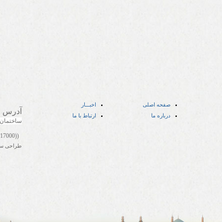
صفحه اصلی
اخبـــار
آدرس
:
درباره ما
ارتباط با ما
ساختمان
((05141417000))
طراحی س