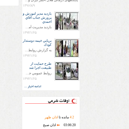
پایگاههای درمانی هلال احمر ایران وویزه اربعین حسینی
۱۳۹۶/۸/۹
بازديد مدير اموزش و
پرورش جناب اقاي
احمدي
بازديد مديريت آموزش و پروش جناب اقاي احمدي به همراه اعضاي ستاد اسكان آموزش و پروش شهرستان سرخس در ساعت 11:30 در مورخه 11/1/1394 صورت گرفت و مسئولین با حضور در پست مسافرين نوروزی كه جمعیت هلال احمر شهرستان از نزدیک در جریان روند اجرای طرح های قرار گرفتند .
۱۳۹۴/۱/۲۵
برپايي خيمه دوستدار
كودك
به گزارش روابط عمومي جمعيت هلال احمر شهرستان سرخس علاوه بر اجرای خدمات امدادی، راهنمایی های گردشگری و موقعیت های جغرافیایی و برپایی چادرهای سلامت به منظور سنجش رایگان فشار و قندخون مسافران، ، خيمه هايي.با عنوان دوستدار کودک تجهیزشده که دراین فضا کودکان مراجعه کننده از طریق نقاشی و سایر هنرهای تجسمی با مفاهیم جمعیت هلال احمر و اصول هفتگانه آن آشنا می شوند. به دليل حضور چشم گير كودكان و خانواده ها سعی شده در قالب های متناسب با سنین کودکان مراجعه کنند
۱۳۹۴/۱/۲۵
طرح حمايت از
طبيعت اجرا شد
روابط عمومي جمعيت هلال احمر سرخس جمعيت هلال احمر سرخس در روز طبيعت جوانان جمعيت هلال احمر سرخس در راستاي حفاظت و حمايت از محيط زيست با انگيزه داشتن طبيعت زيبا و بدون زباله و جهت فرهنگ سازي طرح حمايت از طبيعت را اجرا نمودند. اين طرح با رويكرد حمايتي و اموزشي در خصوص اشتي باطبيعت اجرا شد و در اين طرح 700 عدد كيسه زباله وبروشور در خروجي هاي شهر بين همشهريان و مسافرين نوروزي توزيع گرديد و در راه بازگشت كيسه هاي زباله توسط همشهريان به مامورين محترم شهرداري مستقر در ورودي شهر
۱۳۹۴/۱/۲۵
ادامه اخبار ...
اوقات شرعی
2
:
4
مانده تا
اذان ظهر
03:06:20
اذان صبح