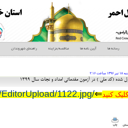
رسانه ها
آیین نامه ها
مناقصه/مزایده
راهنمای شهروندان
ه ۱۸ تير
ساعت
۲:۱۶
ول شده (کد ملی ) در آزمون مقدماتی امداد و نجات سال 1399
/images/EditorUpload/1122.jpg
⇐
کلیک کنید