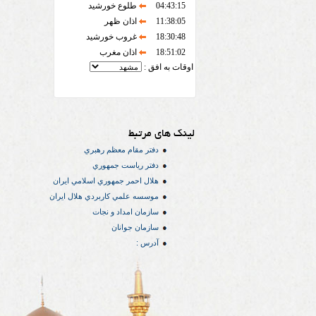
04:43:15
طلوع خورشید
11:38:05
اذان ظهر
18:30:48
غروب خورشید
18:51:02
اذان مغرب
اوقات به افق :
لینک های مرتبط
دفتر مقام معظم رهبري
دفتر رياست جمهوري
هلال احمر جمهوري اسلامي ايران
موسسه علمي كاربردي هلال ایران
سازمان امداد و نجات
سازمان جوانان
آدرس :