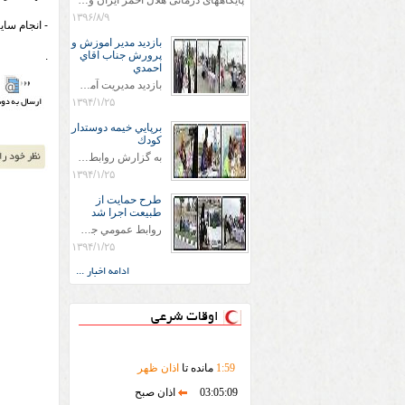
پایگاههای درمانی هلال احمر ایران وویزه اربعین حسینی
۱۳۹۶/۸/۹
- انجام سا
بازديد مدير اموزش و
پرورش جناب اقاي
.
احمدي
بازديد مديريت آموزش و پروش جناب اقاي احمدي به همراه اعضاي ستاد اسكان آموزش و پروش شهرستان سرخس در ساعت 11:30 در مورخه 11/1/1394 صورت گرفت و مسئولین با حضور در پست مسافرين نوروزی كه جمعیت هلال احمر شهرستان از نزدیک در جریان روند اجرای طرح های قرار گرفتند .
۱۳۹۴/۱/۲۵
برپايي خيمه دوستدار
كودك
به گزارش روابط عمومي جمعيت هلال احمر شهرستان سرخس علاوه بر اجرای خدمات امدادی، راهنمایی های گردشگری و موقعیت های جغرافیایی و برپایی چادرهای سلامت به منظور سنجش رایگان فشار و قندخون مسافران، ، خيمه هايي.با عنوان دوستدار کودک تجهیزشده که دراین فضا کودکان مراجعه کننده از طریق نقاشی و سایر هنرهای تجسمی با مفاهیم جمعیت هلال احمر و اصول هفتگانه آن آشنا می شوند. به دليل حضور چشم گير كودكان و خانواده ها سعی شده در قالب های متناسب با سنین کودکان مراجعه کنند
۱۳۹۴/۱/۲۵
طرح حمايت از
طبيعت اجرا شد
روابط عمومي جمعيت هلال احمر سرخس جمعيت هلال احمر سرخس در روز طبيعت جوانان جمعيت هلال احمر سرخس در راستاي حفاظت و حمايت از محيط زيست با انگيزه داشتن طبيعت زيبا و بدون زباله و جهت فرهنگ سازي طرح حمايت از طبيعت را اجرا نمودند. اين طرح با رويكرد حمايتي و اموزشي در خصوص اشتي باطبيعت اجرا شد و در اين طرح 700 عدد كيسه زباله وبروشور در خروجي هاي شهر بين همشهريان و مسافرين نوروزي توزيع گرديد و در راه بازگشت كيسه هاي زباله توسط همشهريان به مامورين محترم شهرداري مستقر در ورودي شهر
۱۳۹۴/۱/۲۵
ادامه اخبار ...
اوقات شرعی
59
:
1
مانده تا
اذان ظهر
03:05:09
اذان صبح