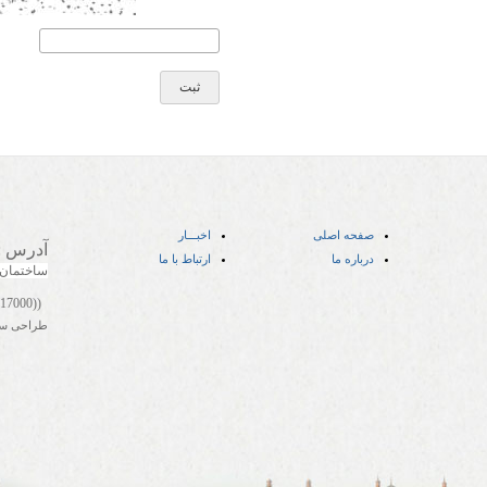
صفحه اصلی
اخبـــار
آدرس
:
درباره ما
ارتباط با ما
ساختمان
((05141417000))
طراحی س