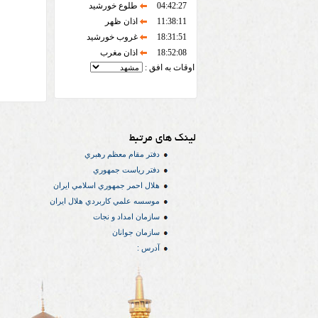
04:42:27
طلوع خورشید
11:38:11
اذان ظهر
18:31:51
غروب خورشید
18:52:08
اذان مغرب
اوقات به افق :
لینک های مرتبط
دفتر مقام معظم رهبري
دفتر رياست جمهوري
هلال احمر جمهوري اسلامي ايران
موسسه علمي كاربردي هلال ایران
سازمان امداد و نجات
سازمان جوانان
آدرس :