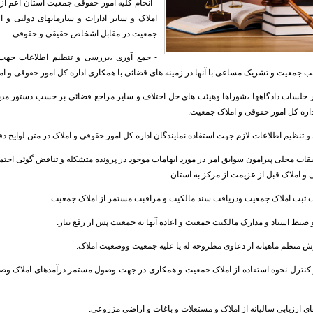
- انجام کلیه امور حقوقی جمعیت استان اعم از 
املاک و سایر ادارات و سازمانهای دولتی و 
جمعیت در مقابل اشخاص حقیقی و حقوقی.
- جمع آوری ،بررسی و تنظیم اطلاعات جهت 
جمعیت و تشریک مساعی با آنها در زمینه های قضائی با همکاری اداره کل امور حقوقی و ام
جلسات دادگاهها ،شوراها وهیئت های حل اختلاف و سایر مراجع قضائی بر حسب دستور مدیر
داره کل امور حقوقی و املاک جمعیت.
و تنظیم اطلاعات لازم جهت استفاده نمایندگان اداره کل امور حقوقی و املاک در متن لوایح دف
قیقات محلی پیرامون سوابق امر در مورد ابهامات موجود در پرونده متشکله و تناقض گوئی احتم
 و املاک قبل از عزیمت از مرکز به استان.
ت ثبت املاک جمعیت ودریافت سند مالکیت و مراقبت مستمر از املاک جمعیت.
 ضبط اسناد و مدارک مالکیت جمعیت و اعاده آنها به جمعیت پس از رفع نیاز.
ارش منظم ماهیانه از دعاوی مطروحه له یا علیه جمعیت ووضعیت املاک.
کنترل نحوه استفاده از املاک جمعیت و همکاری در جهت وصول مستمر درآمدهای املاک وص
های ارزیابی سالیانه از املاک و مستغلات و باغات و اراضی مزروعی.