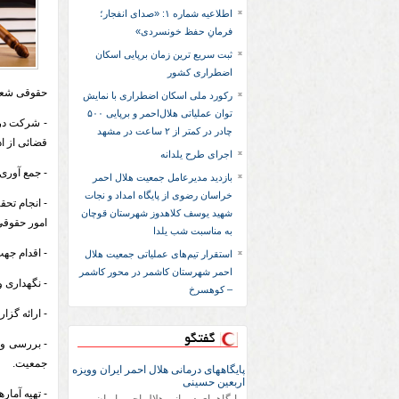
اطلاعیه شماره ۱: «صدای انفجار؛
فرمانِ حفظ خونسردی»
ثبت سریع‌ ترین زمان برپایی اسکان
اضطراری کشور
حقوقی شعب 
رکورد ملی اسکان اضطراری با نمایش
توان عملیاتی هلال‌احمر و برپایی ۵۰۰
- شرکت در 
چادر در کمتر از ۲ ساعت در مشهد
قضائی از ا
اجرای طرح یلدانه
- جمع آوری 
بازدید مدیرعامل جمعیت هلال احمر
خراسان رضوی از پایگاه امداد و نجات
- انجام تح
شهید یوسف کلاهدوز شهرستان قوچان
امور حقوقی
به مناسبت شب یلدا
- اقدام جه
استقرار تیم‌های عملیاتی جمعیت هلال
احمر شهرستان کاشمر در محور کاشمر
- نگهداری و
– کوهسرخ
- ارائه گز
گفتگو
- بررسی و 
جمعیت.
پایگاههای درمانی هلال احمر ایران وویزه
اربعین حسینی
- تهیه آمار