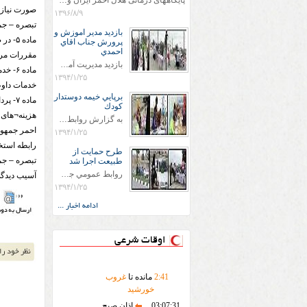
پایگاههای درمانی هلال احمر ایران وویزه اربعین حسینی
صورت نیاز 
۱۳۹۶/۸/۹
تبصره – جم
بازديد مدير اموزش و
ماده 
پرورش جناب اقاي
احمدي
مقررات مرب
بازديد مديريت آموزش و پروش جناب اقاي احمدي به همراه اعضاي ستاد اسكان آموزش و پروش شهرستان سرخس در ساعت 11:30 در مورخه 11/1/1394 صورت گرفت و مسئولین با حضور در پست مسافرين نوروزی كه جمعیت هلال احمر شهرستان از نزدیک در جریان روند اجرای طرح های قرار گرفتند .
ماده 
۱۳۹۴/۱/۲۵
خدمات داوطل
برپايي خيمه دوستدار
ماده 
كودك
به گزارش روابط عمومي جمعيت هلال احمر شهرستان سرخس علاوه بر اجرای خدمات امدادی، راهنمایی های گردشگری و موقعیت های جغرافیایی و برپایی چادرهای سلامت به منظور سنجش رایگان فشار و قندخون مسافران، ، خيمه هايي.با عنوان دوستدار کودک تجهیزشده که دراین فضا کودکان مراجعه کننده از طریق نقاشی و سایر هنرهای تجسمی با مفاهیم جمعیت هلال احمر و اصول هفتگانه آن آشنا می شوند. به دليل حضور چشم گير كودكان و خانواده ها سعی شده در قالب های متناسب با سنین کودکان مراجعه کنند
۱۳۹۴/۱/۲۵
رابطه استخ
طرح حمايت از
تبصره – جم
طبيعت اجرا شد
روابط عمومي جمعيت هلال احمر سرخس جمعيت هلال احمر سرخس در روز طبيعت جوانان جمعيت هلال احمر سرخس در راستاي حفاظت و حمايت از محيط زيست با انگيزه داشتن طبيعت زيبا و بدون زباله و جهت فرهنگ سازي طرح حمايت از طبيعت را اجرا نمودند. اين طرح با رويكرد حمايتي و اموزشي در خصوص اشتي باطبيعت اجرا شد و در اين طرح 700 عدد كيسه زباله وبروشور در خروجي هاي شهر بين همشهريان و مسافرين نوروزي توزيع گرديد و در راه بازگشت كيسه هاي زباله توسط همشهريان به مامورين محترم شهرداري مستقر در ورودي شهر
آسیب دیدگی
۱۳۹۴/۱/۲۵
ادامه اخبار ...
اوقات شرعی
41
:
2
مانده تا
غروب
خورشید
03:07:31
اذان صبح