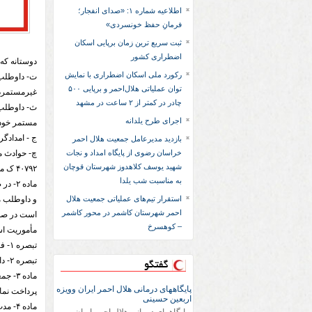
اطلاعیه شماره ۱: «صدای انفجار؛
فرمانِ حفظ خونسردی»
ثبت سریع‌ ترین زمان برپایی اسکان
اضطراری کشور
دوستانه که
رکورد ملی اسکان اضطراری با نمایش
ت- داوطلب:
توان عملیاتی هلال‌احمر و برپایی ۵۰۰
غیرمستمردر
چادر در کمتر از ۲ ساعت در مشهد
ث- داوطلب 
اجرای طرح یلدانه
مستمر خود 
ج - امدادگر
بازدید مدیرعامل جمعیت هلال احمر
خراسان رضوی از پایگاه امداد و نجات
شهید یوسف کلاهدوز شهرستان قوچان
۴۰۷۹۲ ک مورخ ۲۱/۹/۱۳۸۸ تعیین می¬شود.
به مناسبت شب یلدا
ماده 
استقرار تیم‌های عملیاتی جمعیت هلال
و داوطلب م
احمر شهرستان کاشمر در محور کاشمر
– کوهسرخ
مأموریت ا
تبصره ۱- فراخوان جمعیت از میان نیروهای آموزش دیده، سازماندهی شده یا دارای تخصص و مهارت موردنیاز صورت می¬پذیرد.
تبصره ۲- داوطلبانی که تمایل به مشارکت در انجام عملیات امدادی دارند باید با صدور حکم مأموریت جمعیت به عملیات اعزام شوند.
گفتگو
ماده 
پایگاههای درمانی هلال احمر ایران وویزه
پرداخت نمای
اربعین حسینی
ماده 