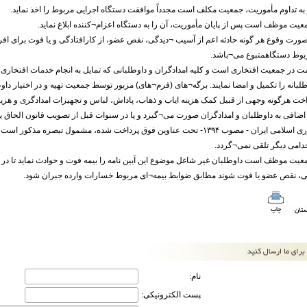
به تداوم مأموریت، جمعیت مکلف است مجدداً موافقت دستگاه اجرایی مربوط را اخذ نماید.
عیت موظف است پس از پایان مأموریت، آن را به دستگاه اعزام¬کننده ابلاغ نماید.
۵- در صورت وقوع هر گونه حادثه اعم از آسیب ¬دیدگی، نقص عضو، از کارافتادگی و یا فوت برای اف
وط دستگاهمتبوع می¬باشد.
۶- خدمت در جمعیت افتخاری است و کلیه امدادگران و داوطلبانی که تمایل به انجام خدمات افتخاری 
بانه را تکمیل و امضا نمایند. برگه¬های (فرم¬های) مزبور توسط جمعیت تهیه و در اختیار داو
۷- پرداخت هرگونه وجهی از قبیل کمک هزینه ایاب و ذهاب، پاداش، لباس و تجهیزات امدادگری و
احمر جمهوری اسلامی ایران - مصوب ۱۳۹۴- تحت عناوین فوق پرداخت شده، مشمول تبص
دامی دیگر تلقی نمی¬گردد.
عیت موظف است داوطلبان غیر شاغل موضوع این آیین نامه را بیمه فوت و حوادث نماید تا در ص
، نقص عضو یا فوت شوند مطابق ضوابط بیمه¬ای مربوط خسارات وارده جبران شود.
نام:
پست الکترونیکی: