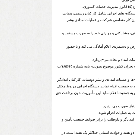
ی ایران.
ری.
دستگاه¬های اجرایی شامل کارکنان رسمی، پیمانی،
نون کار متقاضی شرکت در عملیات امدادی وشر
تی، مشارکتی و مهارتی خود را به صورت مستمر و
ض و دستمزدی اعلام آمادگی می کند و با حضور
دمات امداد و نجات می¬پردازد.
چ- حوادث ملی،منطقه ای و استانی: حوادثی که بر اساس آیین¬نامه اجرایی قانون تشکیل سازمان مدیریت بحران کشور موضوع تصویب¬نامه شماره ۱۸۵۶۴۵/ت
¬ها و عملیات امدادی و بشر دوستانه، کارکنان امدادگر
ه جمعیت اقدام نمایند. دستگاه اجرایی مربوط مکلف
 مذکور اقدام و به جمعیت اعلام نماید. این مأموریت بدون پرداخت حق
ن امدادگر و داوطلب را برابر ضوابط جمعیت تأمین و
 دو هفته و حوادث استانی حداکثر یک هفته است. در