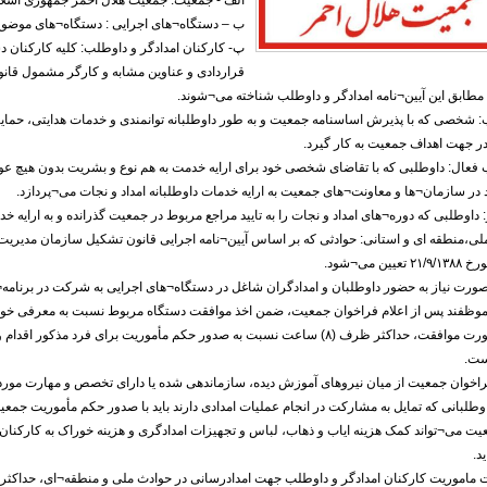
الف - جمعیت: جمعیت هلال احمر جمهوری اسلام
ب – دستگاه¬های اجرایی : دستگاه¬های موضوع (۵) قانون مدیریت خدمات کشو
پ- کارکنان امدادگر و داوطلب: کلیه کارکنان 
قراردادی و عناوین مشابه و کارگر مشمول قا
 مطابق این آیین¬نامه امدادگر و داوطلب شناخته می¬شوند.
 شخصی که با پذیرش اساسنامه جمعیت و به طور داوطلبانه توانمندی و خدمات هدایتی، حمای
 جهت اهداف جمعیت به کار گیرد.
فعال: داوطلبی که با تقاضای شخصی خود برای ارایه خدمت به هم نوع و بشریت بدون هیچ عو
در سازمان¬ها و معاونت¬های جمعیت به ارایه خدمات داوطلبانه امداد و نجات می¬پردازد.
: داوطلبی که دوره¬های امداد و نجات را به تایید مراجع مربوط در جمعیت گذرانده و به ارایه خ
۲- در صورت نیاز به حضور داوطلبان و امدادگران شاغل در دستگاه¬های اجرایی به شرکت در برنامه
وظفند پس از اعلام فراخوان جمعیت، ضمن اخذ موافقت دستگاه مربوط نسبت به معرفی خود ب
است در صورت موافقت، حداکثر ظرف (۸) ساعت نسبت به صدور حکم مأموریت برای فرد
ست.
۳- جمعیت می¬تواند کمک هزینه ایاب و ذهاب، لباس و تجهیزات امدادگری و هزینه خوراک به کارکنا
د.
۴- مدت ماموریت کارکنان امدادگر و داوطلب جهت امدادرسانی در حوادث ملی و منطقه¬ای، حداکثر