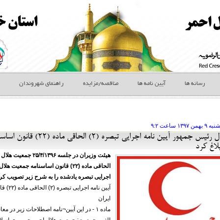
رسانه ها
آیین نامه ها
مناقصه/مزایده
راهنمای شهروندان
نبه ۹ بهمن
ساعت
۹:۲
معاون اول رئیس جمهور آیین 
بلاغ کرد
اجرایی تبصره یادشده را به شرح زیر تصویب کر
آیین ن
ایران
ماده ۱ - در این آیین¬نامه اصطلاحات زیر در معانی مشروح مربوط به کار می¬روند: