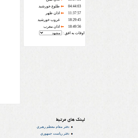
04:44:03
طلوع خورشید
11:37:57
اذان ظهر
18:29:45
غروب خورشید
18:49:56
اذان مغرب
اوقات به افق :
لینک های مرتبط
دفتر مقام معظم رهبري
دفتر رياست جمهوري