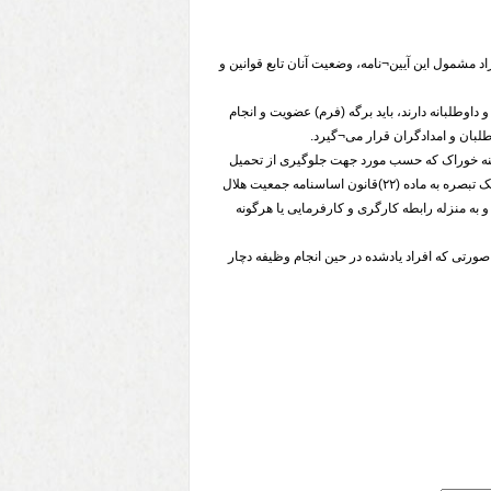
راد مشمول این آیین¬نامه، وضعیت آنان تابع قوانین و
و داوطلبانه دارند، باید برگه (فرم) عضویت و انجام
طلبان و امدادگران قرار می¬گیرد.
 هزینه خوراک که حسب مورد جهت جلوگیری از تحمیل
هزینه¬های اضافی به داوطلبان و امدادگران صورت می¬گیرد و یا در سنوات قبل از تصویب قانون الحاق یک تبصره به ماده (۲۲)قانون اساسنامه جمعیت هلال
ره مذکور است و به منزله رابطه کارگری و کارفرمایی یا هرگونه
ورتی که افراد یادشده در حین انجام وظیفه دچار