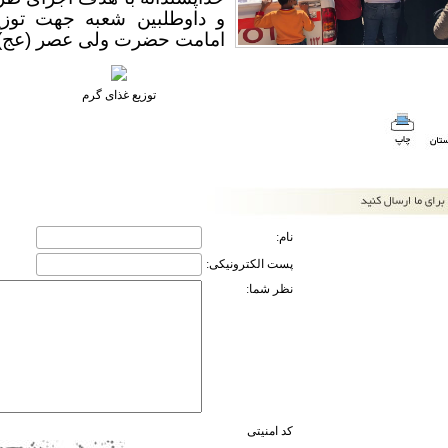
و داوطلبین شعبه جهت توزیع
امامت حضرت ولی عصر (عج) ا
توزیع غذای گرم
نام:
پست الکترونیکی:
نظر شما:
کد امنیتی