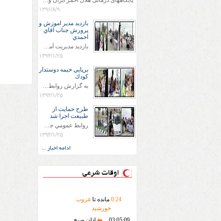
پایگاههای درمانی هلال احمر ایران وویزه اربعین حسینی
۱۳۹۶/۸/۹
بازديد مدير اموزش و
پرورش جناب اقاي
احمدي
بازديد مديريت آموزش و پروش جناب اقاي احمدي به همراه اعضاي ستاد اسكان آموزش و پروش شهرستان سرخس در ساعت 11:30 در مورخه 11/1/1394 صورت گرفت و مسئولین با حضور در پست مسافرين نوروزی كه جمعیت هلال احمر شهرستان از نزدیک در جریان روند اجرای طرح های قرار گرفتند .
۱۳۹۴/۱/۲۵
برپايي خيمه دوستدار
كودك
به گزارش روابط عمومي جمعيت هلال احمر شهرستان سرخس علاوه بر اجرای خدمات امدادی، راهنمایی های گردشگری و موقعیت های جغرافیایی و برپایی چادرهای سلامت به منظور سنجش رایگان فشار و قندخون مسافران، ، خيمه هايي.با عنوان دوستدار کودک تجهیزشده که دراین فضا کودکان مراجعه کننده از طریق نقاشی و سایر هنرهای تجسمی با مفاهیم جمعیت هلال احمر و اصول هفتگانه آن آشنا می شوند. به دليل حضور چشم گير كودكان و خانواده ها سعی شده در قالب های متناسب با سنین کودکان مراجعه کنند
۱۳۹۴/۱/۲۵
طرح حمايت از
طبيعت اجرا شد
روابط عمومي جمعيت هلال احمر سرخس جمعيت هلال احمر سرخس در روز طبيعت جوانان جمعيت هلال احمر سرخس در راستاي حفاظت و حمايت از محيط زيست با انگيزه داشتن طبيعت زيبا و بدون زباله و جهت فرهنگ سازي طرح حمايت از طبيعت را اجرا نمودند. اين طرح با رويكرد حمايتي و اموزشي در خصوص اشتي باطبيعت اجرا شد و در اين طرح 700 عدد كيسه زباله وبروشور در خروجي هاي شهر بين همشهريان و مسافرين نوروزي توزيع گرديد و در راه بازگشت كيسه هاي زباله توسط همشهريان به مامورين محترم شهرداري مستقر در ورودي شهر
۱۳۹۴/۱/۲۵
ادامه اخبار ...
اوقات شرعی
24
:
0
مانده تا
غروب
خورشید
03:05:09
اذان صبح