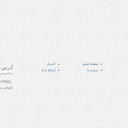
صفحه اصلی
اخبـــار
آدرس
:
درباره ما
ارتباط با ما
ساختمان
((05141417000))
طراحی س