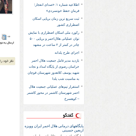
اطلاعیه شماره ۱: «صدای انفجار؛
فرمانِ حفظ خونسردی»
ثبت سریع‌ ترین زمان برپایی اسکان
اضطراری کشور
رکورد ملی اسکان اضطراری با نمایش
توان عملیاتی هلال‌احمر و برپایی ۵۰۰
چادر در کمتر از ۲ ساعت در مشهد
اجرای طرح یلدانه
بازدید مدیرعامل جمعیت هلال احمر
خراسان رضوی از پایگاه امداد و نجات
شهید یوسف کلاهدوز شهرستان قوچان
به مناسبت شب یلدا
استقرار تیم‌های عملیاتی جمعیت هلال
احمر شهرستان کاشمر در محور کاشمر
– کوهسرخ
گفتگو
پایگاههای درمانی هلال احمر ایران وویزه
اربعین حسینی