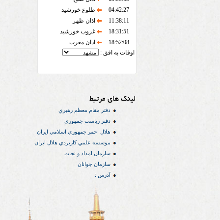
04:42:27
طلوع خورشید
11:38:11
اذان ظهر
18:31:51
غروب خورشید
18:52:08
اذان مغرب
اوقات به افق :
لینک های مرتبط
دفتر مقام معظم رهبري
دفتر رياست جمهوري
هلال احمر جمهوري اسلامي ايران
موسسه علمي كاربردي هلال ایران
سازمان امداد و نجات
سازمان جوانان
آدرس :