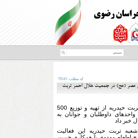
کد مطلب:
70545
مامت حضرت ولی عصر (عج) در جمعیت هلال احمر تربت
ریاست جمعیت هلال احمر تربت حیدریه از تهیه و توزیع 500
احدهای داوطلبان و جوانان به
عبه تربت حیدریه این فعالیت
ح اطعام مهدوی با همکاری خیرین