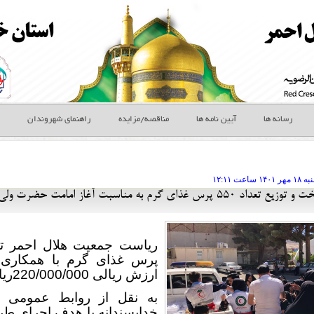
رسانه ها
آیین نامه ها
مناقصه/مزایده
راهنمای شهروندان
ه ۱۸ مهر
ساعت
۱۲:۱۱
تهیه ، پخت و توزیع تعداد 550 پرس غذای گرم به مناسبت آغاز ا
پرس غذای گرم با همکاری و
ارزش ریالی 220/000/000ریال خبر داد
به نقل از روابط عمومی ش
خداپسندانه با هدف اجرای طر