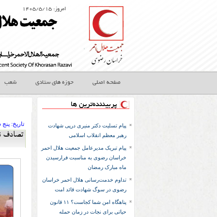
امروز: ۱۴۰۵/۵/۱۵
صفحه اصلی
حوزه های ستادی
شعب
پربیننده‌ترین ها
تاريخ:
۱۴۰۳ پنج ش
پیام تسلیت دکتر منیری درپی شهادت
تصادف نیسان با پراید با
رهبر معظم انقلاب اسلامی
پیام تبریک مدیرعامل جمعیت هلال احمر
خراسان رضوی به مناسبت فرارسیدن
ماه مبارک رمضان
تداوم خدمت‌رسانی هلال احمر خراسان
رضوی در سوگ شهادت قائد امت
پناهگاه امن شما کجاست؟ ۱۱ قانون
حیاتی برای نجات در زمان حمله