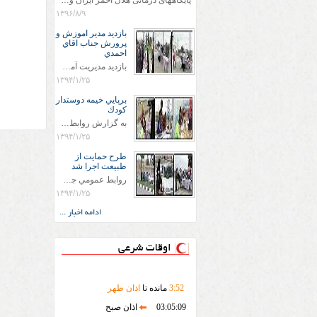
پایگاههای درمانی هلال احمر ایران وویزه اربعین حسینی
۱۳۹۶/۸/۹
بازديد مدير اموزش و
پرورش جناب اقاي
احمدي
بازديد مديريت آموزش و پروش جناب اقاي احمدي به همراه اعضاي ستاد اسكان آموزش و پروش شهرستان سرخس در ساعت 11:30 در مورخه 11/1/1394 صورت گرفت و مسئولین با حضور در پست مسافرين نوروزی كه جمعیت هلال احمر شهرستان از نزدیک در جریان روند اجرای طرح های قرار گرفتند .
۱۳۹۴/۱/۲۵
برپايي خيمه دوستدار
كودك
به گزارش روابط عمومي جمعيت هلال احمر شهرستان سرخس علاوه بر اجرای خدمات امدادی، راهنمایی های گردشگری و موقعیت های جغرافیایی و برپایی چادرهای سلامت به منظور سنجش رایگان فشار و قندخون مسافران، ، خيمه هايي.با عنوان دوستدار کودک تجهیزشده که دراین فضا کودکان مراجعه کننده از طریق نقاشی و سایر هنرهای تجسمی با مفاهیم جمعیت هلال احمر و اصول هفتگانه آن آشنا می شوند. به دليل حضور چشم گير كودكان و خانواده ها سعی شده در قالب های متناسب با سنین کودکان مراجعه کنند
۱۳۹۴/۱/۲۵
طرح حمايت از
طبيعت اجرا شد
روابط عمومي جمعيت هلال احمر سرخس جمعيت هلال احمر سرخس در روز طبيعت جوانان جمعيت هلال احمر سرخس در راستاي حفاظت و حمايت از محيط زيست با انگيزه داشتن طبيعت زيبا و بدون زباله و جهت فرهنگ سازي طرح حمايت از طبيعت را اجرا نمودند. اين طرح با رويكرد حمايتي و اموزشي در خصوص اشتي باطبيعت اجرا شد و در اين طرح 700 عدد كيسه زباله وبروشور در خروجي هاي شهر بين همشهريان و مسافرين نوروزي توزيع گرديد و در راه بازگشت كيسه هاي زباله توسط همشهريان به مامورين محترم شهرداري مستقر در ورودي شهر
۱۳۹۴/۱/۲۵
ادامه اخبار ...
اوقات شرعی
52
:
3
مانده تا
اذان ظهر
03:05:09
اذان صبح