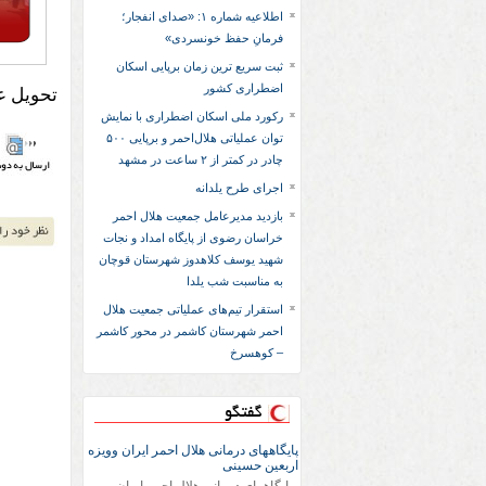
اطلاعیه شماره ۱: «صدای انفجار؛
فرمانِ حفظ خونسردی»
ثبت سریع‌ ترین زمان برپایی اسکان
اضطراری کشور
تحویل ع
رکورد ملی اسکان اضطراری با نمایش
توان عملیاتی هلال‌احمر و برپایی ۵۰۰
چادر در کمتر از ۲ ساعت در مشهد
اجرای طرح یلدانه
بازدید مدیرعامل جمعیت هلال احمر
خراسان رضوی از پایگاه امداد و نجات
شهید یوسف کلاهدوز شهرستان قوچان
به مناسبت شب یلدا
استقرار تیم‌های عملیاتی جمعیت هلال
احمر شهرستان کاشمر در محور کاشمر
– کوهسرخ
گفتگو
پایگاههای درمانی هلال احمر ایران وویزه
اربعین حسینی