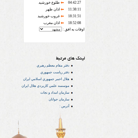
04:42:27
طلوع خورشید
11:38:11
اذان ظهر
18:31:51
غروب خورشید
18:52:08
اذان مغرب
اوقات به افق :
لینک های مرتبط
دفتر مقام معظم رهبري
دفتر رياست جمهوري
هلال احمر جمهوري اسلامي ايران
موسسه علمي كاربردي هلال ایران
سازمان امداد و نجات
سازمان جوانان
آدرس :