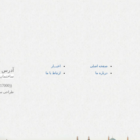
صفحه اصلی
اخبـــار
آدرس
:
درباره ما
ارتباط با ما
ساختمان
((05141417000))
طراحی س