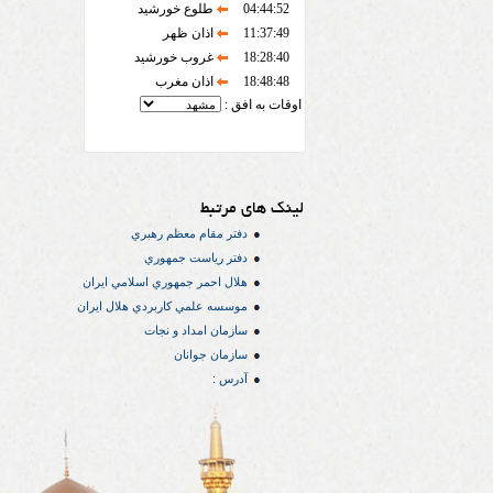
04:44:52
طلوع خورشید
11:37:49
اذان ظهر
18:28:40
غروب خورشید
18:48:48
اذان مغرب
اوقات به افق :
لینک های مرتبط
دفتر مقام معظم رهبري
دفتر رياست جمهوري
هلال احمر جمهوري اسلامي ايران
موسسه علمي كاربردي هلال ایران
سازمان امداد و نجات
سازمان جوانان
آدرس :