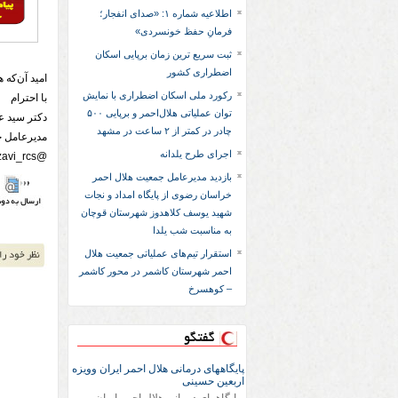
اطلاعیه شماره ۱: «صدای انفجار؛
فرمانِ حفظ خونسردی»
ثبت سریع‌ ترین زمان برپایی اسکان
اضطراری کشور
امید آن‌که 
رکورد ملی اسکان اضطراری با نمایش
با احترام
توان عملیاتی هلال‌احمر و برپایی ۵۰۰
دکتر سید ع
چادر در کمتر از ۲ ساعت در مشهد
مدیرعامل 
اجرای طرح یلدانه
@KhRazavi_rcs
بازدید مدیرعامل جمعیت هلال احمر
خراسان رضوی از پایگاه امداد و نجات
شهید یوسف کلاهدوز شهرستان قوچان
به مناسبت شب یلدا
استقرار تیم‌های عملیاتی جمعیت هلال
احمر شهرستان کاشمر در محور کاشمر
– کوهسرخ
گفتگو
پایگاههای درمانی هلال احمر ایران وویزه
اربعین حسینی