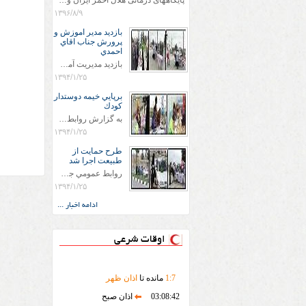
پایگاههای درمانی هلال احمر ایران وویزه اربعین حسینی
۱۳۹۶/۸/۹
بازديد مدير اموزش و
پرورش جناب اقاي
احمدي
بازديد مديريت آموزش و پروش جناب اقاي احمدي به همراه اعضاي ستاد اسكان آموزش و پروش شهرستان سرخس در ساعت 11:30 در مورخه 11/1/1394 صورت گرفت و مسئولین با حضور در پست مسافرين نوروزی كه جمعیت هلال احمر شهرستان از نزدیک در جریان روند اجرای طرح های قرار گرفتند .
۱۳۹۴/۱/۲۵
برپايي خيمه دوستدار
كودك
به گزارش روابط عمومي جمعيت هلال احمر شهرستان سرخس علاوه بر اجرای خدمات امدادی، راهنمایی های گردشگری و موقعیت های جغرافیایی و برپایی چادرهای سلامت به منظور سنجش رایگان فشار و قندخون مسافران، ، خيمه هايي.با عنوان دوستدار کودک تجهیزشده که دراین فضا کودکان مراجعه کننده از طریق نقاشی و سایر هنرهای تجسمی با مفاهیم جمعیت هلال احمر و اصول هفتگانه آن آشنا می شوند. به دليل حضور چشم گير كودكان و خانواده ها سعی شده در قالب های متناسب با سنین کودکان مراجعه کنند
۱۳۹۴/۱/۲۵
طرح حمايت از
طبيعت اجرا شد
روابط عمومي جمعيت هلال احمر سرخس جمعيت هلال احمر سرخس در روز طبيعت جوانان جمعيت هلال احمر سرخس در راستاي حفاظت و حمايت از محيط زيست با انگيزه داشتن طبيعت زيبا و بدون زباله و جهت فرهنگ سازي طرح حمايت از طبيعت را اجرا نمودند. اين طرح با رويكرد حمايتي و اموزشي در خصوص اشتي باطبيعت اجرا شد و در اين طرح 700 عدد كيسه زباله وبروشور در خروجي هاي شهر بين همشهريان و مسافرين نوروزي توزيع گرديد و در راه بازگشت كيسه هاي زباله توسط همشهريان به مامورين محترم شهرداري مستقر در ورودي شهر
۱۳۹۴/۱/۲۵
ادامه اخبار ...
اوقات شرعی
7
:
1
مانده تا
اذان ظهر
03:08:42
اذان صبح