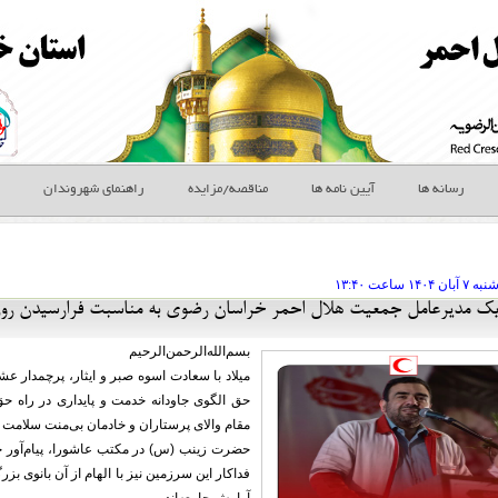
رسانه ها
آیین نامه ها
مناقصه/مزایده
راهنمای شهروندان
نبه ۷ آبان
ساعت
۱۳:۴۰
ریک مدیرعامل جمعیت هلال احمر خراسان رضوی به مناسبت فرارسیدن روز
بسم‌الله‌الرحمن‌الرحیم
میلاد با سعادت اسوه صبر و ایثار، پرچمدار عش
حق الگوی جاودانه خدمت و پایداری در راه 
مقام والای پرستاران و خادمان بی‌منت سلامت
حضرت زینب (س) در مکتب عاشورا، پیام‌آور ح
فداکار این سرزمین نیز با الهام از آن بانوی ب