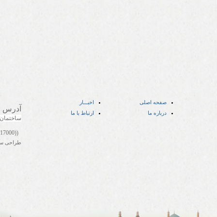
صفحه اصلی
اخبـــار
آدرس
:
درباره ما
ارتباط با ما
ساختمان
((05141417000))
طراحی س