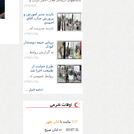
پایگاههای درمانی هلال احمر ایران وویزه اربعین حسینی
۱۳۹۶/۸/۹
بازديد مدير اموزش و
پرورش جناب اقاي
احمدي
بازديد مديريت آموزش و پروش جناب اقاي احمدي به همراه اعضاي ستاد اسكان آموزش و پروش شهرستان سرخس در ساعت 11:30 در مورخه 11/1/1394 صورت گرفت و مسئولین با حضور در پست مسافرين نوروزی كه جمعیت هلال احمر شهرستان از نزدیک در جریان روند اجرای طرح های قرار گرفتند .
۱۳۹۴/۱/۲۵
برپايي خيمه دوستدار
كودك
به گزارش روابط عمومي جمعيت هلال احمر شهرستان سرخس علاوه بر اجرای خدمات امدادی، راهنمایی های گردشگری و موقعیت های جغرافیایی و برپایی چادرهای سلامت به منظور سنجش رایگان فشار و قندخون مسافران، ، خيمه هايي.با عنوان دوستدار کودک تجهیزشده که دراین فضا کودکان مراجعه کننده از طریق نقاشی و سایر هنرهای تجسمی با مفاهیم جمعیت هلال احمر و اصول هفتگانه آن آشنا می شوند. به دليل حضور چشم گير كودكان و خانواده ها سعی شده در قالب های متناسب با سنین کودکان مراجعه کنند
۱۳۹۴/۱/۲۵
طرح حمايت از
طبيعت اجرا شد
روابط عمومي جمعيت هلال احمر سرخس جمعيت هلال احمر سرخس در روز طبيعت جوانان جمعيت هلال احمر سرخس در راستاي حفاظت و حمايت از محيط زيست با انگيزه داشتن طبيعت زيبا و بدون زباله و جهت فرهنگ سازي طرح حمايت از طبيعت را اجرا نمودند. اين طرح با رويكرد حمايتي و اموزشي در خصوص اشتي باطبيعت اجرا شد و در اين طرح 700 عدد كيسه زباله وبروشور در خروجي هاي شهر بين همشهريان و مسافرين نوروزي توزيع گرديد و در راه بازگشت كيسه هاي زباله توسط همشهريان به مامورين محترم شهرداري مستقر در ورودي شهر
۱۳۹۴/۱/۲۵
ادامه اخبار ...
اوقات شرعی
57
:
5
مانده تا
اذان ظهر
03:07:31
اذان صبح