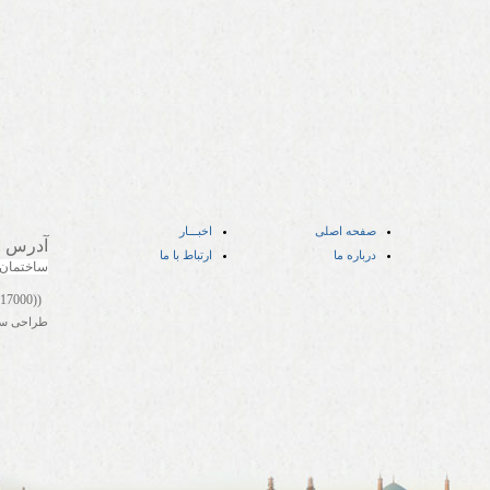
صفحه اصلی
اخبـــار
آدرس
:
درباره ما
ارتباط با ما
ساختمان
((05141417000))
طراحی س