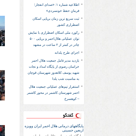
اطلاعیه شماره ۱: «صدای انفجار؛
فرمانِ حفظ خونسردی»
ثبت سریع‌ ترین زمان برپایی اسکان
اضطراری کشور
رکورد ملی اسکان اضطراری با نمایش
توان عملیاتی هلال‌احمر و برپایی ۵۰۰
چادر در کمتر از ۲ ساعت در مشهد
اجرای طرح یلدانه
بازدید مدیرعامل جمعیت هلال احمر
خراسان رضوی از پایگاه امداد و نجات
شهید یوسف کلاهدوز شهرستان قوچان
به مناسبت شب یلدا
استقرار تیم‌های عملیاتی جمعیت هلال
احمر شهرستان کاشمر در محور کاشمر
– کوهسرخ
گفتگو
پایگاههای درمانی هلال احمر ایران وویزه
اربعین حسینی