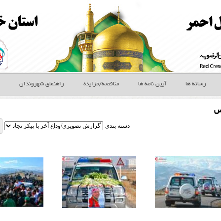
رسانه ها
آیین نامه ها
مناقصه/مزایده
راهنمای شهروندان
س
دسته بندي