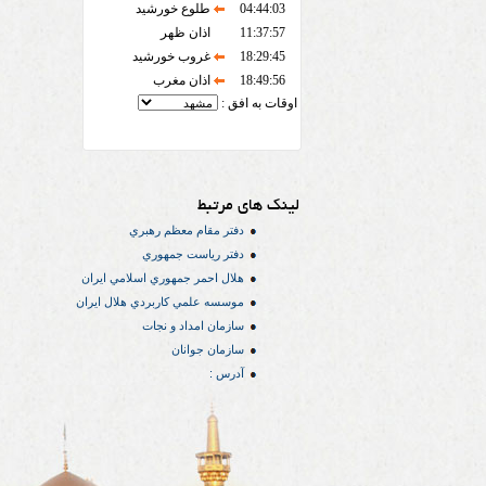
04:44:03
طلوع خورشید
11:37:57
اذان ظهر
18:29:45
غروب خورشید
18:49:56
اذان مغرب
اوقات به افق :
لینک های مرتبط
دفتر مقام معظم رهبري
دفتر رياست جمهوري
هلال احمر جمهوري اسلامي ايران
موسسه علمي كاربردي هلال ایران
سازمان امداد و نجات
سازمان جوانان
آدرس :