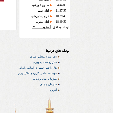
04:44:03
طلوع خورشید
11:37:57
اذان ظهر
18:29:45
غروب خورشید
18:49:56
اذان مغرب
اوقات به افق :
لینک های مرتبط
دفتر مقام معظم رهبري
دفتر رياست جمهوري
هلال احمر جمهوري اسلامي ايران
موسسه علمي كاربردي هلال ایران
سازمان امداد و نجات
سازمان جوانان
آدرس :