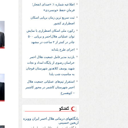
اطلاعیه شماره ۱: «صدای انفجار؛
فرمانِ حفظ خونسردی»
ثبت سریع‌ ترین زمان برپایی اسکان
اضطراری کشور
رکورد ملی اسکان اضطراری با نمایش
توان عملیاتی هلال‌احمر و برپایی ۵۰۰
چادر در کمتر از ۲ ساعت در مشهد
اجرای طرح یلدانه
بازدید مدیرعامل جمعیت هلال احمر
خراسان رضوی از پایگاه امداد و نجات
شهید یوسف کلاهدوز شهرستان قوچان
به مناسبت شب یلدا
استقرار تیم‌های عملیاتی جمعیت هلال
احمر شهرستان کاشمر در محور کاشمر
– کوهسرخ
گفتگو
پایگاههای درمانی هلال احمر ایران وویزه
اربعین حسینی