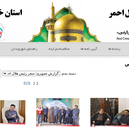
رسانه ها
آیین نامه ها
مناقصه/مزایده
راهنمای شهروندان
س
دسته بندي
ÈÚÏí
2
1