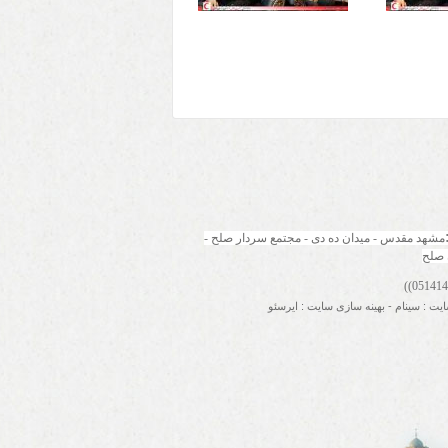
مشهد مقدس - میدان ده دی - مجتمع سردار صلح - 
 صلح
ایت
:
سینام
-
بهینه سازی سایت
:
ایرسئو