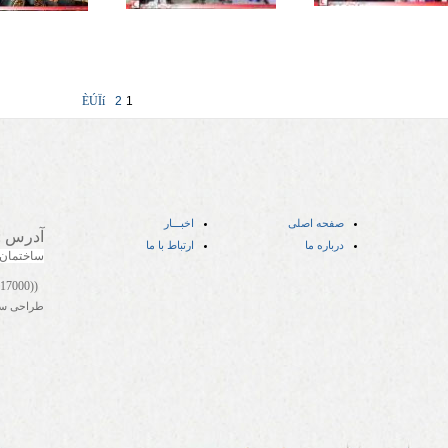
ÈÚÏí
2
1
صفحه اصلی
اخبـــار
آدرس
:
درباره ما
ارتباط با ما
ساختمان
((05141417000))
طراحی س