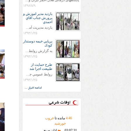
پایگاههای درمانی هلال احمر ایران وویزه اربعین حسینی
۱۳۹۶/۸/۹
بازديد مدير اموزش و
پرورش جناب اقاي
احمدي
بازديد مديريت آموزش و پروش جناب اقاي احمدي به همراه اعضاي ستاد اسكان آموزش و پروش شهرستان سرخس در ساعت 11:30 در مورخه 11/1/1394 صورت گرفت و مسئولین با حضور در پست مسافرين نوروزی كه جمعیت هلال احمر شهرستان از نزدیک در جریان روند اجرای طرح های قرار گرفتند .
۱۳۹۴/۱/۲۵
برپايي خيمه دوستدار
كودك
به گزارش روابط عمومي جمعيت هلال احمر شهرستان سرخس علاوه بر اجرای خدمات امدادی، راهنمایی های گردشگری و موقعیت های جغرافیایی و برپایی چادرهای سلامت به منظور سنجش رایگان فشار و قندخون مسافران، ، خيمه هايي.با عنوان دوستدار کودک تجهیزشده که دراین فضا کودکان مراجعه کننده از طریق نقاشی و سایر هنرهای تجسمی با مفاهیم جمعیت هلال احمر و اصول هفتگانه آن آشنا می شوند. به دليل حضور چشم گير كودكان و خانواده ها سعی شده در قالب های متناسب با سنین کودکان مراجعه کنند
۱۳۹۴/۱/۲۵
طرح حمايت از
طبيعت اجرا شد
روابط عمومي جمعيت هلال احمر سرخس جمعيت هلال احمر سرخس در روز طبيعت جوانان جمعيت هلال احمر سرخس در راستاي حفاظت و حمايت از محيط زيست با انگيزه داشتن طبيعت زيبا و بدون زباله و جهت فرهنگ سازي طرح حمايت از طبيعت را اجرا نمودند. اين طرح با رويكرد حمايتي و اموزشي در خصوص اشتي باطبيعت اجرا شد و در اين طرح 700 عدد كيسه زباله وبروشور در خروجي هاي شهر بين همشهريان و مسافرين نوروزي توزيع گرديد و در راه بازگشت كيسه هاي زباله توسط همشهريان به مامورين محترم شهرداري مستقر در ورودي شهر
۱۳۹۴/۱/۲۵
ادامه اخبار ...
اوقات شرعی
46
:
4
مانده تا
غروب
خورشید
03:07:31
اذان صبح