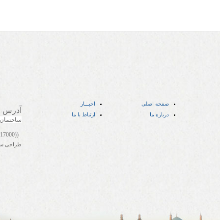
صفحه اصلی
اخبـــار
آدرس
:
درباره ما
ارتباط با ما
ساختمان
((05141417000))
طراحی س