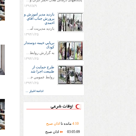
پایگاههای درمانی هلال احمر ایران وویزه اربعین حسینی
۱۳۹۶/۸/۹
بازديد مدير اموزش و
پرورش جناب اقاي
احمدي
بازديد مديريت آموزش و پروش جناب اقاي احمدي به همراه اعضاي ستاد اسكان آموزش و پروش شهرستان سرخس در ساعت 11:30 در مورخه 11/1/1394 صورت گرفت و مسئولین با حضور در پست مسافرين نوروزی كه جمعیت هلال احمر شهرستان از نزدیک در جریان روند اجرای طرح های قرار گرفتند .
۱۳۹۴/۱/۲۵
برپايي خيمه دوستدار
كودك
به گزارش روابط عمومي جمعيت هلال احمر شهرستان سرخس علاوه بر اجرای خدمات امدادی، راهنمایی های گردشگری و موقعیت های جغرافیایی و برپایی چادرهای سلامت به منظور سنجش رایگان فشار و قندخون مسافران، ، خيمه هايي.با عنوان دوستدار کودک تجهیزشده که دراین فضا کودکان مراجعه کننده از طریق نقاشی و سایر هنرهای تجسمی با مفاهیم جمعیت هلال احمر و اصول هفتگانه آن آشنا می شوند. به دليل حضور چشم گير كودكان و خانواده ها سعی شده در قالب های متناسب با سنین کودکان مراجعه کنند
۱۳۹۴/۱/۲۵
طرح حمايت از
طبيعت اجرا شد
روابط عمومي جمعيت هلال احمر سرخس جمعيت هلال احمر سرخس در روز طبيعت جوانان جمعيت هلال احمر سرخس در راستاي حفاظت و حمايت از محيط زيست با انگيزه داشتن طبيعت زيبا و بدون زباله و جهت فرهنگ سازي طرح حمايت از طبيعت را اجرا نمودند. اين طرح با رويكرد حمايتي و اموزشي در خصوص اشتي باطبيعت اجرا شد و در اين طرح 700 عدد كيسه زباله وبروشور در خروجي هاي شهر بين همشهريان و مسافرين نوروزي توزيع گرديد و در راه بازگشت كيسه هاي زباله توسط همشهريان به مامورين محترم شهرداري مستقر در ورودي شهر
۱۳۹۴/۱/۲۵
ادامه اخبار ...
اوقات شرعی
10
:
4
مانده تا
اذان صبح
03:05:09
اذان صبح