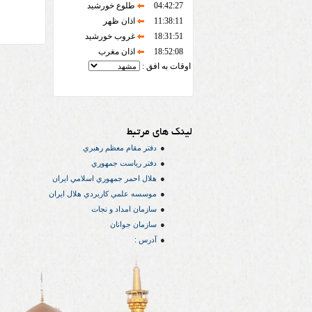
04:42:27
طلوع خورشید
11:38:11
اذان ظهر
18:31:51
غروب خورشید
18:52:08
اذان مغرب
اوقات به افق :
لینک های مرتبط
دفتر مقام معظم رهبري
دفتر رياست جمهوري
هلال احمر جمهوري اسلامي ايران
موسسه علمي كاربردي هلال ایران
سازمان امداد و نجات
سازمان جوانان
آدرس :