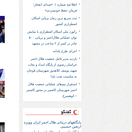
اطلاعیه شماره ۱: «صدای انفجار؛
فرمانِ حفظ خونسردی»
ثبت سریع‌ ترین زمان برپایی اسکان
اضطراری کشور
رکورد ملی اسکان اضطراری با نمایش
توان عملیاتی هلال‌احمر و برپایی ۵۰۰
چادر در کمتر از ۲ ساعت در مشهد
اجرای طرح یلدانه
بازدید مدیرعامل جمعیت هلال احمر
خراسان رضوی از پایگاه امداد و نجات
شهید یوسف کلاهدوز شهرستان قوچان
به مناسبت شب یلدا
استقرار تیم‌های عملیاتی جمعیت هلال
احمر شهرستان کاشمر در محور کاشمر
– کوهسرخ
گفتگو
پایگاههای درمانی هلال احمر ایران وویزه
اربعین حسینی