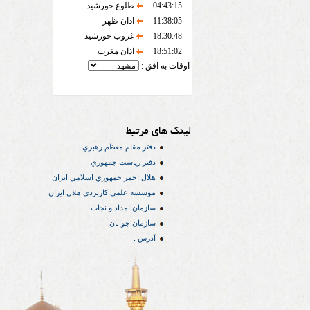
04:43:15
طلوع خورشید
11:38:05
اذان ظهر
18:30:48
غروب خورشید
18:51:02
اذان مغرب
اوقات به افق :
لینک های مرتبط
دفتر مقام معظم رهبري
دفتر رياست جمهوري
هلال احمر جمهوري اسلامي ايران
موسسه علمي كاربردي هلال ایران
سازمان امداد و نجات
سازمان جوانان
آدرس :