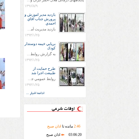
پایگاههای درمانی هلال احمر ایران وویزه اربعین حسینی
۱۳۹۶/۸/۹
بازديد مدير اموزش و
پرورش جناب اقاي
احمدي
بازديد مديريت آموزش و پروش جناب اقاي احمدي به همراه اعضاي ستاد اسكان آموزش و پروش شهرستان سرخس در ساعت 11:30 در مورخه 11/1/1394 صورت گرفت و مسئولین با حضور در پست مسافرين نوروزی كه جمعیت هلال احمر شهرستان از نزدیک در جریان روند اجرای طرح های قرار گرفتند .
۱۳۹۴/۱/۲۵
برپايي خيمه دوستدار
كودك
به گزارش روابط عمومي جمعيت هلال احمر شهرستان سرخس علاوه بر اجرای خدمات امدادی، راهنمایی های گردشگری و موقعیت های جغرافیایی و برپایی چادرهای سلامت به منظور سنجش رایگان فشار و قندخون مسافران، ، خيمه هايي.با عنوان دوستدار کودک تجهیزشده که دراین فضا کودکان مراجعه کننده از طریق نقاشی و سایر هنرهای تجسمی با مفاهیم جمعیت هلال احمر و اصول هفتگانه آن آشنا می شوند. به دليل حضور چشم گير كودكان و خانواده ها سعی شده در قالب های متناسب با سنین کودکان مراجعه کنند
۱۳۹۴/۱/۲۵
طرح حمايت از
طبيعت اجرا شد
روابط عمومي جمعيت هلال احمر سرخس جمعيت هلال احمر سرخس در روز طبيعت جوانان جمعيت هلال احمر سرخس در راستاي حفاظت و حمايت از محيط زيست با انگيزه داشتن طبيعت زيبا و بدون زباله و جهت فرهنگ سازي طرح حمايت از طبيعت را اجرا نمودند. اين طرح با رويكرد حمايتي و اموزشي در خصوص اشتي باطبيعت اجرا شد و در اين طرح 700 عدد كيسه زباله وبروشور در خروجي هاي شهر بين همشهريان و مسافرين نوروزي توزيع گرديد و در راه بازگشت كيسه هاي زباله توسط همشهريان به مامورين محترم شهرداري مستقر در ورودي شهر
۱۳۹۴/۱/۲۵
ادامه اخبار ...
اوقات شرعی
46
:
2
مانده تا
اذان صبح
03:06:20
اذان صبح