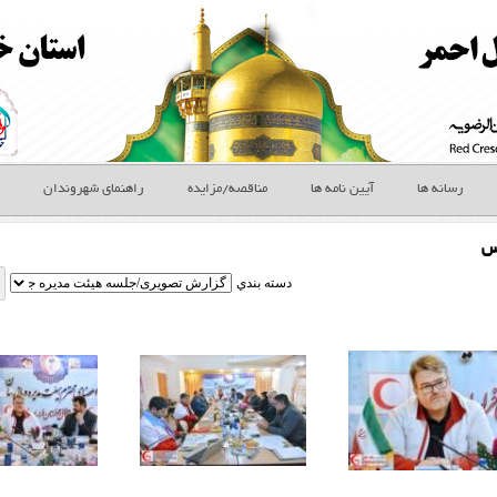
رسانه ها
آیین نامه ها
مناقصه/مزایده
راهنمای شهروندان
س
دسته بندي