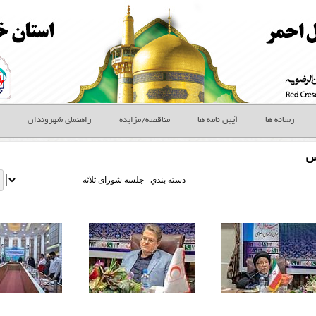
رسانه ها
آیین نامه ها
مناقصه/مزایده
راهنمای شهروندان
س
دسته بندي