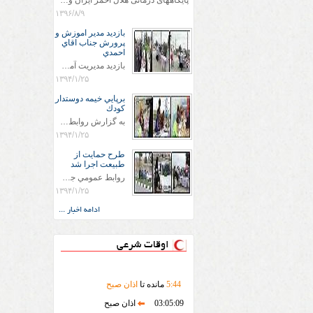
پایگاههای درمانی هلال احمر ایران وویزه اربعین حسینی
۱۳۹۶/۸/۹
بازديد مدير اموزش و
پرورش جناب اقاي
احمدي
بازديد مديريت آموزش و پروش جناب اقاي احمدي به همراه اعضاي ستاد اسكان آموزش و پروش شهرستان سرخس در ساعت 11:30 در مورخه 11/1/1394 صورت گرفت و مسئولین با حضور در پست مسافرين نوروزی كه جمعیت هلال احمر شهرستان از نزدیک در جریان روند اجرای طرح های قرار گرفتند .
۱۳۹۴/۱/۲۵
برپايي خيمه دوستدار
كودك
به گزارش روابط عمومي جمعيت هلال احمر شهرستان سرخس علاوه بر اجرای خدمات امدادی، راهنمایی های گردشگری و موقعیت های جغرافیایی و برپایی چادرهای سلامت به منظور سنجش رایگان فشار و قندخون مسافران، ، خيمه هايي.با عنوان دوستدار کودک تجهیزشده که دراین فضا کودکان مراجعه کننده از طریق نقاشی و سایر هنرهای تجسمی با مفاهیم جمعیت هلال احمر و اصول هفتگانه آن آشنا می شوند. به دليل حضور چشم گير كودكان و خانواده ها سعی شده در قالب های متناسب با سنین کودکان مراجعه کنند
۱۳۹۴/۱/۲۵
طرح حمايت از
طبيعت اجرا شد
روابط عمومي جمعيت هلال احمر سرخس جمعيت هلال احمر سرخس در روز طبيعت جوانان جمعيت هلال احمر سرخس در راستاي حفاظت و حمايت از محيط زيست با انگيزه داشتن طبيعت زيبا و بدون زباله و جهت فرهنگ سازي طرح حمايت از طبيعت را اجرا نمودند. اين طرح با رويكرد حمايتي و اموزشي در خصوص اشتي باطبيعت اجرا شد و در اين طرح 700 عدد كيسه زباله وبروشور در خروجي هاي شهر بين همشهريان و مسافرين نوروزي توزيع گرديد و در راه بازگشت كيسه هاي زباله توسط همشهريان به مامورين محترم شهرداري مستقر در ورودي شهر
۱۳۹۴/۱/۲۵
ادامه اخبار ...
اوقات شرعی
44
:
5
مانده تا
اذان صبح
03:05:09
اذان صبح