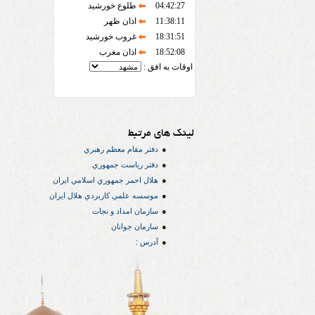
04:42:27
طلوع خورشید
11:38:11
اذان ظهر
18:31:51
غروب خورشید
18:52:08
اذان مغرب
اوقات به افق :
لینک های مرتبط
دفتر مقام معظم رهبري
دفتر رياست جمهوري
هلال احمر جمهوري اسلامي ايران
موسسه علمي كاربردي هلال ایران
سازمان امداد و نجات
سازمان جوانان
آدرس :