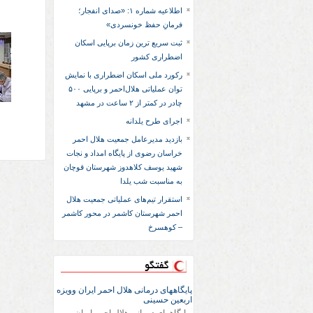
اطلاعیه شماره ۱: «صدای انفجار؛
فرمانِ حفظ خونسردی»
ثبت سریع‌ ترین زمان برپایی اسکان
اضطراری کشور
رکورد ملی اسکان اضطراری با نمایش
توان عملیاتی هلال‌احمر و برپایی ۵۰۰
چادر در کمتر از ۲ ساعت در مشهد
اجرای طرح یلدانه
بازدید مدیرعامل جمعیت هلال احمر
خراسان رضوی از پایگاه امداد و نجات
شهید یوسف کلاهدوز شهرستان قوچان
به مناسبت شب یلدا
استقرار تیم‌های عملیاتی جمعیت هلال
احمر شهرستان کاشمر در محور کاشمر
– کوهسرخ
گفتگو
پایگاههای درمانی هلال احمر ایران وویزه
اربعین حسینی