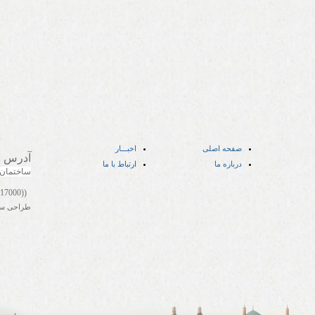
صفحه اصلی
اخبـــار
آدرس
:
درباره ما
ارتباط با ما
ساختمان
((05141417000))
طراحی س