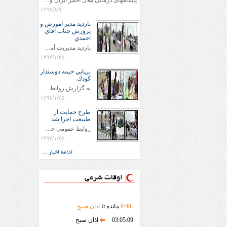
پایگاههای درمانی هلال احمر ایران وویزه اربعین حسینی
۱۳۹۶/۸/۹
بازديد مدير اموزش و
پرورش جناب اقاي
احمدي
بازديد مديريت آموزش و پروش جناب اقاي احمدي به همراه اعضاي ستاد اسكان آموزش و پروش شهرستان سرخس در ساعت 11:30 در مورخه 11/1/1394 صورت گرفت و مسئولین با حضور در پست مسافرين نوروزی كه جمعیت هلال احمر شهرستان از نزدیک در جریان روند اجرای طرح های قرار گرفتند .
۱۳۹۴/۱/۲۵
برپايي خيمه دوستدار
كودك
به گزارش روابط عمومي جمعيت هلال احمر شهرستان سرخس علاوه بر اجرای خدمات امدادی، راهنمایی های گردشگری و موقعیت های جغرافیایی و برپایی چادرهای سلامت به منظور سنجش رایگان فشار و قندخون مسافران، ، خيمه هايي.با عنوان دوستدار کودک تجهیزشده که دراین فضا کودکان مراجعه کننده از طریق نقاشی و سایر هنرهای تجسمی با مفاهیم جمعیت هلال احمر و اصول هفتگانه آن آشنا می شوند. به دليل حضور چشم گير كودكان و خانواده ها سعی شده در قالب های متناسب با سنین کودکان مراجعه کنند
۱۳۹۴/۱/۲۵
طرح حمايت از
طبيعت اجرا شد
روابط عمومي جمعيت هلال احمر سرخس جمعيت هلال احمر سرخس در روز طبيعت جوانان جمعيت هلال احمر سرخس در راستاي حفاظت و حمايت از محيط زيست با انگيزه داشتن طبيعت زيبا و بدون زباله و جهت فرهنگ سازي طرح حمايت از طبيعت را اجرا نمودند. اين طرح با رويكرد حمايتي و اموزشي در خصوص اشتي باطبيعت اجرا شد و در اين طرح 700 عدد كيسه زباله وبروشور در خروجي هاي شهر بين همشهريان و مسافرين نوروزي توزيع گرديد و در راه بازگشت كيسه هاي زباله توسط همشهريان به مامورين محترم شهرداري مستقر در ورودي شهر
۱۳۹۴/۱/۲۵
ادامه اخبار ...
اوقات شرعی
48
:
0
مانده تا
اذان صبح
03:05:09
اذان صبح