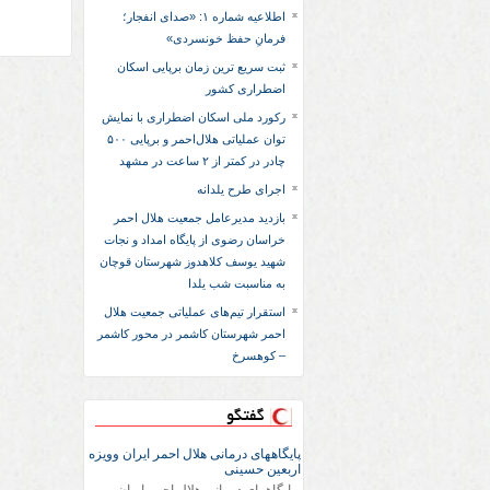
اطلاعیه شماره ۱: «صدای انفجار؛
فرمانِ حفظ خونسردی»
ثبت سریع‌ ترین زمان برپایی اسکان
اضطراری کشور
رکورد ملی اسکان اضطراری با نمایش
توان عملیاتی هلال‌احمر و برپایی ۵۰۰
چادر در کمتر از ۲ ساعت در مشهد
اجرای طرح یلدانه
بازدید مدیرعامل جمعیت هلال احمر
خراسان رضوی از پایگاه امداد و نجات
شهید یوسف کلاهدوز شهرستان قوچان
به مناسبت شب یلدا
استقرار تیم‌های عملیاتی جمعیت هلال
احمر شهرستان کاشمر در محور کاشمر
– کوهسرخ
گفتگو
پایگاههای درمانی هلال احمر ایران وویزه
اربعین حسینی