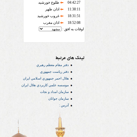
04:42:27
طلوع خورشید
11:38:11
اذان ظهر
18:31:51
غروب خورشید
18:52:08
اذان مغرب
اوقات به افق :
لینک های مرتبط
دفتر مقام معظم رهبري
دفتر رياست جمهوري
هلال احمر جمهوري اسلامي ايران
موسسه علمي كاربردي هلال ایران
سازمان امداد و نجات
سازمان جوانان
آدرس :