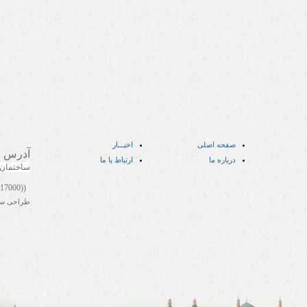
صفحه اصلی
اخبـــار
آدرس
:
درباره ما
ارتباط با ما
ساختمان
((05141417000))
طراحی س