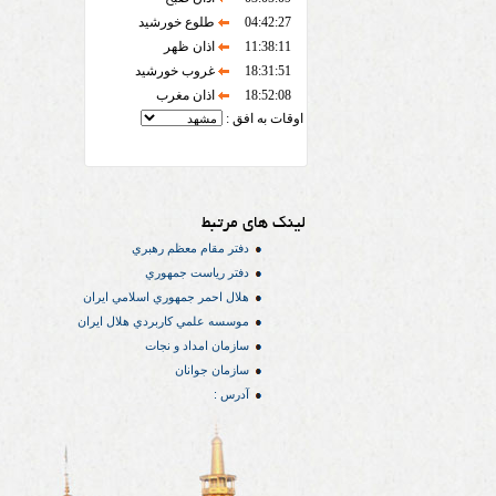
04:42:27
طلوع خورشید
11:38:11
اذان ظهر
18:31:51
غروب خورشید
18:52:08
اذان مغرب
اوقات به افق :
لینک های مرتبط
دفتر مقام معظم رهبري
دفتر رياست جمهوري
هلال احمر جمهوري اسلامي ايران
موسسه علمي كاربردي هلال ایران
سازمان امداد و نجات
سازمان جوانان
آدرس :