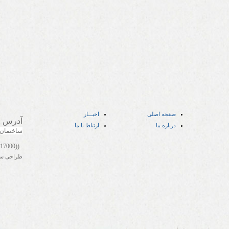
صفحه اصلی
اخبـــار
آدرس
:
درباره ما
ارتباط با ما
ساختمان
((05141417000))
طراحی س