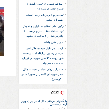
اطلاعیه شماره ۱: «صدای انفجار؛
فرمانِ حفظ خونسردی»
ثبت سریع‌ ترین زمان برپایی اسکان
اضطراری کشور
رکورد ملی اسکان اضطراری با نمایش
توان عملیاتی هلال‌احمر و برپایی ۵۰۰
چادر در کمتر از ۲ ساعت در مشهد
اجرای طرح یلدانه
بازدید مدیرعامل جمعیت هلال احمر
خراسان رضوی از پایگاه امداد و نجات
شهید یوسف کلاهدوز شهرستان قوچان
به مناسبت شب یلدا
استقرار تیم‌های عملیاتی جمعیت هلال
احمر شهرستان کاشمر در محور کاشمر
– کوهسرخ
گفتگو
پایگاههای درمانی هلال احمر ایران وویزه
اربعین حسینی