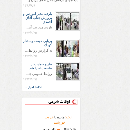
پایگاههای درمانی هلال احمر ایران وویزه اربعین حسینی
۱۳۹۶/۸/۹
بازديد مدير اموزش و
پرورش جناب اقاي
احمدي
بازديد مديريت آموزش و پروش جناب اقاي احمدي به همراه اعضاي ستاد اسكان آموزش و پروش شهرستان سرخس در ساعت 11:30 در مورخه 11/1/1394 صورت گرفت و مسئولین با حضور در پست مسافرين نوروزی كه جمعیت هلال احمر شهرستان از نزدیک در جریان روند اجرای طرح های قرار گرفتند .
۱۳۹۴/۱/۲۵
برپايي خيمه دوستدار
كودك
به گزارش روابط عمومي جمعيت هلال احمر شهرستان سرخس علاوه بر اجرای خدمات امدادی، راهنمایی های گردشگری و موقعیت های جغرافیایی و برپایی چادرهای سلامت به منظور سنجش رایگان فشار و قندخون مسافران، ، خيمه هايي.با عنوان دوستدار کودک تجهیزشده که دراین فضا کودکان مراجعه کننده از طریق نقاشی و سایر هنرهای تجسمی با مفاهیم جمعیت هلال احمر و اصول هفتگانه آن آشنا می شوند. به دليل حضور چشم گير كودكان و خانواده ها سعی شده در قالب های متناسب با سنین کودکان مراجعه کنند
۱۳۹۴/۱/۲۵
طرح حمايت از
طبيعت اجرا شد
روابط عمومي جمعيت هلال احمر سرخس جمعيت هلال احمر سرخس در روز طبيعت جوانان جمعيت هلال احمر سرخس در راستاي حفاظت و حمايت از محيط زيست با انگيزه داشتن طبيعت زيبا و بدون زباله و جهت فرهنگ سازي طرح حمايت از طبيعت را اجرا نمودند. اين طرح با رويكرد حمايتي و اموزشي در خصوص اشتي باطبيعت اجرا شد و در اين طرح 700 عدد كيسه زباله وبروشور در خروجي هاي شهر بين همشهريان و مسافرين نوروزي توزيع گرديد و در راه بازگشت كيسه هاي زباله توسط همشهريان به مامورين محترم شهرداري مستقر در ورودي شهر
۱۳۹۴/۱/۲۵
ادامه اخبار ...
اوقات شرعی
58
:
5
مانده تا
غروب
خورشید
03:05:09
اذان صبح