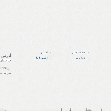
صفحه اصلی
اخبـــار
آدرس
:
درباره ما
ارتباط با ما
ساختمان
((05141417000))
طراحی س