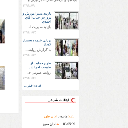
پایگاههای درمانی هلال احمر ایران وویزه اربعین حسینی
۱۳۹۶/۸/۹
بازديد مدير اموزش و
پرورش جناب اقاي
احمدي
بازديد مديريت آموزش و پروش جناب اقاي احمدي به همراه اعضاي ستاد اسكان آموزش و پروش شهرستان سرخس در ساعت 11:30 در مورخه 11/1/1394 صورت گرفت و مسئولین با حضور در پست مسافرين نوروزی كه جمعیت هلال احمر شهرستان از نزدیک در جریان روند اجرای طرح های قرار گرفتند .
۱۳۹۴/۱/۲۵
برپايي خيمه دوستدار
كودك
به گزارش روابط عمومي جمعيت هلال احمر شهرستان سرخس علاوه بر اجرای خدمات امدادی، راهنمایی های گردشگری و موقعیت های جغرافیایی و برپایی چادرهای سلامت به منظور سنجش رایگان فشار و قندخون مسافران، ، خيمه هايي.با عنوان دوستدار کودک تجهیزشده که دراین فضا کودکان مراجعه کننده از طریق نقاشی و سایر هنرهای تجسمی با مفاهیم جمعیت هلال احمر و اصول هفتگانه آن آشنا می شوند. به دليل حضور چشم گير كودكان و خانواده ها سعی شده در قالب های متناسب با سنین کودکان مراجعه کنند
۱۳۹۴/۱/۲۵
طرح حمايت از
طبيعت اجرا شد
روابط عمومي جمعيت هلال احمر سرخس جمعيت هلال احمر سرخس در روز طبيعت جوانان جمعيت هلال احمر سرخس در راستاي حفاظت و حمايت از محيط زيست با انگيزه داشتن طبيعت زيبا و بدون زباله و جهت فرهنگ سازي طرح حمايت از طبيعت را اجرا نمودند. اين طرح با رويكرد حمايتي و اموزشي در خصوص اشتي باطبيعت اجرا شد و در اين طرح 700 عدد كيسه زباله وبروشور در خروجي هاي شهر بين همشهريان و مسافرين نوروزي توزيع گرديد و در راه بازگشت كيسه هاي زباله توسط همشهريان به مامورين محترم شهرداري مستقر در ورودي شهر
۱۳۹۴/۱/۲۵
ادامه اخبار ...
اوقات شرعی
25
:
5
مانده تا
اذان ظهر
03:05:09
اذان صبح