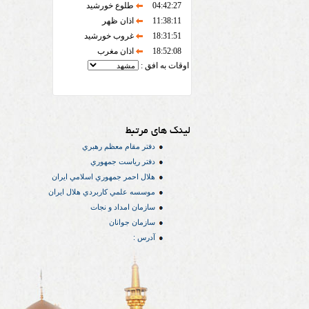
04:42:27
طلوع خورشید
11:38:11
اذان ظهر
18:31:51
غروب خورشید
18:52:08
اذان مغرب
اوقات به افق :
لینک های مرتبط
دفتر مقام معظم رهبري
دفتر رياست جمهوري
هلال احمر جمهوري اسلامي ايران
موسسه علمي كاربردي هلال ایران
سازمان امداد و نجات
سازمان جوانان
آدرس :