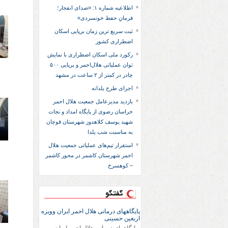
اطلاعیه شماره ۱: «صدای انفجار؛
فرمانِ حفظ خونسردی»
ثبت سریع‌ ترین زمان برپایی اسکان
اضطراری کشور
رکورد ملی اسکان اضطراری با نمایش
توان عملیاتی هلال‌احمر و برپایی ۵۰۰
چادر در کمتر از ۲ ساعت در مشهد
اجرای طرح یلدانه
بازدید مدیرعامل جمعیت هلال احمر
خراسان رضوی از پایگاه امداد و نجات
شهید یوسف کلاهدوز شهرستان قوچان
به مناسبت شب یلدا
استقرار تیم‌های عملیاتی جمعیت هلال
احمر شهرستان کاشمر در محور کاشمر
– کوهسرخ
گفتگو
پایگاههای درمانی هلال احمر ایران وویزه
اربعین حسینی