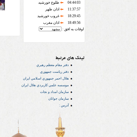
04:44:03
طلوع خورشید
11:37:57
اذان ظهر
18:29:45
غروب خورشید
18:49:56
اذان مغرب
اوقات به افق :
لینک های مرتبط
دفتر مقام معظم رهبري
دفتر رياست جمهوري
هلال احمر جمهوري اسلامي ايران
موسسه علمي كاربردي هلال ایران
سازمان امداد و نجات
سازمان جوانان
آدرس :