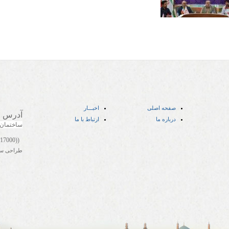
صفحه اصلی
اخبـــار
آدرس
:
درباره ما
ارتباط با ما
ساختمان
((05141417000))
طراحی س