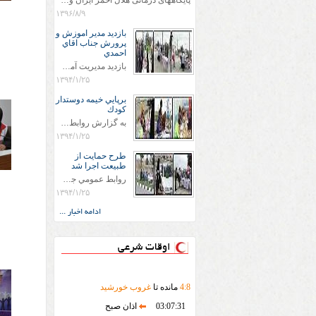
پایگاههای درمانی هلال احمر ایران وویزه اربعین حسینی
۱۳۹۶/۸/۹
بازديد مدير اموزش و
پرورش جناب اقاي
احمدي
بازديد مديريت آموزش و پروش جناب اقاي احمدي به همراه اعضاي ستاد اسكان آموزش و پروش شهرستان سرخس در ساعت 11:30 در مورخه 11/1/1394 صورت گرفت و مسئولین با حضور در پست مسافرين نوروزی كه جمعیت هلال احمر شهرستان از نزدیک در جریان روند اجرای طرح های قرار گرفتند .
۱۳۹۴/۱/۲۵
برپايي خيمه دوستدار
كودك
به گزارش روابط عمومي جمعيت هلال احمر شهرستان سرخس علاوه بر اجرای خدمات امدادی، راهنمایی های گردشگری و موقعیت های جغرافیایی و برپایی چادرهای سلامت به منظور سنجش رایگان فشار و قندخون مسافران، ، خيمه هايي.با عنوان دوستدار کودک تجهیزشده که دراین فضا کودکان مراجعه کننده از طریق نقاشی و سایر هنرهای تجسمی با مفاهیم جمعیت هلال احمر و اصول هفتگانه آن آشنا می شوند. به دليل حضور چشم گير كودكان و خانواده ها سعی شده در قالب های متناسب با سنین کودکان مراجعه کنند
۱۳۹۴/۱/۲۵
طرح حمايت از
طبيعت اجرا شد
روابط عمومي جمعيت هلال احمر سرخس جمعيت هلال احمر سرخس در روز طبيعت جوانان جمعيت هلال احمر سرخس در راستاي حفاظت و حمايت از محيط زيست با انگيزه داشتن طبيعت زيبا و بدون زباله و جهت فرهنگ سازي طرح حمايت از طبيعت را اجرا نمودند. اين طرح با رويكرد حمايتي و اموزشي در خصوص اشتي باطبيعت اجرا شد و در اين طرح 700 عدد كيسه زباله وبروشور در خروجي هاي شهر بين همشهريان و مسافرين نوروزي توزيع گرديد و در راه بازگشت كيسه هاي زباله توسط همشهريان به مامورين محترم شهرداري مستقر در ورودي شهر
۱۳۹۴/۱/۲۵
ادامه اخبار ...
اوقات شرعی
8
:
4
مانده تا
غروب خورشید
03:07:31
اذان صبح