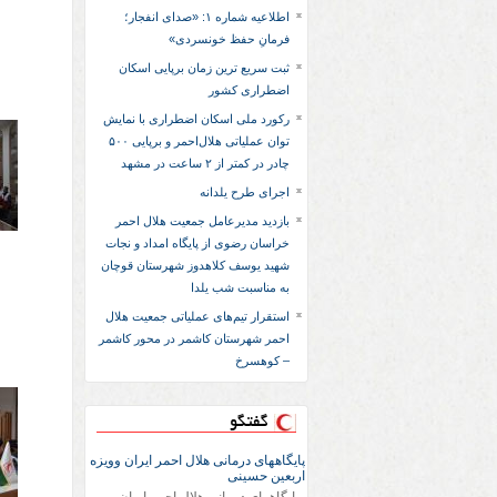
اطلاعیه شماره ۱: «صدای انفجار؛
فرمانِ حفظ خونسردی»
ثبت سریع‌ ترین زمان برپایی اسکان
اضطراری کشور
رکورد ملی اسکان اضطراری با نمایش
توان عملیاتی هلال‌احمر و برپایی ۵۰۰
چادر در کمتر از ۲ ساعت در مشهد
اجرای طرح یلدانه
بازدید مدیرعامل جمعیت هلال احمر
خراسان رضوی از پایگاه امداد و نجات
شهید یوسف کلاهدوز شهرستان قوچان
به مناسبت شب یلدا
استقرار تیم‌های عملیاتی جمعیت هلال
احمر شهرستان کاشمر در محور کاشمر
– کوهسرخ
گفتگو
پایگاههای درمانی هلال احمر ایران وویزه
اربعین حسینی