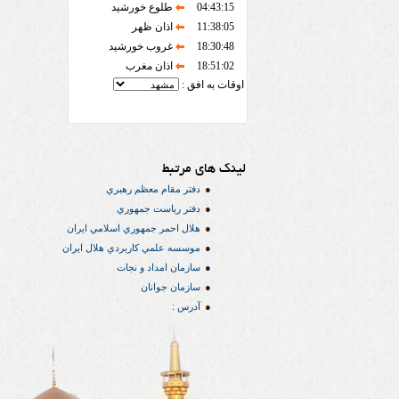
04:43:15
طلوع خورشید
11:38:05
اذان ظهر
18:30:48
غروب خورشید
18:51:02
اذان مغرب
اوقات به افق :
لینک های مرتبط
دفتر مقام معظم رهبري
دفتر رياست جمهوري
هلال احمر جمهوري اسلامي ايران
موسسه علمي كاربردي هلال ایران
سازمان امداد و نجات
سازمان جوانان
آدرس :