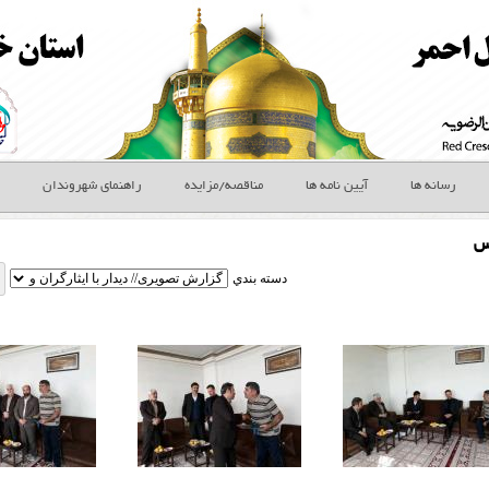
رسانه ها
آیین نامه ها
مناقصه/مزایده
راهنمای شهروندان
س
دسته بندي