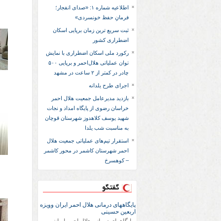
اطلاعیه شماره ۱: «صدای انفجار؛
فرمانِ حفظ خونسردی»
ثبت سریع‌ ترین زمان برپایی اسکان
اضطراری کشور
رکورد ملی اسکان اضطراری با نمایش
توان عملیاتی هلال‌احمر و برپایی ۵۰۰
چادر در کمتر از ۲ ساعت در مشهد
اجرای طرح یلدانه
بازدید مدیرعامل جمعیت هلال احمر
خراسان رضوی از پایگاه امداد و نجات
شهید یوسف کلاهدوز شهرستان قوچان
به مناسبت شب یلدا
استقرار تیم‌های عملیاتی جمعیت هلال
احمر شهرستان کاشمر در محور کاشمر
– کوهسرخ
گفتگو
پایگاههای درمانی هلال احمر ایران وویزه
اربعین حسینی