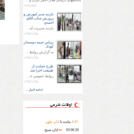
پایگاههای درمانی هلال احمر ایران وویزه اربعین حسینی
۱۳۹۶/۸/۹
بازديد مدير اموزش و
پرورش جناب اقاي
احمدي
بازديد مديريت آموزش و پروش جناب اقاي احمدي به همراه اعضاي ستاد اسكان آموزش و پروش شهرستان سرخس در ساعت 11:30 در مورخه 11/1/1394 صورت گرفت و مسئولین با حضور در پست مسافرين نوروزی كه جمعیت هلال احمر شهرستان از نزدیک در جریان روند اجرای طرح های قرار گرفتند .
۱۳۹۴/۱/۲۵
برپايي خيمه دوستدار
كودك
به گزارش روابط عمومي جمعيت هلال احمر شهرستان سرخس علاوه بر اجرای خدمات امدادی، راهنمایی های گردشگری و موقعیت های جغرافیایی و برپایی چادرهای سلامت به منظور سنجش رایگان فشار و قندخون مسافران، ، خيمه هايي.با عنوان دوستدار کودک تجهیزشده که دراین فضا کودکان مراجعه کننده از طریق نقاشی و سایر هنرهای تجسمی با مفاهیم جمعیت هلال احمر و اصول هفتگانه آن آشنا می شوند. به دليل حضور چشم گير كودكان و خانواده ها سعی شده در قالب های متناسب با سنین کودکان مراجعه کنند
۱۳۹۴/۱/۲۵
طرح حمايت از
طبيعت اجرا شد
روابط عمومي جمعيت هلال احمر سرخس جمعيت هلال احمر سرخس در روز طبيعت جوانان جمعيت هلال احمر سرخس در راستاي حفاظت و حمايت از محيط زيست با انگيزه داشتن طبيعت زيبا و بدون زباله و جهت فرهنگ سازي طرح حمايت از طبيعت را اجرا نمودند. اين طرح با رويكرد حمايتي و اموزشي در خصوص اشتي باطبيعت اجرا شد و در اين طرح 700 عدد كيسه زباله وبروشور در خروجي هاي شهر بين همشهريان و مسافرين نوروزي توزيع گرديد و در راه بازگشت كيسه هاي زباله توسط همشهريان به مامورين محترم شهرداري مستقر در ورودي شهر
۱۳۹۴/۱/۲۵
ادامه اخبار ...
اوقات شرعی
43
:
4
مانده تا
اذان ظهر
03:06:20
اذان صبح