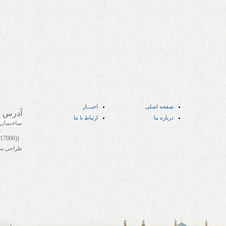
صفحه اصلی
اخبـــار
آدرس
:
درباره ما
ارتباط با ما
ساختمان
((05141417000))
طراحی س