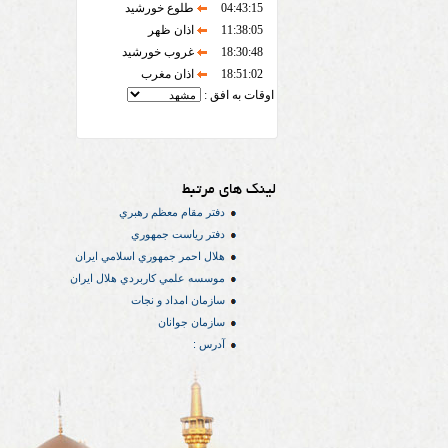
04:43:15
طلوع خورشید
11:38:05
اذان ظهر
18:30:48
غروب خورشید
18:51:02
اذان مغرب
اوقات به افق :
لینک های مرتبط
دفتر مقام معظم رهبري
دفتر رياست جمهوري
هلال احمر جمهوري اسلامي ايران
موسسه علمي كاربردي هلال ایران
سازمان امداد و نجات
سازمان جوانان
آدرس :