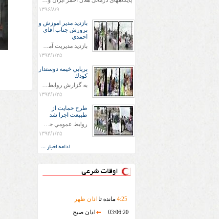
پایگاههای درمانی هلال احمر ایران وویزه اربعین حسینی
۱۳۹۶/۸/۹
بازديد مدير اموزش و
پرورش جناب اقاي
احمدي
بازديد مديريت آموزش و پروش جناب اقاي احمدي به همراه اعضاي ستاد اسكان آموزش و پروش شهرستان سرخس در ساعت 11:30 در مورخه 11/1/1394 صورت گرفت و مسئولین با حضور در پست مسافرين نوروزی كه جمعیت هلال احمر شهرستان از نزدیک در جریان روند اجرای طرح های قرار گرفتند .
۱۳۹۴/۱/۲۵
برپايي خيمه دوستدار
كودك
به گزارش روابط عمومي جمعيت هلال احمر شهرستان سرخس علاوه بر اجرای خدمات امدادی، راهنمایی های گردشگری و موقعیت های جغرافیایی و برپایی چادرهای سلامت به منظور سنجش رایگان فشار و قندخون مسافران، ، خيمه هايي.با عنوان دوستدار کودک تجهیزشده که دراین فضا کودکان مراجعه کننده از طریق نقاشی و سایر هنرهای تجسمی با مفاهیم جمعیت هلال احمر و اصول هفتگانه آن آشنا می شوند. به دليل حضور چشم گير كودكان و خانواده ها سعی شده در قالب های متناسب با سنین کودکان مراجعه کنند
۱۳۹۴/۱/۲۵
طرح حمايت از
طبيعت اجرا شد
روابط عمومي جمعيت هلال احمر سرخس جمعيت هلال احمر سرخس در روز طبيعت جوانان جمعيت هلال احمر سرخس در راستاي حفاظت و حمايت از محيط زيست با انگيزه داشتن طبيعت زيبا و بدون زباله و جهت فرهنگ سازي طرح حمايت از طبيعت را اجرا نمودند. اين طرح با رويكرد حمايتي و اموزشي در خصوص اشتي باطبيعت اجرا شد و در اين طرح 700 عدد كيسه زباله وبروشور در خروجي هاي شهر بين همشهريان و مسافرين نوروزي توزيع گرديد و در راه بازگشت كيسه هاي زباله توسط همشهريان به مامورين محترم شهرداري مستقر در ورودي شهر
۱۳۹۴/۱/۲۵
ادامه اخبار ...
اوقات شرعی
25
:
4
مانده تا
اذان ظهر
03:06:20
اذان صبح