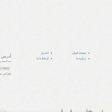
صفحه اصلی
اخبـــار
آدرس
:
درباره ما
ارتباط با ما
ساختمان
((05141417000))
طراحی س