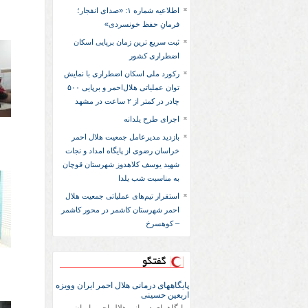
اطلاعیه شماره ۱: «صدای انفجار؛
فرمانِ حفظ خونسردی»
ثبت سریع‌ ترین زمان برپایی اسکان
اضطراری کشور
رکورد ملی اسکان اضطراری با نمایش
توان عملیاتی هلال‌احمر و برپایی ۵۰۰
چادر در کمتر از ۲ ساعت در مشهد
اجرای طرح یلدانه
بازدید مدیرعامل جمعیت هلال احمر
خراسان رضوی از پایگاه امداد و نجات
شهید یوسف کلاهدوز شهرستان قوچان
به مناسبت شب یلدا
استقرار تیم‌های عملیاتی جمعیت هلال
احمر شهرستان کاشمر در محور کاشمر
– کوهسرخ
گفتگو
پایگاههای درمانی هلال احمر ایران وویزه
اربعین حسینی