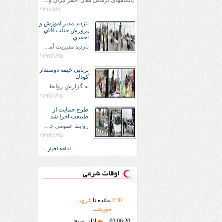
پایگاههای درمانی هلال احمر ایران وویزه اربعین حسینی
۱۳۹۶/۸/۹
بازديد مدير اموزش و
پرورش جناب اقاي
احمدي
بازديد مديريت آموزش و پروش جناب اقاي احمدي به همراه اعضاي ستاد اسكان آموزش و پروش شهرستان سرخس در ساعت 11:30 در مورخه 11/1/1394 صورت گرفت و مسئولین با حضور در پست مسافرين نوروزی كه جمعیت هلال احمر شهرستان از نزدیک در جریان روند اجرای طرح های قرار گرفتند .
۱۳۹۴/۱/۲۵
برپايي خيمه دوستدار
كودك
به گزارش روابط عمومي جمعيت هلال احمر شهرستان سرخس علاوه بر اجرای خدمات امدادی، راهنمایی های گردشگری و موقعیت های جغرافیایی و برپایی چادرهای سلامت به منظور سنجش رایگان فشار و قندخون مسافران، ، خيمه هايي.با عنوان دوستدار کودک تجهیزشده که دراین فضا کودکان مراجعه کننده از طریق نقاشی و سایر هنرهای تجسمی با مفاهیم جمعیت هلال احمر و اصول هفتگانه آن آشنا می شوند. به دليل حضور چشم گير كودكان و خانواده ها سعی شده در قالب های متناسب با سنین کودکان مراجعه کنند
۱۳۹۴/۱/۲۵
طرح حمايت از
طبيعت اجرا شد
روابط عمومي جمعيت هلال احمر سرخس جمعيت هلال احمر سرخس در روز طبيعت جوانان جمعيت هلال احمر سرخس در راستاي حفاظت و حمايت از محيط زيست با انگيزه داشتن طبيعت زيبا و بدون زباله و جهت فرهنگ سازي طرح حمايت از طبيعت را اجرا نمودند. اين طرح با رويكرد حمايتي و اموزشي در خصوص اشتي باطبيعت اجرا شد و در اين طرح 700 عدد كيسه زباله وبروشور در خروجي هاي شهر بين همشهريان و مسافرين نوروزي توزيع گرديد و در راه بازگشت كيسه هاي زباله توسط همشهريان به مامورين محترم شهرداري مستقر در ورودي شهر
۱۳۹۴/۱/۲۵
ادامه اخبار ...
اوقات شرعی
38
:
3
مانده تا
غروب
خورشید
03:06:20
اذان صبح