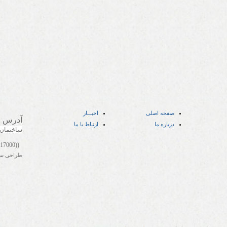
صفحه اصلی
اخبـــار
آدرس
:
درباره ما
ارتباط با ما
ساختمان
((05141417000))
طراحی س