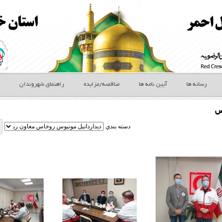
رسانه ها
آیین نامه ها
مناقصه/مزایده
راهنمای شهروندان
س
دسته بندي