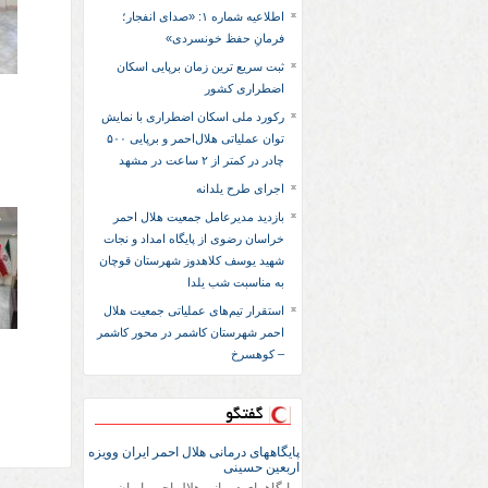
اطلاعیه شماره ۱: «صدای انفجار؛
فرمانِ حفظ خونسردی»
ثبت سریع‌ ترین زمان برپایی اسکان
اضطراری کشور
رکورد ملی اسکان اضطراری با نمایش
توان عملیاتی هلال‌احمر و برپایی ۵۰۰
چادر در کمتر از ۲ ساعت در مشهد
اجرای طرح یلدانه
بازدید مدیرعامل جمعیت هلال احمر
خراسان رضوی از پایگاه امداد و نجات
شهید یوسف کلاهدوز شهرستان قوچان
به مناسبت شب یلدا
استقرار تیم‌های عملیاتی جمعیت هلال
احمر شهرستان کاشمر در محور کاشمر
– کوهسرخ
گفتگو
پایگاههای درمانی هلال احمر ایران وویزه
اربعین حسینی