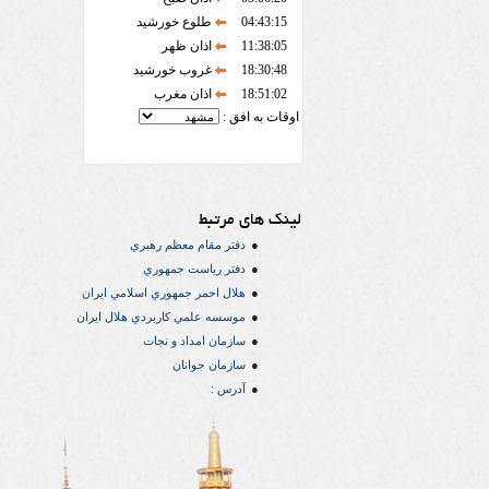
04:43:15
طلوع خورشید
11:38:05
اذان ظهر
18:30:48
غروب خورشید
18:51:02
اذان مغرب
اوقات به افق :
لینک های مرتبط
دفتر مقام معظم رهبري
دفتر رياست جمهوري
هلال احمر جمهوري اسلامي ايران
موسسه علمي كاربردي هلال ایران
سازمان امداد و نجات
سازمان جوانان
آدرس :