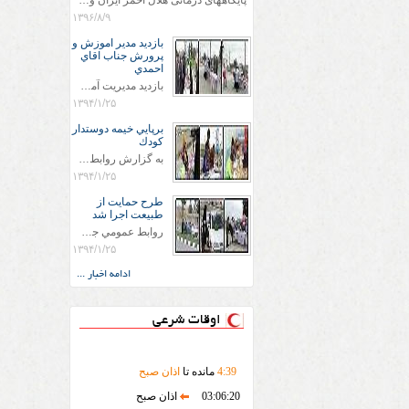
پایگاههای درمانی هلال احمر ایران وویزه اربعین حسینی
۱۳۹۶/۸/۹
بازديد مدير اموزش و
پرورش جناب اقاي
احمدي
بازديد مديريت آموزش و پروش جناب اقاي احمدي به همراه اعضاي ستاد اسكان آموزش و پروش شهرستان سرخس در ساعت 11:30 در مورخه 11/1/1394 صورت گرفت و مسئولین با حضور در پست مسافرين نوروزی كه جمعیت هلال احمر شهرستان از نزدیک در جریان روند اجرای طرح های قرار گرفتند .
۱۳۹۴/۱/۲۵
برپايي خيمه دوستدار
كودك
به گزارش روابط عمومي جمعيت هلال احمر شهرستان سرخس علاوه بر اجرای خدمات امدادی، راهنمایی های گردشگری و موقعیت های جغرافیایی و برپایی چادرهای سلامت به منظور سنجش رایگان فشار و قندخون مسافران، ، خيمه هايي.با عنوان دوستدار کودک تجهیزشده که دراین فضا کودکان مراجعه کننده از طریق نقاشی و سایر هنرهای تجسمی با مفاهیم جمعیت هلال احمر و اصول هفتگانه آن آشنا می شوند. به دليل حضور چشم گير كودكان و خانواده ها سعی شده در قالب های متناسب با سنین کودکان مراجعه کنند
۱۳۹۴/۱/۲۵
طرح حمايت از
طبيعت اجرا شد
روابط عمومي جمعيت هلال احمر سرخس جمعيت هلال احمر سرخس در روز طبيعت جوانان جمعيت هلال احمر سرخس در راستاي حفاظت و حمايت از محيط زيست با انگيزه داشتن طبيعت زيبا و بدون زباله و جهت فرهنگ سازي طرح حمايت از طبيعت را اجرا نمودند. اين طرح با رويكرد حمايتي و اموزشي در خصوص اشتي باطبيعت اجرا شد و در اين طرح 700 عدد كيسه زباله وبروشور در خروجي هاي شهر بين همشهريان و مسافرين نوروزي توزيع گرديد و در راه بازگشت كيسه هاي زباله توسط همشهريان به مامورين محترم شهرداري مستقر در ورودي شهر
۱۳۹۴/۱/۲۵
ادامه اخبار ...
اوقات شرعی
39
:
4
مانده تا
اذان صبح
03:06:20
اذان صبح