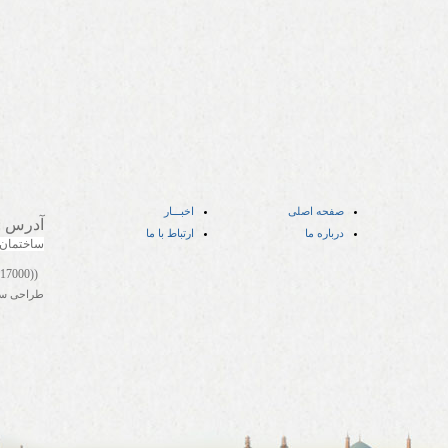
صفحه اصلی
اخبـــار
آدرس
:
درباره ما
ارتباط با ما
ساختمان
((05141417000))
طراحی س