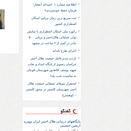
اطلاعیه شماره ۱: «صدای انفجار؛
فرمانِ حفظ خونسردی»
ثبت سریع‌ ترین زمان برپایی اسکان
اضطراری کشور
رکورد ملی اسکان اضطراری با نمایش
توان عملیاتی هلال‌احمر و برپایی ۵۰۰
چادر در کمتر از ۲ ساعت در مشهد
اجرای طرح یلدانه
بازدید مدیرعامل جمعیت هلال احمر
خراسان رضوی از پایگاه امداد و نجات
شهید یوسف کلاهدوز شهرستان قوچان
به مناسبت شب یلدا
استقرار تیم‌های عملیاتی جمعیت هلال
احمر شهرستان کاشمر در محور کاشمر
– کوهسرخ
گفتگو
پایگاههای درمانی هلال احمر ایران وویزه
اربعین حسینی