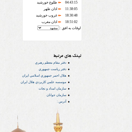
04:43:15
طلوع خورشید
11:38:05
اذان ظهر
18:30:48
غروب خورشید
18:51:02
اذان مغرب
اوقات به افق :
لینک های مرتبط
دفتر مقام معظم رهبري
دفتر رياست جمهوري
هلال احمر جمهوري اسلامي ايران
موسسه علمي كاربردي هلال ایران
سازمان امداد و نجات
سازمان جوانان
آدرس :