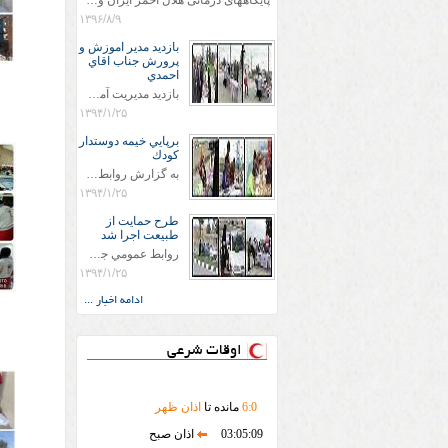
پایگاههای درمانی هلال احمر ایران وویزه اربعین حسینی
۱۳۹۶/۸/۹
بازديد مدير اموزش و
پرورش جناب اقاي
احمدي
بازديد مديريت آموزش و پروش جناب اقاي احمدي به همراه اعضاي ستاد اسكان آموزش و پروش شهرستان سرخس در ساعت 11:30 در مورخه 11/1/1394 صورت گرفت و مسئولین با حضور در پست مسافرين نوروزی كه جمعیت هلال احمر شهرستان از نزدیک در جریان روند اجرای طرح های قرار گرفتند .
۱۳۹۴/۱/۲۵
برپايي خيمه دوستدار
كودك
به گزارش روابط عمومي جمعيت هلال احمر شهرستان سرخس علاوه بر اجرای خدمات امدادی، راهنمایی های گردشگری و موقعیت های جغرافیایی و برپایی چادرهای سلامت به منظور سنجش رایگان فشار و قندخون مسافران، ، خيمه هايي.با عنوان دوستدار کودک تجهیزشده که دراین فضا کودکان مراجعه کننده از طریق نقاشی و سایر هنرهای تجسمی با مفاهیم جمعیت هلال احمر و اصول هفتگانه آن آشنا می شوند. به دليل حضور چشم گير كودكان و خانواده ها سعی شده در قالب های متناسب با سنین کودکان مراجعه کنند
۱۳۹۴/۱/۲۵
طرح حمايت از
طبيعت اجرا شد
روابط عمومي جمعيت هلال احمر سرخس جمعيت هلال احمر سرخس در روز طبيعت جوانان جمعيت هلال احمر سرخس در راستاي حفاظت و حمايت از محيط زيست با انگيزه داشتن طبيعت زيبا و بدون زباله و جهت فرهنگ سازي طرح حمايت از طبيعت را اجرا نمودند. اين طرح با رويكرد حمايتي و اموزشي در خصوص اشتي باطبيعت اجرا شد و در اين طرح 700 عدد كيسه زباله وبروشور در خروجي هاي شهر بين همشهريان و مسافرين نوروزي توزيع گرديد و در راه بازگشت كيسه هاي زباله توسط همشهريان به مامورين محترم شهرداري مستقر در ورودي شهر
۱۳۹۴/۱/۲۵
ادامه اخبار ...
اوقات شرعی
0
:
6
مانده تا
اذان ظهر
03:05:09
اذان صبح