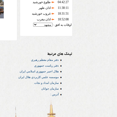
04:42:27
طلوع خورشید
11:38:11
اذان ظهر
18:31:51
غروب خورشید
18:52:08
اذان مغرب
اوقات به افق :
لینک های مرتبط
دفتر مقام معظم رهبري
دفتر رياست جمهوري
هلال احمر جمهوري اسلامي ايران
موسسه علمي كاربردي هلال ایران
سازمان امداد و نجات
سازمان جوانان
آدرس :