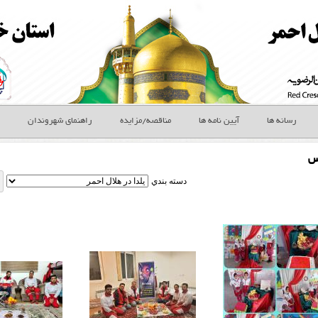
رسانه ها
آیین نامه ها
مناقصه/مزایده
راهنمای شهروندان
س
دسته بندي