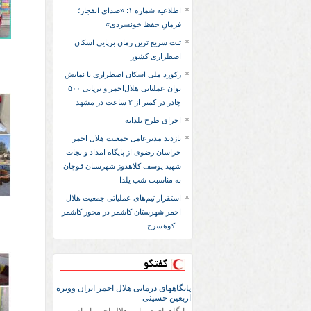
اطلاعیه شماره ۱: «صدای انفجار؛
فرمانِ حفظ خونسردی»
ثبت سریع‌ ترین زمان برپایی اسکان
اضطراری کشور
رکورد ملی اسکان اضطراری با نمایش
توان عملیاتی هلال‌احمر و برپایی ۵۰۰
چادر در کمتر از ۲ ساعت در مشهد
اجرای طرح یلدانه
بازدید مدیرعامل جمعیت هلال احمر
خراسان رضوی از پایگاه امداد و نجات
شهید یوسف کلاهدوز شهرستان قوچان
به مناسبت شب یلدا
استقرار تیم‌های عملیاتی جمعیت هلال
احمر شهرستان کاشمر در محور کاشمر
– کوهسرخ
گفتگو
پایگاههای درمانی هلال احمر ایران وویزه
اربعین حسینی