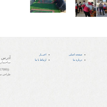
صفحه اصلی
اخبـــار
آدرس
:
درباره ما
ارتباط با ما
ساختمان
((05141417000))
طراحی س