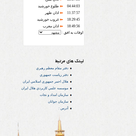
04:44:03
طلوع خورشید
11:37:57
اذان ظهر
18:29:45
غروب خورشید
18:49:56
اذان مغرب
اوقات به افق :
لینک های مرتبط
دفتر مقام معظم رهبري
دفتر رياست جمهوري
هلال احمر جمهوري اسلامي ايران
موسسه علمي كاربردي هلال ایران
سازمان امداد و نجات
سازمان جوانان
آدرس :