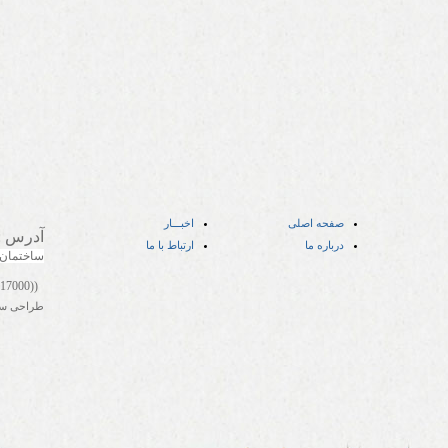
صفحه اصلی
اخبـــار
آدرس
:
درباره ما
ارتباط با ما
ساختمان
((05141417000))
طراحی س