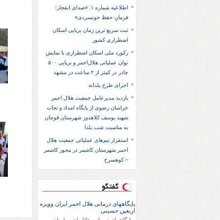
اطلاعیه شماره ۱: «صدای انفجار؛
فرمانِ حفظ خونسردی»
ثبت سریع‌ ترین زمان برپایی اسکان
اضطراری کشور
رکورد ملی اسکان اضطراری با نمایش
توان عملیاتی هلال‌احمر و برپایی ۵۰۰
چادر در کمتر از ۲ ساعت در مشهد
اجرای طرح یلدانه
بازدید مدیرعامل جمعیت هلال احمر
خراسان رضوی از پایگاه امداد و نجات
شهید یوسف کلاهدوز شهرستان قوچان
به مناسبت شب یلدا
استقرار تیم‌های عملیاتی جمعیت هلال
احمر شهرستان کاشمر در محور کاشمر
– کوهسرخ
گفتگو
پایگاههای درمانی هلال احمر ایران وویزه
اربعین حسینی