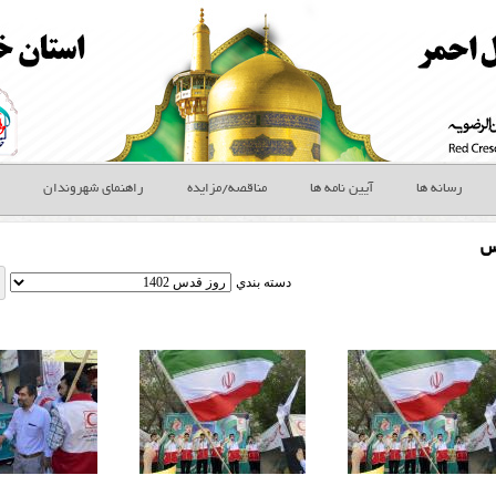
رسانه ها
آیین نامه ها
مناقصه/مزایده
راهنمای شهروندان
س
دسته بندي