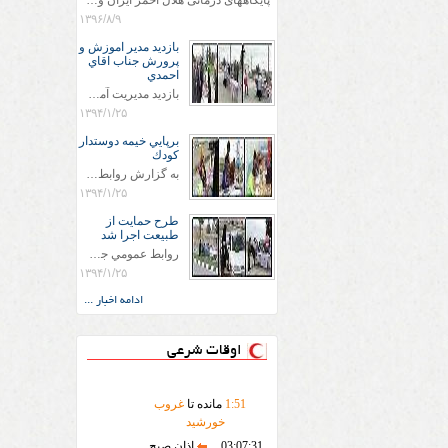
پایگاههای درمانی هلال احمر ایران وویزه اربعین حسینی
۱۳۹۶/۸/۹
بازديد مدير اموزش و
پرورش جناب اقاي
احمدي
بازديد مديريت آموزش و پروش جناب اقاي احمدي به همراه اعضاي ستاد اسكان آموزش و پروش شهرستان سرخس در ساعت 11:30 در مورخه 11/1/1394 صورت گرفت و مسئولین با حضور در پست مسافرين نوروزی كه جمعیت هلال احمر شهرستان از نزدیک در جریان روند اجرای طرح های قرار گرفتند .
۱۳۹۴/۱/۲۵
برپايي خيمه دوستدار
كودك
به گزارش روابط عمومي جمعيت هلال احمر شهرستان سرخس علاوه بر اجرای خدمات امدادی، راهنمایی های گردشگری و موقعیت های جغرافیایی و برپایی چادرهای سلامت به منظور سنجش رایگان فشار و قندخون مسافران، ، خيمه هايي.با عنوان دوستدار کودک تجهیزشده که دراین فضا کودکان مراجعه کننده از طریق نقاشی و سایر هنرهای تجسمی با مفاهیم جمعیت هلال احمر و اصول هفتگانه آن آشنا می شوند. به دليل حضور چشم گير كودكان و خانواده ها سعی شده در قالب های متناسب با سنین کودکان مراجعه کنند
۱۳۹۴/۱/۲۵
طرح حمايت از
طبيعت اجرا شد
روابط عمومي جمعيت هلال احمر سرخس جمعيت هلال احمر سرخس در روز طبيعت جوانان جمعيت هلال احمر سرخس در راستاي حفاظت و حمايت از محيط زيست با انگيزه داشتن طبيعت زيبا و بدون زباله و جهت فرهنگ سازي طرح حمايت از طبيعت را اجرا نمودند. اين طرح با رويكرد حمايتي و اموزشي در خصوص اشتي باطبيعت اجرا شد و در اين طرح 700 عدد كيسه زباله وبروشور در خروجي هاي شهر بين همشهريان و مسافرين نوروزي توزيع گرديد و در راه بازگشت كيسه هاي زباله توسط همشهريان به مامورين محترم شهرداري مستقر در ورودي شهر
۱۳۹۴/۱/۲۵
ادامه اخبار ...
اوقات شرعی
51
:
1
مانده تا
غروب
خورشید
03:07:31
اذان صبح