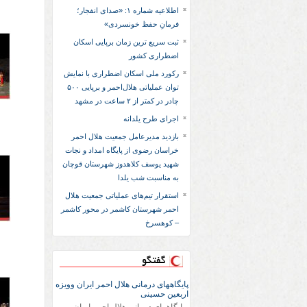
اطلاعیه شماره ۱: «صدای انفجار؛
فرمانِ حفظ خونسردی»
ثبت سریع‌ ترین زمان برپایی اسکان
اضطراری کشور
رکورد ملی اسکان اضطراری با نمایش
توان عملیاتی هلال‌احمر و برپایی ۵۰۰
چادر در کمتر از ۲ ساعت در مشهد
اجرای طرح یلدانه
بازدید مدیرعامل جمعیت هلال احمر
خراسان رضوی از پایگاه امداد و نجات
شهید یوسف کلاهدوز شهرستان قوچان
به مناسبت شب یلدا
استقرار تیم‌های عملیاتی جمعیت هلال
احمر شهرستان کاشمر در محور کاشمر
– کوهسرخ
گفتگو
پایگاههای درمانی هلال احمر ایران وویزه
اربعین حسینی