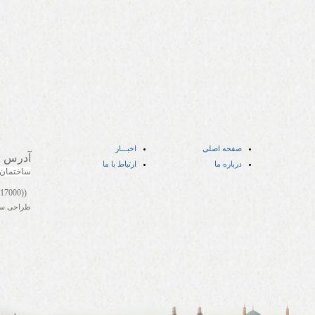
صفحه اصلی
اخبـــار
آدرس
:
درباره ما
ارتباط با ما
ساختمان
((05141417000))
طراحی س