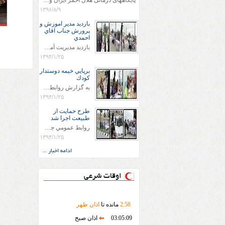
پایگاههای درمانی هلال احمر ایران وویزه اربعین حسینی
۱۳۹۶/۸/۹
بازديد مدير اموزش و
پرورش جناب اقاي
احمدي
بازديد مديريت آموزش و پروش جناب اقاي احمدي به همراه اعضاي ستاد اسكان آموزش و پروش شهرستان سرخس در ساعت 11:30 در مورخه 11/1/1394 صورت گرفت و مسئولین با حضور در پست مسافرين نوروزی كه جمعیت هلال احمر شهرستان از نزدیک در جریان روند اجرای طرح های قرار گرفتند .
۱۳۹۴/۱/۲۵
برپايي خيمه دوستدار
كودك
به گزارش روابط عمومي جمعيت هلال احمر شهرستان سرخس علاوه بر اجرای خدمات امدادی، راهنمایی های گردشگری و موقعیت های جغرافیایی و برپایی چادرهای سلامت به منظور سنجش رایگان فشار و قندخون مسافران، ، خيمه هايي.با عنوان دوستدار کودک تجهیزشده که دراین فضا کودکان مراجعه کننده از طریق نقاشی و سایر هنرهای تجسمی با مفاهیم جمعیت هلال احمر و اصول هفتگانه آن آشنا می شوند. به دليل حضور چشم گير كودكان و خانواده ها سعی شده در قالب های متناسب با سنین کودکان مراجعه کنند
۱۳۹۴/۱/۲۵
طرح حمايت از
طبيعت اجرا شد
روابط عمومي جمعيت هلال احمر سرخس جمعيت هلال احمر سرخس در روز طبيعت جوانان جمعيت هلال احمر سرخس در راستاي حفاظت و حمايت از محيط زيست با انگيزه داشتن طبيعت زيبا و بدون زباله و جهت فرهنگ سازي طرح حمايت از طبيعت را اجرا نمودند. اين طرح با رويكرد حمايتي و اموزشي در خصوص اشتي باطبيعت اجرا شد و در اين طرح 700 عدد كيسه زباله وبروشور در خروجي هاي شهر بين همشهريان و مسافرين نوروزي توزيع گرديد و در راه بازگشت كيسه هاي زباله توسط همشهريان به مامورين محترم شهرداري مستقر در ورودي شهر
۱۳۹۴/۱/۲۵
ادامه اخبار ...
اوقات شرعی
58
:
2
مانده تا
اذان ظهر
03:05:09
اذان صبح