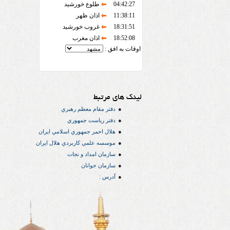
04:42:27
طلوع خورشید
11:38:11
اذان ظهر
18:31:51
غروب خورشید
18:52:08
اذان مغرب
اوقات به افق :
لینک های مرتبط
دفتر مقام معظم رهبري
دفتر رياست جمهوري
هلال احمر جمهوري اسلامي ايران
موسسه علمي كاربردي هلال ایران
سازمان امداد و نجات
سازمان جوانان
آدرس :