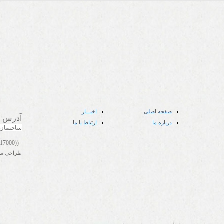
صفحه اصلی
اخبـــار
آدرس
:
درباره ما
ارتباط با ما
ساختمان
((05141417000))
طراحی س