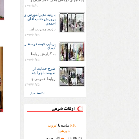
پایگاههای درمانی هلال احمر ایران وویزه اربعین حسینی
۱۳۹۶/۸/۹
بازديد مدير اموزش و
پرورش جناب اقاي
احمدي
بازديد مديريت آموزش و پروش جناب اقاي احمدي به همراه اعضاي ستاد اسكان آموزش و پروش شهرستان سرخس در ساعت 11:30 در مورخه 11/1/1394 صورت گرفت و مسئولین با حضور در پست مسافرين نوروزی كه جمعیت هلال احمر شهرستان از نزدیک در جریان روند اجرای طرح های قرار گرفتند .
۱۳۹۴/۱/۲۵
برپايي خيمه دوستدار
كودك
به گزارش روابط عمومي جمعيت هلال احمر شهرستان سرخس علاوه بر اجرای خدمات امدادی، راهنمایی های گردشگری و موقعیت های جغرافیایی و برپایی چادرهای سلامت به منظور سنجش رایگان فشار و قندخون مسافران، ، خيمه هايي.با عنوان دوستدار کودک تجهیزشده که دراین فضا کودکان مراجعه کننده از طریق نقاشی و سایر هنرهای تجسمی با مفاهیم جمعیت هلال احمر و اصول هفتگانه آن آشنا می شوند. به دليل حضور چشم گير كودكان و خانواده ها سعی شده در قالب های متناسب با سنین کودکان مراجعه کنند
۱۳۹۴/۱/۲۵
طرح حمايت از
طبيعت اجرا شد
روابط عمومي جمعيت هلال احمر سرخس جمعيت هلال احمر سرخس در روز طبيعت جوانان جمعيت هلال احمر سرخس در راستاي حفاظت و حمايت از محيط زيست با انگيزه داشتن طبيعت زيبا و بدون زباله و جهت فرهنگ سازي طرح حمايت از طبيعت را اجرا نمودند. اين طرح با رويكرد حمايتي و اموزشي در خصوص اشتي باطبيعت اجرا شد و در اين طرح 700 عدد كيسه زباله وبروشور در خروجي هاي شهر بين همشهريان و مسافرين نوروزي توزيع گرديد و در راه بازگشت كيسه هاي زباله توسط همشهريان به مامورين محترم شهرداري مستقر در ورودي شهر
۱۳۹۴/۱/۲۵
ادامه اخبار ...
اوقات شرعی
16
:
6
مانده تا
غروب
خورشید
03:06:20
اذان صبح