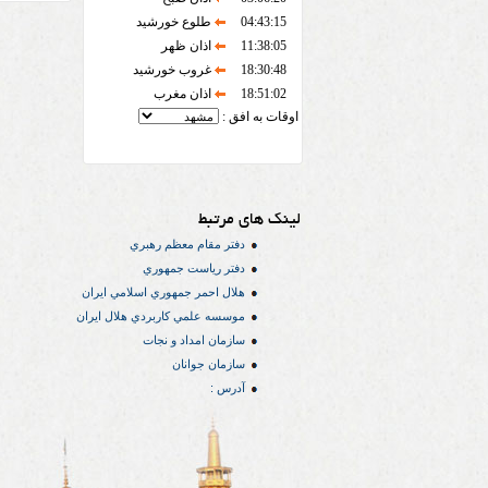
04:43:15
طلوع خورشید
11:38:05
اذان ظهر
18:30:48
غروب خورشید
18:51:02
اذان مغرب
اوقات به افق :
لینک های مرتبط
دفتر مقام معظم رهبري
دفتر رياست جمهوري
هلال احمر جمهوري اسلامي ايران
موسسه علمي كاربردي هلال ایران
سازمان امداد و نجات
سازمان جوانان
آدرس :