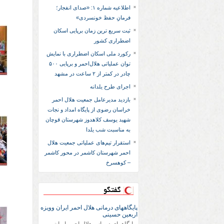
اطلاعیه شماره ۱: «صدای انفجار؛
فرمانِ حفظ خونسردی»
ثبت سریع‌ ترین زمان برپایی اسکان
اضطراری کشور
رکورد ملی اسکان اضطراری با نمایش
توان عملیاتی هلال‌احمر و برپایی ۵۰۰
چادر در کمتر از ۲ ساعت در مشهد
اجرای طرح یلدانه
بازدید مدیرعامل جمعیت هلال احمر
خراسان رضوی از پایگاه امداد و نجات
شهید یوسف کلاهدوز شهرستان قوچان
به مناسبت شب یلدا
استقرار تیم‌های عملیاتی جمعیت هلال
احمر شهرستان کاشمر در محور کاشمر
– کوهسرخ
گفتگو
پایگاههای درمانی هلال احمر ایران وویزه
اربعین حسینی