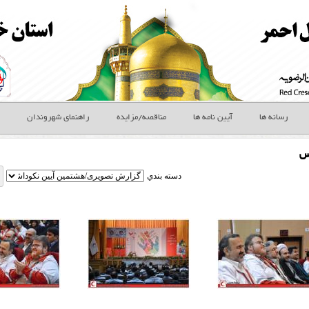
رسانه ها
آیین نامه ها
مناقصه/مزایده
راهنمای شهروندان
س
دسته بندي