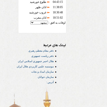
04:43:15
طلوع خورشید
11:38:05
اذان ظهر
18:30:48
غروب خورشید
18:51:02
اذان مغرب
اوقات به افق :
لینک های مرتبط
دفتر مقام معظم رهبري
دفتر رياست جمهوري
هلال احمر جمهوري اسلامي ايران
موسسه علمي كاربردي هلال ایران
سازمان امداد و نجات
سازمان جوانان
آدرس :