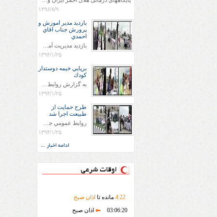
پایگاههای درمانی هلال احمر ایران وویزه اربعین حسینی
۱۳۹۶/۸/۹
بازديد مدير اموزش و
پرورش جناب اقاي
احمدي
بازديد مديريت آموزش و پروش جناب اقاي احمدي به همراه اعضاي ستاد اسكان آموزش و پروش شهرستان سرخس در ساعت 11:30 در مورخه 11/1/1394 صورت گرفت و مسئولین با حضور در پست مسافرين نوروزی كه جمعیت هلال احمر شهرستان از نزدیک در جریان روند اجرای طرح های قرار گرفتند .
۱۳۹۴/۱/۲۵
برپايي خيمه دوستدار
كودك
به گزارش روابط عمومي جمعيت هلال احمر شهرستان سرخس علاوه بر اجرای خدمات امدادی، راهنمایی های گردشگری و موقعیت های جغرافیایی و برپایی چادرهای سلامت به منظور سنجش رایگان فشار و قندخون مسافران، ، خيمه هايي.با عنوان دوستدار کودک تجهیزشده که دراین فضا کودکان مراجعه کننده از طریق نقاشی و سایر هنرهای تجسمی با مفاهیم جمعیت هلال احمر و اصول هفتگانه آن آشنا می شوند. به دليل حضور چشم گير كودكان و خانواده ها سعی شده در قالب های متناسب با سنین کودکان مراجعه کنند
۱۳۹۴/۱/۲۵
طرح حمايت از
طبيعت اجرا شد
روابط عمومي جمعيت هلال احمر سرخس جمعيت هلال احمر سرخس در روز طبيعت جوانان جمعيت هلال احمر سرخس در راستاي حفاظت و حمايت از محيط زيست با انگيزه داشتن طبيعت زيبا و بدون زباله و جهت فرهنگ سازي طرح حمايت از طبيعت را اجرا نمودند. اين طرح با رويكرد حمايتي و اموزشي در خصوص اشتي باطبيعت اجرا شد و در اين طرح 700 عدد كيسه زباله وبروشور در خروجي هاي شهر بين همشهريان و مسافرين نوروزي توزيع گرديد و در راه بازگشت كيسه هاي زباله توسط همشهريان به مامورين محترم شهرداري مستقر در ورودي شهر
۱۳۹۴/۱/۲۵
ادامه اخبار ...
اوقات شرعی
22
:
4
مانده تا
اذان صبح
03:06:20
اذان صبح