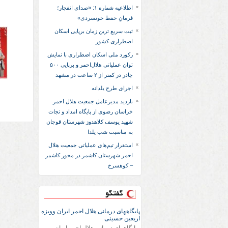
اطلاعیه شماره ۱: «صدای انفجار؛
فرمانِ حفظ خونسردی»
ثبت سریع‌ ترین زمان برپایی اسکان
اضطراری کشور
رکورد ملی اسکان اضطراری با نمایش
توان عملیاتی هلال‌احمر و برپایی ۵۰۰
چادر در کمتر از ۲ ساعت در مشهد
اجرای طرح یلدانه
بازدید مدیرعامل جمعیت هلال احمر
خراسان رضوی از پایگاه امداد و نجات
شهید یوسف کلاهدوز شهرستان قوچان
به مناسبت شب یلدا
استقرار تیم‌های عملیاتی جمعیت هلال
احمر شهرستان کاشمر در محور کاشمر
– کوهسرخ
گفتگو
پایگاههای درمانی هلال احمر ایران وویزه
اربعین حسینی