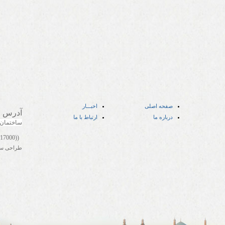
صفحه اصلی
اخبـــار
آدرس
:
درباره ما
ارتباط با ما
ساختمان
((05141417000))
طراحی س