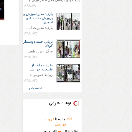
پایگاههای درمانی هلال احمر ایران وویزه اربعین حسینی
۱۳۹۶/۸/۹
بازديد مدير اموزش و
پرورش جناب اقاي
احمدي
بازديد مديريت آموزش و پروش جناب اقاي احمدي به همراه اعضاي ستاد اسكان آموزش و پروش شهرستان سرخس در ساعت 11:30 در مورخه 11/1/1394 صورت گرفت و مسئولین با حضور در پست مسافرين نوروزی كه جمعیت هلال احمر شهرستان از نزدیک در جریان روند اجرای طرح های قرار گرفتند .
۱۳۹۴/۱/۲۵
برپايي خيمه دوستدار
كودك
به گزارش روابط عمومي جمعيت هلال احمر شهرستان سرخس علاوه بر اجرای خدمات امدادی، راهنمایی های گردشگری و موقعیت های جغرافیایی و برپایی چادرهای سلامت به منظور سنجش رایگان فشار و قندخون مسافران، ، خيمه هايي.با عنوان دوستدار کودک تجهیزشده که دراین فضا کودکان مراجعه کننده از طریق نقاشی و سایر هنرهای تجسمی با مفاهیم جمعیت هلال احمر و اصول هفتگانه آن آشنا می شوند. به دليل حضور چشم گير كودكان و خانواده ها سعی شده در قالب های متناسب با سنین کودکان مراجعه کنند
۱۳۹۴/۱/۲۵
طرح حمايت از
طبيعت اجرا شد
روابط عمومي جمعيت هلال احمر سرخس جمعيت هلال احمر سرخس در روز طبيعت جوانان جمعيت هلال احمر سرخس در راستاي حفاظت و حمايت از محيط زيست با انگيزه داشتن طبيعت زيبا و بدون زباله و جهت فرهنگ سازي طرح حمايت از طبيعت را اجرا نمودند. اين طرح با رويكرد حمايتي و اموزشي در خصوص اشتي باطبيعت اجرا شد و در اين طرح 700 عدد كيسه زباله وبروشور در خروجي هاي شهر بين همشهريان و مسافرين نوروزي توزيع گرديد و در راه بازگشت كيسه هاي زباله توسط همشهريان به مامورين محترم شهرداري مستقر در ورودي شهر
۱۳۹۴/۱/۲۵
ادامه اخبار ...
اوقات شرعی
21
:
1
مانده تا
غروب
خورشید
03:05:09
اذان صبح