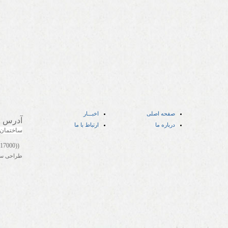
صفحه اصلی
اخبـــار
آدرس
:
درباره ما
ارتباط با ما
ساختمان
((05141417000))
طراحی س