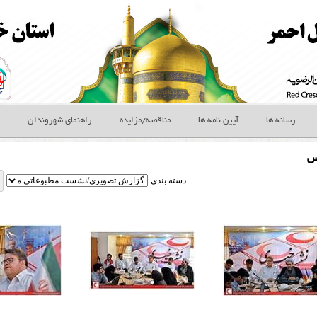
رسانه ها
آیین نامه ها
مناقصه/مزایده
راهنمای شهروندان
س
دسته بندي