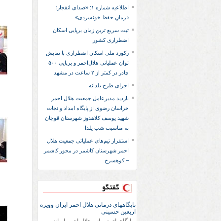
اطلاعیه شماره ۱: «صدای انفجار؛
فرمانِ حفظ خونسردی»
ثبت سریع‌ ترین زمان برپایی اسکان
اضطراری کشور
رکورد ملی اسکان اضطراری با نمایش
توان عملیاتی هلال‌احمر و برپایی ۵۰۰
چادر در کمتر از ۲ ساعت در مشهد
اجرای طرح یلدانه
بازدید مدیرعامل جمعیت هلال احمر
خراسان رضوی از پایگاه امداد و نجات
شهید یوسف کلاهدوز شهرستان قوچان
به مناسبت شب یلدا
استقرار تیم‌های عملیاتی جمعیت هلال
احمر شهرستان کاشمر در محور کاشمر
– کوهسرخ
گفتگو
پایگاههای درمانی هلال احمر ایران وویزه
اربعین حسینی