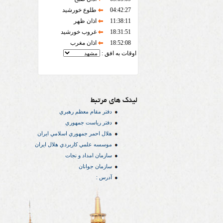
04:42:27
طلوع خورشید
11:38:11
اذان ظهر
18:31:51
غروب خورشید
18:52:08
اذان مغرب
اوقات به افق :
لینک های مرتبط
دفتر مقام معظم رهبري
دفتر رياست جمهوري
هلال احمر جمهوري اسلامي ايران
موسسه علمي كاربردي هلال ایران
سازمان امداد و نجات
سازمان جوانان
آدرس :