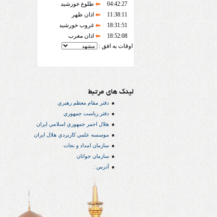
04:42:27
طلوع خورشید
11:38:11
اذان ظهر
18:31:51
غروب خورشید
18:52:08
اذان مغرب
اوقات به افق :
لینک های مرتبط
دفتر مقام معظم رهبري
دفتر رياست جمهوري
هلال احمر جمهوري اسلامي ايران
موسسه علمي كاربردي هلال ایران
سازمان امداد و نجات
سازمان جوانان
آدرس :