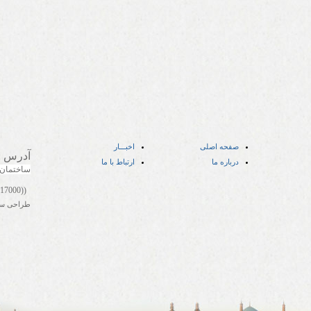
صفحه اصلی
اخبـــار
آدرس
:
درباره ما
ارتباط با ما
ساختمان
((05141417000))
طراحی س