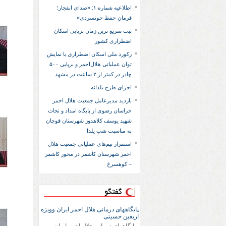
اطلاعیه شماره ۱: «صدای انفجار؛
فرمانِ حفظ خونسردی»
ثبت سریع‌ ترین زمان برپایی اسکان
اضطراری کشور
رکورد ملی اسکان اضطراری با نمایش
توان عملیاتی هلال‌احمر و برپایی ۵۰۰
چادر در کمتر از ۲ ساعت در مشهد
اجرای طرح یلدانه
بازدید مدیرعامل جمعیت هلال احمر
خراسان رضوی از پایگاه امداد و نجات
شهید یوسف کلاهدوز شهرستان قوچان
به مناسبت شب یلدا
استقرار تیم‌های عملیاتی جمعیت هلال
احمر شهرستان کاشمر در محور کاشمر
– کوهسرخ
گفتگو
پایگاههای درمانی هلال احمر ایران وویزه
اربعین حسینی