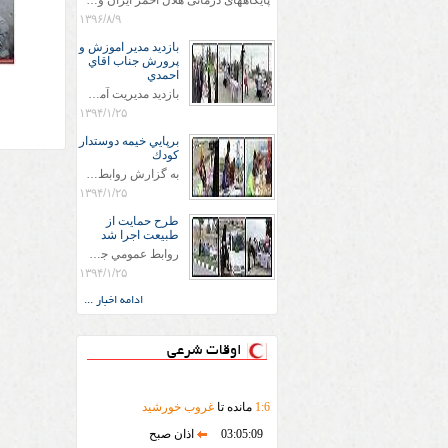
پایگاههای درمانی هلال احمر ایران وویزه اربعین حسینی
۱۳۹۶/۸/۹
بازديد مدير اموزش و
پرورش جناب اقاي
احمدي
بازديد مديريت آموزش و پروش جناب اقاي احمدي به همراه اعضاي ستاد اسكان آموزش و پروش شهرستان سرخس در ساعت 11:30 در مورخه 11/1/1394 صورت گرفت و مسئولین با حضور در پست مسافرين نوروزی كه جمعیت هلال احمر شهرستان از نزدیک در جریان روند اجرای طرح های قرار گرفتند .
۱۳۹۴/۱/۲۵
برپايي خيمه دوستدار
كودك
به گزارش روابط عمومي جمعيت هلال احمر شهرستان سرخس علاوه بر اجرای خدمات امدادی، راهنمایی های گردشگری و موقعیت های جغرافیایی و برپایی چادرهای سلامت به منظور سنجش رایگان فشار و قندخون مسافران، ، خيمه هايي.با عنوان دوستدار کودک تجهیزشده که دراین فضا کودکان مراجعه کننده از طریق نقاشی و سایر هنرهای تجسمی با مفاهیم جمعیت هلال احمر و اصول هفتگانه آن آشنا می شوند. به دليل حضور چشم گير كودكان و خانواده ها سعی شده در قالب های متناسب با سنین کودکان مراجعه کنند
۱۳۹۴/۱/۲۵
طرح حمايت از
طبيعت اجرا شد
روابط عمومي جمعيت هلال احمر سرخس جمعيت هلال احمر سرخس در روز طبيعت جوانان جمعيت هلال احمر سرخس در راستاي حفاظت و حمايت از محيط زيست با انگيزه داشتن طبيعت زيبا و بدون زباله و جهت فرهنگ سازي طرح حمايت از طبيعت را اجرا نمودند. اين طرح با رويكرد حمايتي و اموزشي در خصوص اشتي باطبيعت اجرا شد و در اين طرح 700 عدد كيسه زباله وبروشور در خروجي هاي شهر بين همشهريان و مسافرين نوروزي توزيع گرديد و در راه بازگشت كيسه هاي زباله توسط همشهريان به مامورين محترم شهرداري مستقر در ورودي شهر
۱۳۹۴/۱/۲۵
ادامه اخبار ...
اوقات شرعی
6
:
1
مانده تا
غروب خورشید
03:05:09
اذان صبح