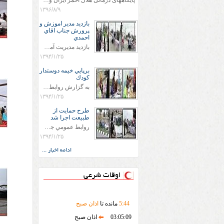
پایگاههای درمانی هلال احمر ایران وویزه اربعین حسینی
۱۳۹۶/۸/۹
بازديد مدير اموزش و
پرورش جناب اقاي
احمدي
بازديد مديريت آموزش و پروش جناب اقاي احمدي به همراه اعضاي ستاد اسكان آموزش و پروش شهرستان سرخس در ساعت 11:30 در مورخه 11/1/1394 صورت گرفت و مسئولین با حضور در پست مسافرين نوروزی كه جمعیت هلال احمر شهرستان از نزدیک در جریان روند اجرای طرح های قرار گرفتند .
۱۳۹۴/۱/۲۵
برپايي خيمه دوستدار
كودك
به گزارش روابط عمومي جمعيت هلال احمر شهرستان سرخس علاوه بر اجرای خدمات امدادی، راهنمایی های گردشگری و موقعیت های جغرافیایی و برپایی چادرهای سلامت به منظور سنجش رایگان فشار و قندخون مسافران، ، خيمه هايي.با عنوان دوستدار کودک تجهیزشده که دراین فضا کودکان مراجعه کننده از طریق نقاشی و سایر هنرهای تجسمی با مفاهیم جمعیت هلال احمر و اصول هفتگانه آن آشنا می شوند. به دليل حضور چشم گير كودكان و خانواده ها سعی شده در قالب های متناسب با سنین کودکان مراجعه کنند
۱۳۹۴/۱/۲۵
طرح حمايت از
طبيعت اجرا شد
روابط عمومي جمعيت هلال احمر سرخس جمعيت هلال احمر سرخس در روز طبيعت جوانان جمعيت هلال احمر سرخس در راستاي حفاظت و حمايت از محيط زيست با انگيزه داشتن طبيعت زيبا و بدون زباله و جهت فرهنگ سازي طرح حمايت از طبيعت را اجرا نمودند. اين طرح با رويكرد حمايتي و اموزشي در خصوص اشتي باطبيعت اجرا شد و در اين طرح 700 عدد كيسه زباله وبروشور در خروجي هاي شهر بين همشهريان و مسافرين نوروزي توزيع گرديد و در راه بازگشت كيسه هاي زباله توسط همشهريان به مامورين محترم شهرداري مستقر در ورودي شهر
۱۳۹۴/۱/۲۵
ادامه اخبار ...
اوقات شرعی
44
:
5
مانده تا
اذان صبح
03:05:09
اذان صبح