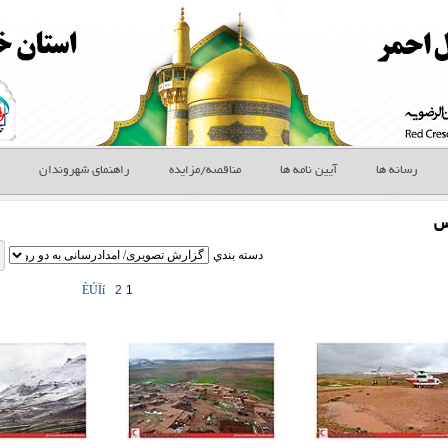
رسانه ها
آیین نامه ها
مناقصه/مزایده
راهنمای شهروندان
س
دسته بندي
ÈÚÏí
2
1