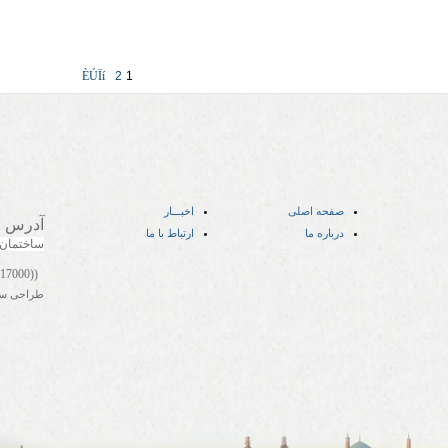
ÈÚÏí
2
1
صفحه اصلی
اخبـــار
آدرس
:
درباره ما
ارتباط با ما
ساختمان
((05141417000))
طراحی س