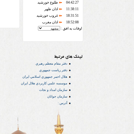
04:42:27
طلوع خورشید
11:38:11
اذان ظهر
18:31:51
غروب خورشید
18:52:08
اذان مغرب
اوقات به افق :
لینک های مرتبط
دفتر مقام معظم رهبري
دفتر رياست جمهوري
هلال احمر جمهوري اسلامي ايران
موسسه علمي كاربردي هلال ایران
سازمان امداد و نجات
سازمان جوانان
آدرس :