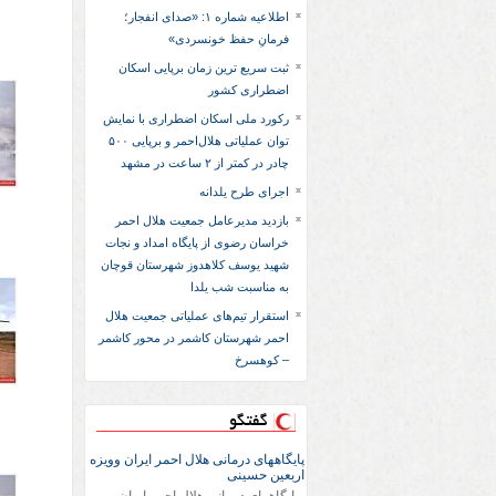
اطلاعیه شماره ۱: «صدای انفجار؛
فرمانِ حفظ خونسردی»
ثبت سریع‌ ترین زمان برپایی اسکان
اضطراری کشور
رکورد ملی اسکان اضطراری با نمایش
توان عملیاتی هلال‌احمر و برپایی ۵۰۰
چادر در کمتر از ۲ ساعت در مشهد
اجرای طرح یلدانه
بازدید مدیرعامل جمعیت هلال احمر
خراسان رضوی از پایگاه امداد و نجات
شهید یوسف کلاهدوز شهرستان قوچان
به مناسبت شب یلدا
استقرار تیم‌های عملیاتی جمعیت هلال
احمر شهرستان کاشمر در محور کاشمر
– کوهسرخ
گفتگو
پایگاههای درمانی هلال احمر ایران وویزه
اربعین حسینی