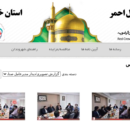
رسانه ها
آیین نامه ها
مناقصه/مزایده
راهنمای شهروندان
س
دسته بندي