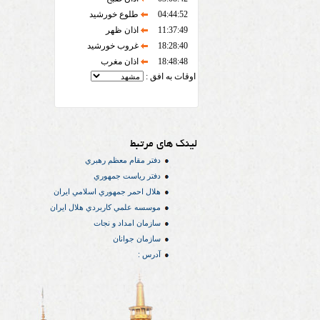
04:44:52
طلوع خورشید
11:37:49
اذان ظهر
18:28:40
غروب خورشید
18:48:48
اذان مغرب
اوقات به افق :
لینک های مرتبط
دفتر مقام معظم رهبري
دفتر رياست جمهوري
هلال احمر جمهوري اسلامي ايران
موسسه علمي كاربردي هلال ایران
سازمان امداد و نجات
سازمان جوانان
آدرس :