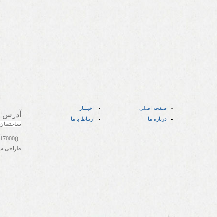
صفحه اصلی
اخبـــار
آدرس
:
درباره ما
ارتباط با ما
ساختمان
((05141417000))
طراحی س