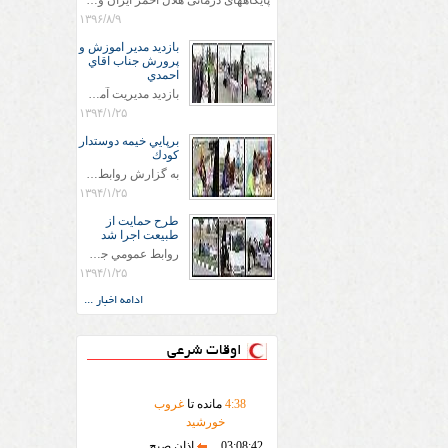
پایگاههای درمانی هلال احمر ایران وویزه اربعین حسینی
۱۳۹۶/۸/۹
بازديد مدير اموزش و
پرورش جناب اقاي
احمدي
بازديد مديريت آموزش و پروش جناب اقاي احمدي به همراه اعضاي ستاد اسكان آموزش و پروش شهرستان سرخس در ساعت 11:30 در مورخه 11/1/1394 صورت گرفت و مسئولین با حضور در پست مسافرين نوروزی كه جمعیت هلال احمر شهرستان از نزدیک در جریان روند اجرای طرح های قرار گرفتند .
۱۳۹۴/۱/۲۵
برپايي خيمه دوستدار
كودك
به گزارش روابط عمومي جمعيت هلال احمر شهرستان سرخس علاوه بر اجرای خدمات امدادی، راهنمایی های گردشگری و موقعیت های جغرافیایی و برپایی چادرهای سلامت به منظور سنجش رایگان فشار و قندخون مسافران، ، خيمه هايي.با عنوان دوستدار کودک تجهیزشده که دراین فضا کودکان مراجعه کننده از طریق نقاشی و سایر هنرهای تجسمی با مفاهیم جمعیت هلال احمر و اصول هفتگانه آن آشنا می شوند. به دليل حضور چشم گير كودكان و خانواده ها سعی شده در قالب های متناسب با سنین کودکان مراجعه کنند
۱۳۹۴/۱/۲۵
طرح حمايت از
طبيعت اجرا شد
روابط عمومي جمعيت هلال احمر سرخس جمعيت هلال احمر سرخس در روز طبيعت جوانان جمعيت هلال احمر سرخس در راستاي حفاظت و حمايت از محيط زيست با انگيزه داشتن طبيعت زيبا و بدون زباله و جهت فرهنگ سازي طرح حمايت از طبيعت را اجرا نمودند. اين طرح با رويكرد حمايتي و اموزشي در خصوص اشتي باطبيعت اجرا شد و در اين طرح 700 عدد كيسه زباله وبروشور در خروجي هاي شهر بين همشهريان و مسافرين نوروزي توزيع گرديد و در راه بازگشت كيسه هاي زباله توسط همشهريان به مامورين محترم شهرداري مستقر در ورودي شهر
۱۳۹۴/۱/۲۵
ادامه اخبار ...
اوقات شرعی
38
:
4
مانده تا
غروب
خورشید
03:08:42
اذان صبح