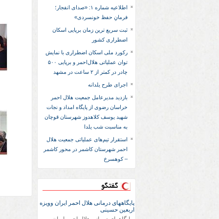
اطلاعیه شماره ۱: «صدای انفجار؛
فرمانِ حفظ خونسردی»
ثبت سریع‌ ترین زمان برپایی اسکان
اضطراری کشور
رکورد ملی اسکان اضطراری با نمایش
توان عملیاتی هلال‌احمر و برپایی ۵۰۰
چادر در کمتر از ۲ ساعت در مشهد
اجرای طرح یلدانه
بازدید مدیرعامل جمعیت هلال احمر
خراسان رضوی از پایگاه امداد و نجات
شهید یوسف کلاهدوز شهرستان قوچان
به مناسبت شب یلدا
استقرار تیم‌های عملیاتی جمعیت هلال
احمر شهرستان کاشمر در محور کاشمر
– کوهسرخ
گفتگو
پایگاههای درمانی هلال احمر ایران وویزه
اربعین حسینی