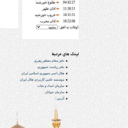
04:42:27
طلوع خورشید
11:38:11
اذان ظهر
18:31:51
غروب خورشید
18:52:08
اذان مغرب
اوقات به افق :
لینک های مرتبط
دفتر مقام معظم رهبري
دفتر رياست جمهوري
هلال احمر جمهوري اسلامي ايران
موسسه علمي كاربردي هلال ایران
سازمان امداد و نجات
سازمان جوانان
آدرس :