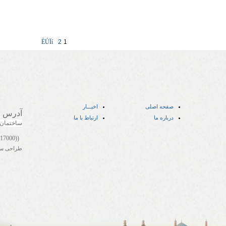
ÈÚÏí
2
1
صفحه اصلی
اخبـــار
آدرس
:
درباره ما
ارتباط با ما
ساختمان
((05141417000))
طراحی س