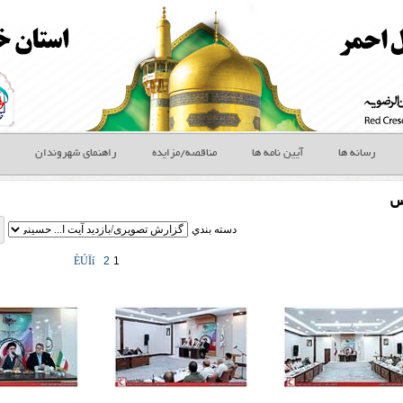
رسانه ها
آیین نامه ها
مناقصه/مزایده
راهنمای شهروندان
س
دسته بندي
ÈÚÏí
2
1