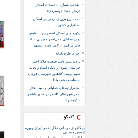
اطلاعیه شماره ۱: «صدای انفجار؛
فرمانِ حفظ خونسردی»
ثبت سریع‌ ترین زمان برپایی اسکان
اضطراری کشور
رکورد ملی اسکان اضطراری با نمایش
توان عملیاتی هلال‌احمر و برپایی ۵۰۰
چادر در کمتر از ۲ ساعت در مشهد
اجرای طرح یلدانه
بازدید مدیرعامل جمعیت هلال احمر
خراسان رضوی از پایگاه امداد و نجات
شهید یوسف کلاهدوز شهرستان قوچان
به مناسبت شب یلدا
استقرار تیم‌های عملیاتی جمعیت هلال
احمر شهرستان کاشمر در محور کاشمر
– کوهسرخ
گفتگو
پایگاههای درمانی هلال احمر ایران وویزه
اربعین حسینی