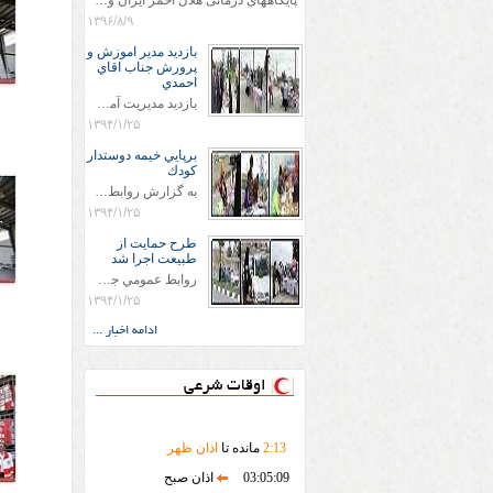
پایگاههای درمانی هلال احمر ایران وویزه اربعین حسینی
۱۳۹۶/۸/۹
بازديد مدير اموزش و
پرورش جناب اقاي
احمدي
بازديد مديريت آموزش و پروش جناب اقاي احمدي به همراه اعضاي ستاد اسكان آموزش و پروش شهرستان سرخس در ساعت 11:30 در مورخه 11/1/1394 صورت گرفت و مسئولین با حضور در پست مسافرين نوروزی كه جمعیت هلال احمر شهرستان از نزدیک در جریان روند اجرای طرح های قرار گرفتند .
۱۳۹۴/۱/۲۵
برپايي خيمه دوستدار
كودك
به گزارش روابط عمومي جمعيت هلال احمر شهرستان سرخس علاوه بر اجرای خدمات امدادی، راهنمایی های گردشگری و موقعیت های جغرافیایی و برپایی چادرهای سلامت به منظور سنجش رایگان فشار و قندخون مسافران، ، خيمه هايي.با عنوان دوستدار کودک تجهیزشده که دراین فضا کودکان مراجعه کننده از طریق نقاشی و سایر هنرهای تجسمی با مفاهیم جمعیت هلال احمر و اصول هفتگانه آن آشنا می شوند. به دليل حضور چشم گير كودكان و خانواده ها سعی شده در قالب های متناسب با سنین کودکان مراجعه کنند
۱۳۹۴/۱/۲۵
طرح حمايت از
طبيعت اجرا شد
روابط عمومي جمعيت هلال احمر سرخس جمعيت هلال احمر سرخس در روز طبيعت جوانان جمعيت هلال احمر سرخس در راستاي حفاظت و حمايت از محيط زيست با انگيزه داشتن طبيعت زيبا و بدون زباله و جهت فرهنگ سازي طرح حمايت از طبيعت را اجرا نمودند. اين طرح با رويكرد حمايتي و اموزشي در خصوص اشتي باطبيعت اجرا شد و در اين طرح 700 عدد كيسه زباله وبروشور در خروجي هاي شهر بين همشهريان و مسافرين نوروزي توزيع گرديد و در راه بازگشت كيسه هاي زباله توسط همشهريان به مامورين محترم شهرداري مستقر در ورودي شهر
۱۳۹۴/۱/۲۵
ادامه اخبار ...
اوقات شرعی
13
:
2
مانده تا
اذان ظهر
03:05:09
اذان صبح