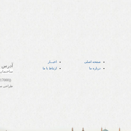
صفحه اصلی
اخبـــار
آدرس
:
درباره ما
ارتباط با ما
ساختمان
((05141417000))
طراحی س