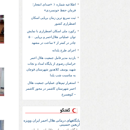
اطلاعیه شماره ۱: «صدای انفجار؛
فرمانِ حفظ خونسردی»
ثبت سریع‌ ترین زمان برپایی اسکان
اضطراری کشور
رکورد ملی اسکان اضطراری با نمایش
توان عملیاتی هلال‌احمر و برپایی ۵۰۰
چادر در کمتر از ۲ ساعت در مشهد
اجرای طرح یلدانه
بازدید مدیرعامل جمعیت هلال احمر
خراسان رضوی از پایگاه امداد و نجات
شهید یوسف کلاهدوز شهرستان قوچان
به مناسبت شب یلدا
استقرار تیم‌های عملیاتی جمعیت هلال
احمر شهرستان کاشمر در محور کاشمر
– کوهسرخ
گفتگو
پایگاههای درمانی هلال احمر ایران وویزه
اربعین حسینی