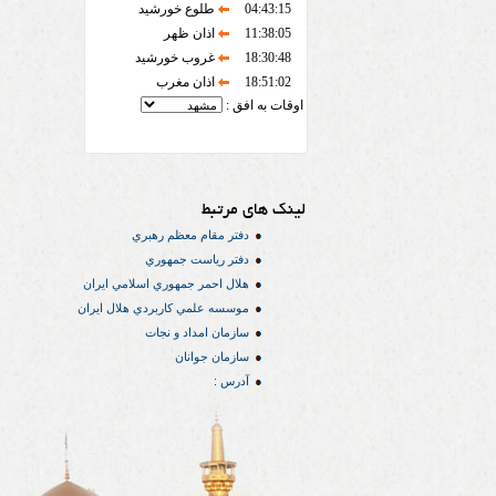
04:43:15
طلوع خورشید
11:38:05
اذان ظهر
18:30:48
غروب خورشید
18:51:02
اذان مغرب
اوقات به افق :
لینک های مرتبط
دفتر مقام معظم رهبري
دفتر رياست جمهوري
هلال احمر جمهوري اسلامي ايران
موسسه علمي كاربردي هلال ایران
سازمان امداد و نجات
سازمان جوانان
آدرس :