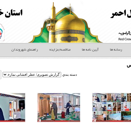
رسانه ها
آیین نامه ها
مناقصه/مزایده
راهنمای شهروندان
س
دسته بندي