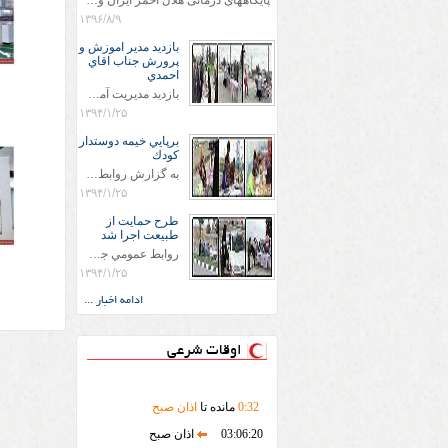
پایگاههای درمانی هلال احمر ایران وویزه اربعین حسینی
۱۳۹۶/۸/۹
بازديد مدير اموزش و
پرورش جناب اقاي
احمدي
بازديد مديريت آموزش و پروش جناب اقاي احمدي به همراه اعضاي ستاد اسكان آموزش و پروش شهرستان سرخس در ساعت 11:30 در مورخه 11/1/1394 صورت گرفت و مسئولین با حضور در پست مسافرين نوروزی كه جمعیت هلال احمر شهرستان از نزدیک در جریان روند اجرای طرح های قرار گرفتند .
۱۳۹۴/۱/۲۵
برپايي خيمه دوستدار
كودك
به گزارش روابط عمومي جمعيت هلال احمر شهرستان سرخس علاوه بر اجرای خدمات امدادی، راهنمایی های گردشگری و موقعیت های جغرافیایی و برپایی چادرهای سلامت به منظور سنجش رایگان فشار و قندخون مسافران، ، خيمه هايي.با عنوان دوستدار کودک تجهیزشده که دراین فضا کودکان مراجعه کننده از طریق نقاشی و سایر هنرهای تجسمی با مفاهیم جمعیت هلال احمر و اصول هفتگانه آن آشنا می شوند. به دليل حضور چشم گير كودكان و خانواده ها سعی شده در قالب های متناسب با سنین کودکان مراجعه کنند
۱۳۹۴/۱/۲۵
طرح حمايت از
طبيعت اجرا شد
روابط عمومي جمعيت هلال احمر سرخس جمعيت هلال احمر سرخس در روز طبيعت جوانان جمعيت هلال احمر سرخس در راستاي حفاظت و حمايت از محيط زيست با انگيزه داشتن طبيعت زيبا و بدون زباله و جهت فرهنگ سازي طرح حمايت از طبيعت را اجرا نمودند. اين طرح با رويكرد حمايتي و اموزشي در خصوص اشتي باطبيعت اجرا شد و در اين طرح 700 عدد كيسه زباله وبروشور در خروجي هاي شهر بين همشهريان و مسافرين نوروزي توزيع گرديد و در راه بازگشت كيسه هاي زباله توسط همشهريان به مامورين محترم شهرداري مستقر در ورودي شهر
۱۳۹۴/۱/۲۵
ادامه اخبار ...
اوقات شرعی
32
:
0
مانده تا
اذان صبح
03:06:20
اذان صبح